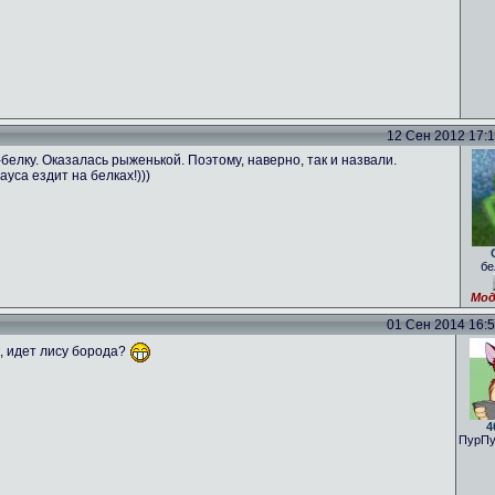
12 Сен 2012 17:16
лку. Оказалась рыженькой. Поэтому, наверно, так и назвали.
ауса ездит на белках!)))
бе
Мод
01 Сен 2014 16:59
к, идет лису борода?
4
ПурПу