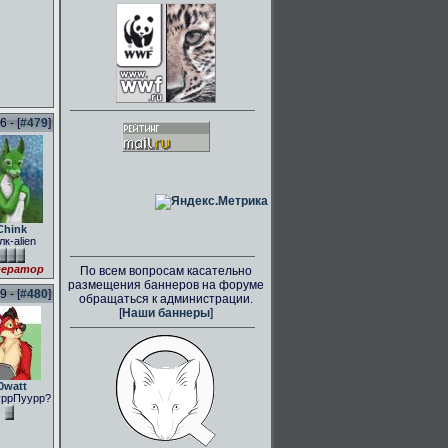
 - [
#479
]
Chink
лк-alien
ератор
По всем вопросам касательно
размещения баннеров на форуме
 - [
#480
]
обращаться к администрации.
[
Наши баннеры
]
0watt
ррПуурр?