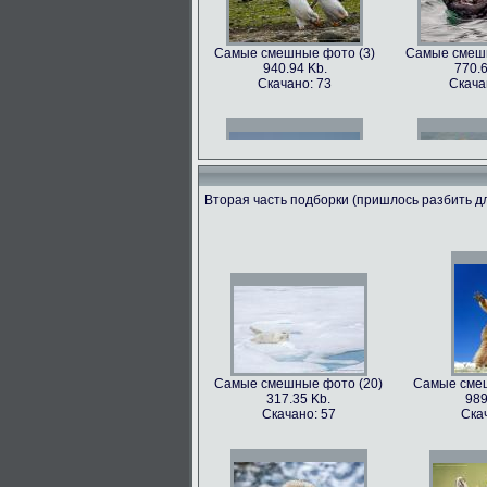
Самые смешные фото (3)
Самые смешн
940.94 Kb.
770.6
Скачано: 73
Скача
Вторая часть подборки (пришлось разбить дл
Самые смешные фото (6)
Самые смешн
602.89 Kb.
741.3
Скачано: 68
Скача
Самые смешные фото (20)
Самые смеш
317.35 Kb.
989
Самые смешные фото (9)
Самые смешн
Скачано: 57
Ска
562.79 Kb.
899.
Скачано: 81
Скача