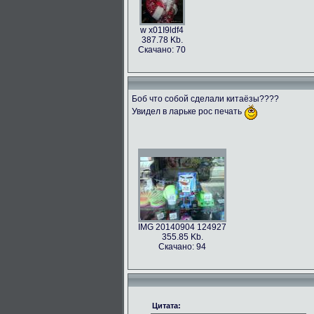
w x01I9ldf4
387.78 Kb.
Скачано: 70
Боб что собой сделали китаёзы????
Увидел в ларьке рос печать
IMG 20140904 124927
355.85 Kb.
Скачано: 94
Цитата: