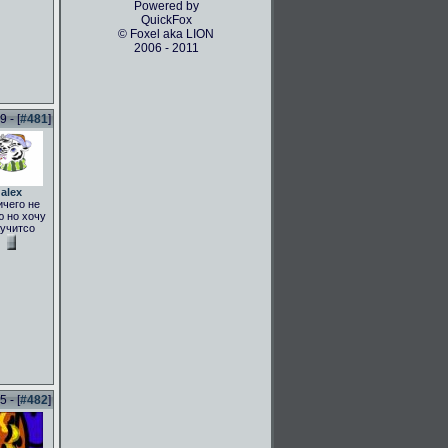
Powered by
QuickFox
© Foxel aka LION
2006 - 2011
 - [
#481
]
alex
ичего не
 но хочу
учитсо
 - [
#482
]