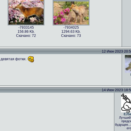
ные фото (19)
2.05 Kb.
чано: 65
-7933145
-7934025
156.86 Kb.
1294.63 Kb.
Скачано: 72
Скачано: 73
ные фото (36)
Самые смешные фото (37)
.84 Kb.
894.95 Kb.
12 Июн 2023 20:51
чано: 69
Скачано: 59
 девятая фотки.
-7339503
167.18 Kb.
Скачано: 79
14 Июн 2023 18:59
EJS
Лучший
предс
будущее..
ег