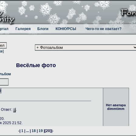
ртал
Галерея
Блоги
КОНКУРСЫ
Чего-то не хватает?
ке
]
Весёлые фото
альбом
8
Нет аватара
dimmtimm
. Ответ:
.
20.
 2025 21:52.
-|
1
| ... |
18
|
19
|
[20]
|-