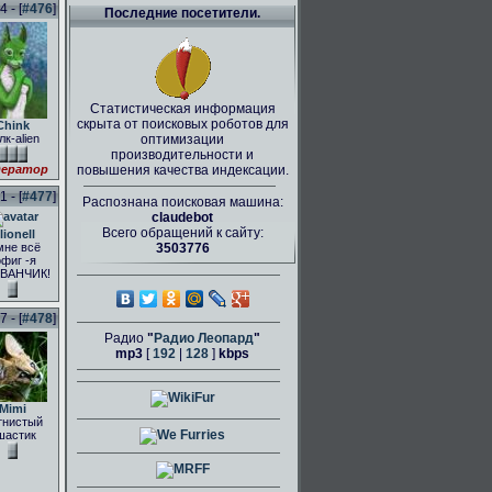
 - [
#476
]
Последние посетители.
Статистическая информация
скрыта от поисковых роботов для
Chink
лк-alien
оптимизации
производительности и
ератор
повышения качества индексации.
 - [
#477
]
Распознана поисковая машина:
claudebot
Всего обращений к сайту:
lionell
мне всё
3503776
фиг -я
ВАНЧИК!
 - [
#478
]
Радио
"
Радио Леопард
"
mp3
[
192
|
128
]
kbps
Mimi
тнистый
шастик