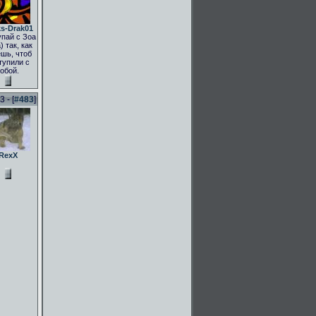
s-Drak01
пай с Зоа
) так, как
шь, чтоб
тупили с
тобой.
 - [
#483
]
RexX