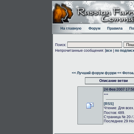
На главную
Форум
Правила
По
Поиск:
Непрочитанные сообщения: [
все
|
по подпис
<< Лучший форум фурри
<< Фото
Описание ветви
24 Фев 2007 17:5
***
[RSS]
Чтение: Для всех
Постов: 489.
Страница № 20 / 
Последнее 29 Ноя