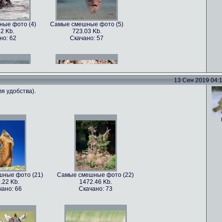
ые фото (4)
Самые смешные фото (5)
2 Kb.
723.03 Kb.
но: 62
Скачано: 57
13 Сен 2019 04:11
я удобства).
ые фото (7)
Самые смешные фото (8)
5 Kb.
1179.22 Kb.
но: 70
Скачано: 62
ные фото (21)
Самые смешные фото (22)
.22 Kb.
1472.46 Kb.
ые фото (10)
Самые смешные фото (11)
чано: 66
Скачано: 73
22 Kb.
814.79 Kb.
но: 68
Скачано: 78