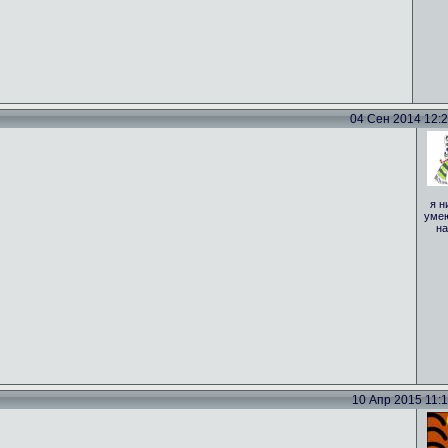
04 Сен 2014 12:29
я н
умею
на
10 Апр 2015 11:15