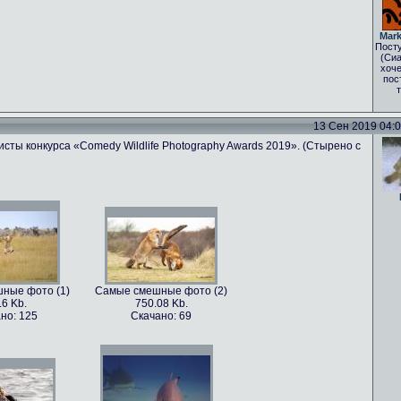
Mark
Посту
(Сиа
хоче
пос
13 Сен 2019 04:03
сты конкурса «Comedy Wildlife Photography Awards 2019». (Стырено с
ные фото (1)
Самые смешные фото (2)
.6 Kb.
750.08 Kb.
но: 125
Скачано: 69