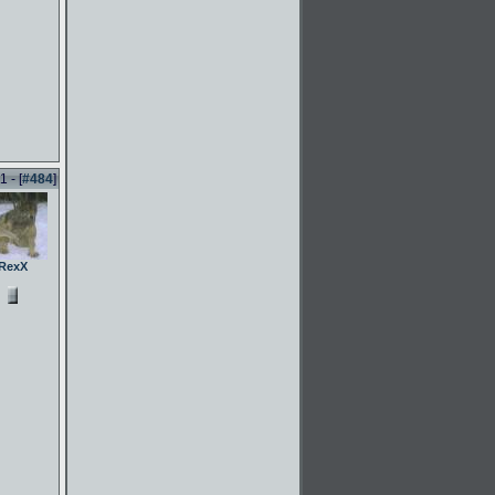
 - [
#484
]
RexX