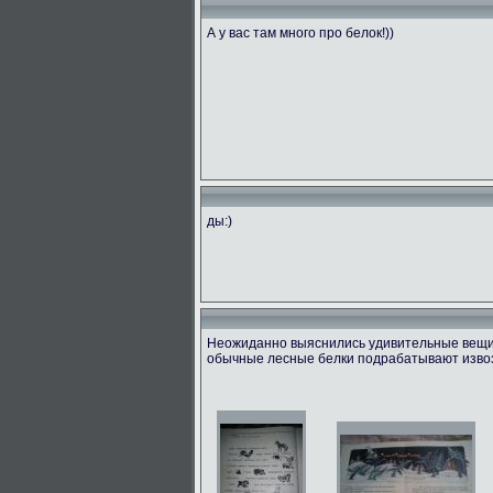
А у вас там много про белок!))
ды:)
Неожиданно выяснились удивительные вещи! 
обычные лесные белки подрабатывают извоз