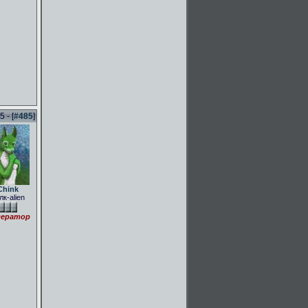
 - [
#485
]
Chink
лк-alien
ератор