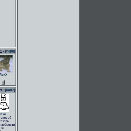
 - [
#486
]
RexX
 - [
#487
]
anYo
 способ
казать
.изобрести
о ©