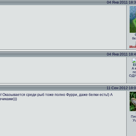
04 Янв 2011 18:34
бе
Мод
04 Янв 2011 18:41
El
А 
по
ОДУ
11 Сен 2012 18:07
Оказывается среди рыб тоже полно Фурри, даже белки есть!) А
чиками)))
Пя
У