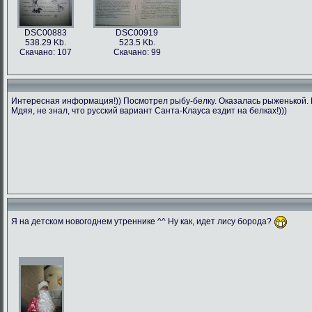
DSC00883
DSC00919
538.29 Kb.
523.5 Kb.
Скачано: 107
Скачано: 99
Интересная информация!)) Посмотрел рыбу-белку. Оказалась рыженькой. П
Мдяя, не знал, что русский вариант Санта-Клауса ездит на белках!)))
Я на детском новогоднем утреннике ^^ Ну как, идет лису борода?