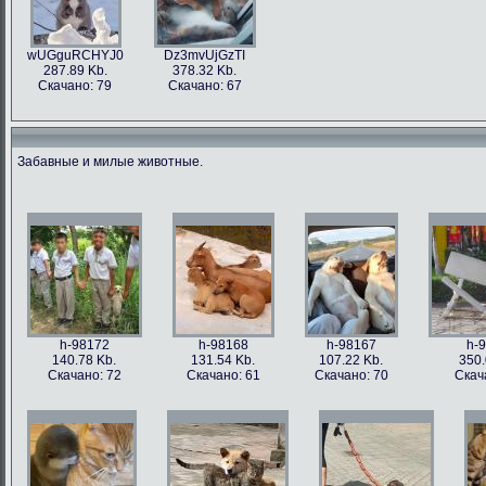
wUGguRCHYJ0
Dz3mvUjGzTI
287.89 Kb.
378.32 Kb.
Скачано: 79
Скачано: 67
Забавные и милые животные.
h-98172
h-98168
h-98167
h-
140.78 Kb.
131.54 Kb.
107.22 Kb.
350.
Скачано: 72
Скачано: 61
Скачано: 70
Скач