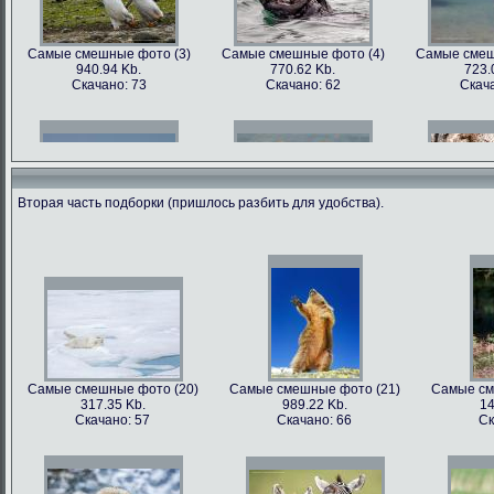
Самые смешные фото (3)
Самые смешные фото (4)
Самые смеш
940.94 Kb.
770.62 Kb.
723.
Скачано: 73
Скачано: 62
Скача
Вторая часть подборки (пришлось разбить для удобства).
Самые смешные фото (6)
Самые смешные фото (7)
Самые смеш
602.89 Kb.
741.35 Kb.
1179
Скачано: 68
Скачано: 70
Скача
Самые смешные фото (20)
Самые смешные фото (21)
Самые см
317.35 Kb.
989.22 Kb.
14
Самые смешные фото (9)
Самые смешные фото (10)
Самые сме
Скачано: 57
Скачано: 66
Ск
562.79 Kb.
899.22 Kb.
81
Скачано: 81
Скачано: 68
Ска