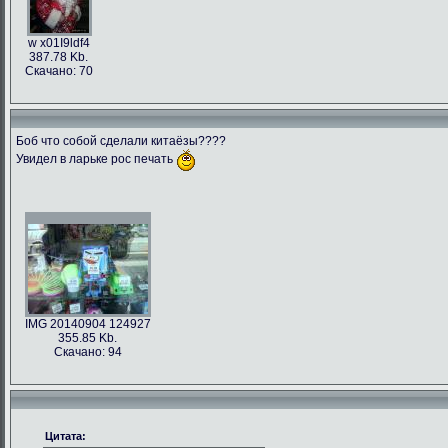
w x01I9ldf4
387.78 Kb.
Скачано: 70
Боб что собой сделали китаёзы????
Увидел в ларьке рос печать
IMG 20140904 124927
355.85 Kb.
Скачано: 94
Цитата: