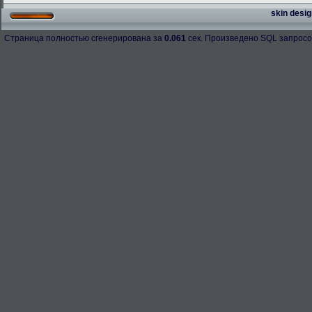
skin desig
Страница полностью сгенерирована за
0.061
сек. Произведено SQL запросо
h-98158
276.3 Kb.
Скачано: 67