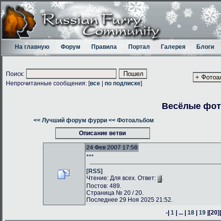
На главную
Форум
Правила
Портал
Галерея
Блоги
Поиск:
Непрочитанные сообщения: [
все
|
по подписке
]
Весёлые фо
<< Лучший форум фурри
<< Фотоальбом
Описание ветви
24 Фев 2007 17:58
***
[RSS]
Чтение: Для всех. Ответ:
.
Постов: 489.
Страница № 20 / 20.
Последнее 29 Ноя 2025 21:52.
-|
1
| ... |
18
|
19
|
[20]