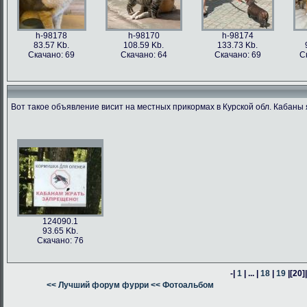
h-98178
h-98170
h-98174
83.57 Kb.
108.59 Kb.
133.73 Kb.
Скачано: 69
Скачано: 64
Скачано: 69
С
Вот такое объявление висит на местных прикормах в Курской обл. Кабаны 
h-98176
h-98171
h-98162
h-98163
76.47 Kb.
187.62 Kb.
80.24 Kb.
316.54 Kb.
Скачано: 63
Скачано: 66
Скачано: 64
Скачано: 59
124090.1
93.65 Kb.
Скачано: 76
-|
1
| ... |
18
|
19
|
[20]
h-98160
<< Лучший форум фурри
h-98164
<< Фотоальбом
h-98161
378.57 Kb.
382.13 Kb.
305.14 Kb.
Скачано: 74
Скачано: 58
Скачано: 58
С