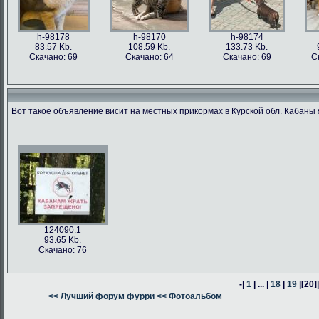
h-98178
h-98170
h-98174
83.57 Kb.
108.59 Kb.
133.73 Kb.
Скачано: 69
Скачано: 64
Скачано: 69
С
Вот такое объявление висит на местных прикормах в Курской обл. Кабаны 
h-98176
h-98171
h-98162
h-98163
76.47 Kb.
187.62 Kb.
80.24 Kb.
316.54 Kb.
Скачано: 63
Скачано: 66
Скачано: 64
Скачано: 59
124090.1
93.65 Kb.
Скачано: 76
-|
1
| ... |
18
|
19
|
[20]
h-98160
<< Лучший форум фурри
h-98164
<< Фотоальбом
h-98161
378.57 Kb.
382.13 Kb.
305.14 Kb.
Скачано: 74
Скачано: 58
Скачано: 58
С