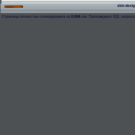
skin desig
Страница полностью сгенерирована за
0.086
сек. Произведено SQL запросо
h-98158
276.3 Kb.
Скачано: 67