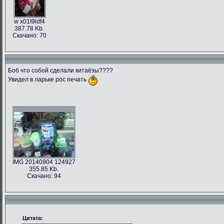
w x01I9ldf4
387.78 Kb.
Скачано: 70
Боб что собой сделали китаёзы????
Увидел в ларьке рос печать
IMG 20140904 124927
355.85 Kb.
Скачано: 94
Цитата: