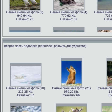
Самые смешные фото (3)
Самые смешные фото (4)
Самые смеш
940.94 Kb.
770.62 Kb.
723.
Скачано: 73
Скачано: 62
Скача
Вторая часть подборки (пришлось разбить для удобства).
Самые смешные фото (6)
Самые смешные фото (7)
Самые смеш
602.89 Kb.
741.35 Kb.
1179
Скачано: 68
Скачано: 70
Скача
Самые смешные фото (20)
Самые смешные фото (21)
Самые см
317.35 Kb.
989.22 Kb.
14
Самые смешные фото (9)
Самые смешные фото (10)
Самые сме
Скачано: 57
Скачано: 66
Ск
562.79 Kb.
899.22 Kb.
81
Скачано: 81
Скачано: 68
Ска