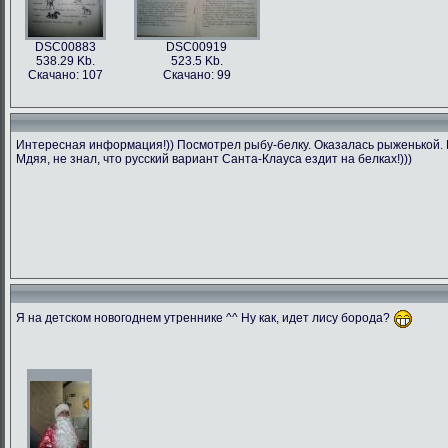
DSC00883
DSC00919
538.29 Kb.
523.5 Kb.
Скачано: 107
Скачано: 99
Интересная информация!)) Посмотрел рыбу-белку. Оказалась рыженькой. П
Мдяя, не знал, что русский вариант Санта-Клауса ездит на белках!)))
Я на детском новогоднем утреннике ^^ Ну как, идет лису борода?