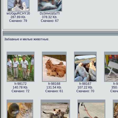
wUGguRCHYJ0
Dz3mvUjGzTI
287.89 Kb.
378.32 Kb.
Скачано: 79
Скачано: 67
Забавные и милые животные.
h-98172
h-98168
h-98167
h-
140.78 Kb.
131.54 Kb.
107.22 Kb.
350.
Скачано: 72
Скачано: 61
Скачано: 70
Скач