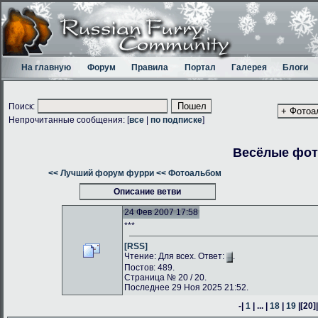
На главную
Форум
Правила
Портал
Галерея
Блоги
Поиск:
Непрочитанные сообщения: [
все
|
по подписке
]
Весёлые фо
<< Лучший форум фурри
<< Фотоальбом
Описание ветви
24 Фев 2007 17:58
***
[RSS]
Чтение: Для всех. Ответ:
.
Постов: 489.
Страница № 20 / 20.
Последнее 29 Ноя 2025 21:52.
-|
1
| ... |
18
|
19
|
[20]