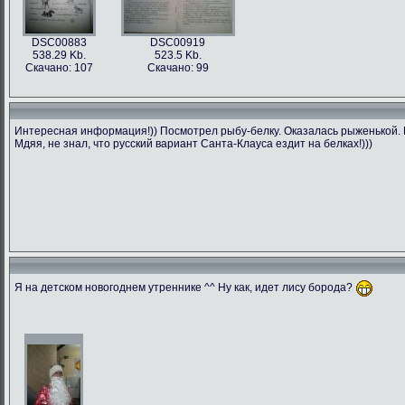
DSC00883
DSC00919
538.29 Kb.
523.5 Kb.
Скачано: 107
Скачано: 99
Интересная информация!)) Посмотрел рыбу-белку. Оказалась рыженькой. П
Мдяя, не знал, что русский вариант Санта-Клауса ездит на белках!)))
Я на детском новогоднем утреннике ^^ Ну как, идет лису борода?