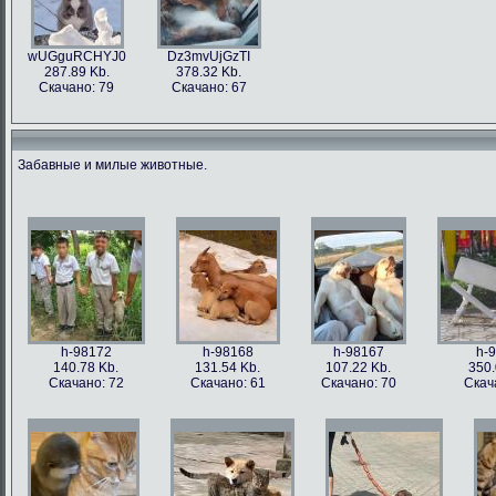
wUGguRCHYJ0
Dz3mvUjGzTI
287.89 Kb.
378.32 Kb.
Скачано: 79
Скачано: 67
Забавные и милые животные.
h-98172
h-98168
h-98167
h-
140.78 Kb.
131.54 Kb.
107.22 Kb.
350.
Скачано: 72
Скачано: 61
Скачано: 70
Скач