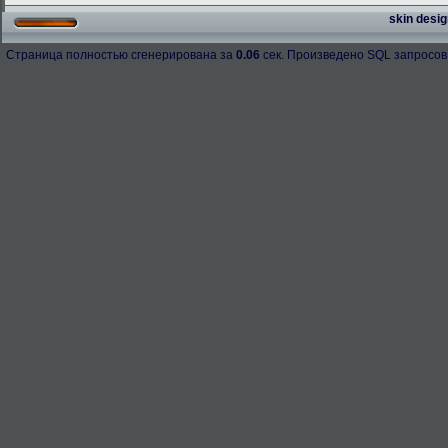
skin desig
Страница полностью сгенерирована за
0.06
сек. Произведено SQL запросов
h-98158
276.3 Kb.
Скачано: 67