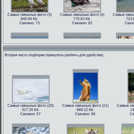
Самые смешные фото (3)
Самые смешные фото (4)
Самые смеш
940.94 Kb.
770.62 Kb.
723.
Скачано: 73
Скачано: 62
Скача
Вторая часть подборки (пришлось разбить для удобства).
Самые смешные фото (6)
Самые смешные фото (7)
Самые смеш
602.89 Kb.
741.35 Kb.
1179
Скачано: 68
Скачано: 70
Скача
Самые смешные фото (20)
Самые смешные фото (21)
Самые см
317.35 Kb.
989.22 Kb.
14
Самые смешные фото (9)
Самые смешные фото (10)
Самые сме
Скачано: 57
Скачано: 66
Ск
562.79 Kb.
899.22 Kb.
81
Скачано: 81
Скачано: 68
Ска