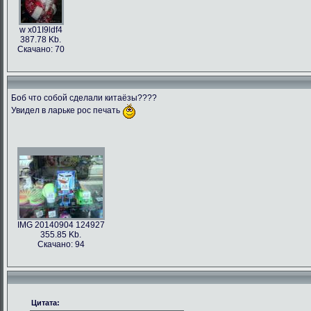
w x01I9ldf4
387.78 Kb.
Скачано: 70
Боб что собой сделали китаёзы????
Увидел в ларьке рос печать
IMG 20140904 124927
355.85 Kb.
Скачано: 94
Цитата: