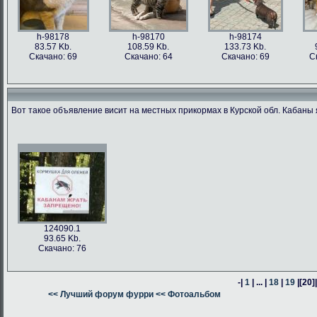
h-98178
h-98170
h-98174
83.57 Kb.
108.59 Kb.
133.73 Kb.
Скачано: 69
Скачано: 64
Скачано: 69
С
Вот такое объявление висит на местных прикормах в Курской обл. Кабаны 
h-98176
h-98171
h-98162
h-98163
76.47 Kb.
187.62 Kb.
80.24 Kb.
316.54 Kb.
Скачано: 63
Скачано: 66
Скачано: 64
Скачано: 59
124090.1
93.65 Kb.
Скачано: 76
-|
1
| ... |
18
|
19
|
[20]
h-98160
<< Лучший форум фурри
h-98164
<< Фотоальбом
h-98161
378.57 Kb.
382.13 Kb.
305.14 Kb.
Скачано: 74
Скачано: 58
Скачано: 58
С