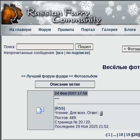
На главную
Форум
Правила
Портал
Галерея
Блоги
Поиск:
Непрочитанные сообщения: [
все
|
по подписке
]
Весёлые фо
<< Лучший форум фурри
<< Фотоальбом
Описание ветви
24 Фев 2007 17:58
***
[RSS]
Чтение: Для всех. Ответ:
.
Постов: 489.
Страница № 20 / 20.
Последнее 29 Ноя 2025 21:52.
-|
1
| ... |
18
|
19
|
[20]