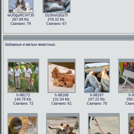
wUGguRCHYJ0
Dz3mvUjGzTI
287.89 Kb.
378.32 Kb.
Скачано: 79
Скачано: 67
Забавные и милые животные.
h-98172
h-98168
h-98167
h-
140.78 Kb.
131.54 Kb.
107.22 Kb.
350.
Скачано: 72
Скачано: 61
Скачано: 70
Скач