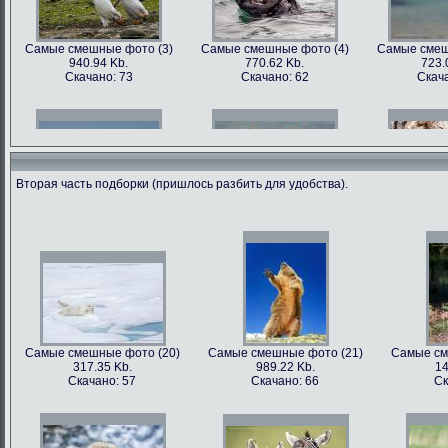
Самые смешные фото (3)
Самые смешные фото (4)
Самые смеш
940.94 Kb.
770.62 Kb.
723.
Скачано: 73
Скачано: 62
Скача
Вторая часть подборки (пришлось разбить для удобства).
Самые смешные фото (6)
Самые смешные фото (7)
Самые смеш
602.89 Kb.
741.35 Kb.
1179
Скачано: 68
Скачано: 70
Скача
Самые смешные фото (20)
Самые смешные фото (21)
Самые см
317.35 Kb.
989.22 Kb.
14
Самые смешные фото (9)
Самые смешные фото (10)
Самые сме
Скачано: 57
Скачано: 66
Ск
562.79 Kb.
899.22 Kb.
81
Скачано: 81
Скачано: 68
Ска