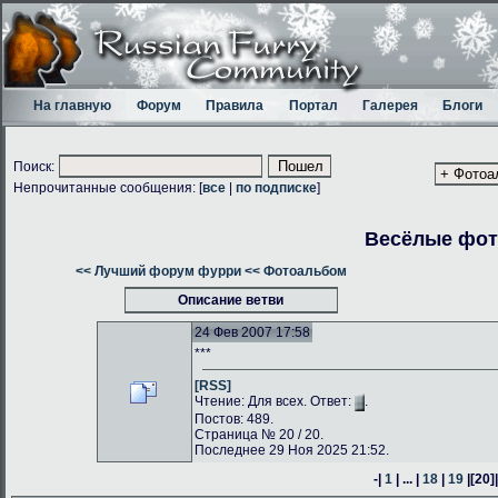
На главную
Форум
Правила
Портал
Галерея
Блоги
Поиск:
Непрочитанные сообщения: [
все
|
по подписке
]
Весёлые фо
<< Лучший форум фурри
<< Фотоальбом
Описание ветви
24 Фев 2007 17:58
***
[RSS]
Чтение: Для всех. Ответ:
.
Постов: 489.
Страница № 20 / 20.
Последнее 29 Ноя 2025 21:52.
-|
1
| ... |
18
|
19
|
[20]