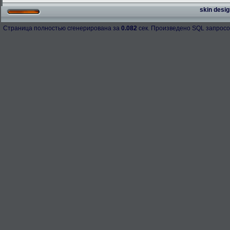
skin desig
Страница полностью сгенерирована за
0.082
сек. Произведено SQL запросо
h-98158
276.3 Kb.
Скачано: 67