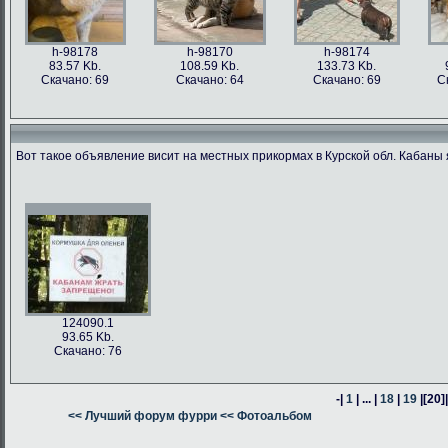
h-98178
h-98170
h-98174
83.57 Kb.
108.59 Kb.
133.73 Kb.
Скачано: 69
Скачано: 64
Скачано: 69
С
Вот такое объявление висит на местных прикормах в Курской обл. Кабаны 
h-98176
h-98171
h-98162
h-98163
76.47 Kb.
187.62 Kb.
80.24 Kb.
316.54 Kb.
Скачано: 63
Скачано: 66
Скачано: 64
Скачано: 59
124090.1
93.65 Kb.
Скачано: 76
-|
1
| ... |
18
|
19
|
[20]
h-98160
<< Лучший форум фурри
h-98164
<< Фотоальбом
h-98161
378.57 Kb.
382.13 Kb.
305.14 Kb.
Скачано: 74
Скачано: 58
Скачано: 58
С