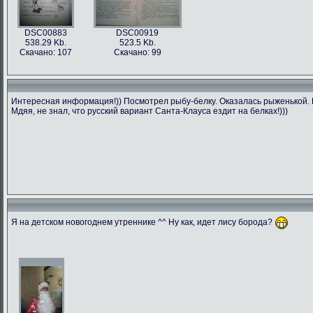
DSC00883
DSC00919
538.29 Kb.
523.5 Kb.
Скачано: 107
Скачано: 99
Интересная информация!)) Посмотрел рыбу-белку. Оказалась рыженькой. П
Мдяя, не знал, что русский вариант Санта-Клауса ездит на белках!)))
Я на детском новогоднем утреннике ^^ Ну как, идет лису борода?