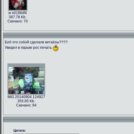
w x01I9ldf4
387.78 Kb.
Скачано: 70
Боб что собой сделали китаёзы????
Увидел в ларьке рос печать
IMG 20140904 124927
355.85 Kb.
Скачано: 94
Цитата: