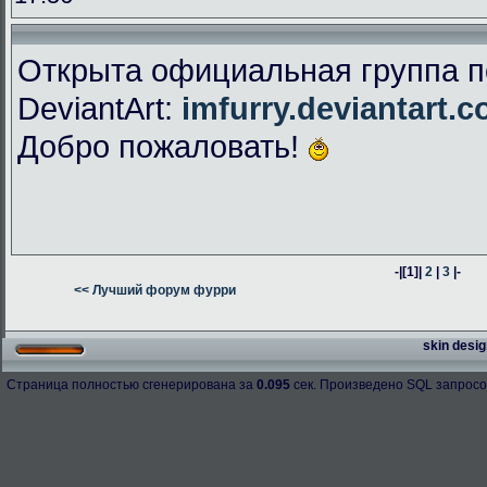
Открыта официальная группа п
DeviantArt:
imfurry.deviantart.
Добро пожаловать!
-|
[1]
|
2
|
3
|-
<< Лучший форум фурри
skin desig
Страница полностью сгенерирована за
0.095
сек. Произведено SQL запросо