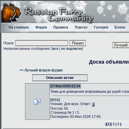
На главную
Форум
Правила
Портал
Галерея
Блоги
Поиск:
Непрочитанные сообщения: [
все
|
по подписке
]
Доска объявле
<< Лучший форум фурри
Описание ветви
27 Фев 2009 22:34
Тема для доведения информации до ушей стр
[RSS]
Чтение: Для всех. Ответ:
.
Постов: 56.
Страница № 1 / 3.
Последнее 30 Июл 2026 17:40.
-|
[1]
|
2
|
3
|-