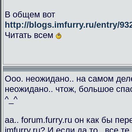
В общем вот
http://blogs.imfurry.ru/entry/9
Читать всем
Ооо. неожидано.. на самом дел
неожидано.. чтож, большое спа
^_^
аа.. forum.furry.ru он как бы п
imfurry.ru? И если да то.. все 