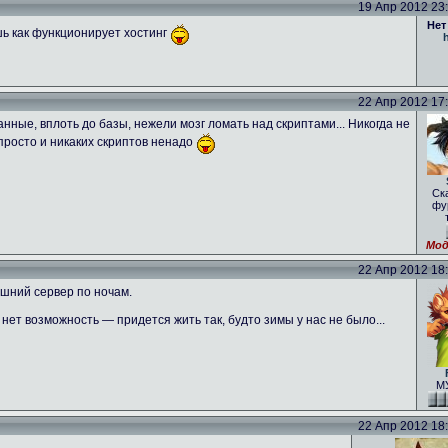
19 Апр 2012 23:4
Нет
шь как функционирует хостинг
h
22 Апр 2012 17:5
нные, вплоть до базы, нежели мозг ломать над скриптами... Никогда не
 просто и никаких скриптов ненадо
Ск
фу
Мод
22 Апр 2012 18:1
ашний сервер по ночам.
ет возможность — придется жить так, будто зимы у нас не было...
МУ
22 Апр 2012 18:3