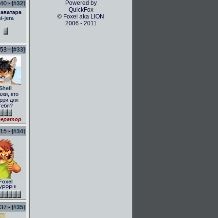
Powered by
0 - [
#32
]
QuickFox
 аватара
© Foxel aka LION
i-jera
2006 - 2011
3 - [
#33
]
Sheil
ажи, кто
рри для
тебя?
ератор
5 - [
#34
]
Foxel
РРР!!!
7 - [
#35
]