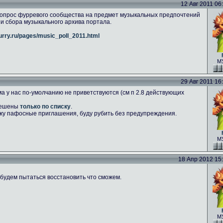
12 Авг 2011 06:
т опрос фурревого сообщества на предмет музыкальных предпочтений
и сбора музыкального архива портала.
furry.ru/pages/music_poll_2011.html
МУ
29 Авг 2011 16:
а у нас по-умолчанию не приветствуются (см п 2.8 действующих
решены
только по списку
.
ижу пафосные приглашения, буду рубить без предупреждения.
МУ
18 Апр 2012 15:1
 будем пытаться восстановить что сможем.
МУ