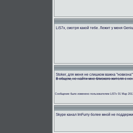
LiS7x, смотря какой тебе. Лежит у меня Geni
Stoker, для меня не слишком важна "новизна"
В общем, не найти мне близкого жителя с н
Сообщение было изменено пользователем LiS7x 01 Мар 201
Skype канал ImFurry более мной не поддержи