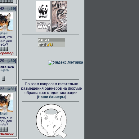
2 - [
#29
]
Sheil
ажи, кто
рри для
тебя?
ератор
9 - [
#30
]
 аватара
i-jera
По всем вопросам касательно
размещения баннеров на форуме
3 - [
#31
]
обращаться к администрации.
[
Наши баннеры
]
Sheil
ажи, кто
рри для
тебя?
ератор