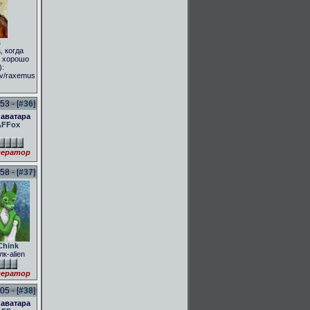
s
, когда
и хорошо
):
.tv/raxemus
3 - [
#36
]
 аватара
AFFox
ератор
8 - [
#37
]
Chink
лк-alien
ератор
05 - [
#38
]
 аватара