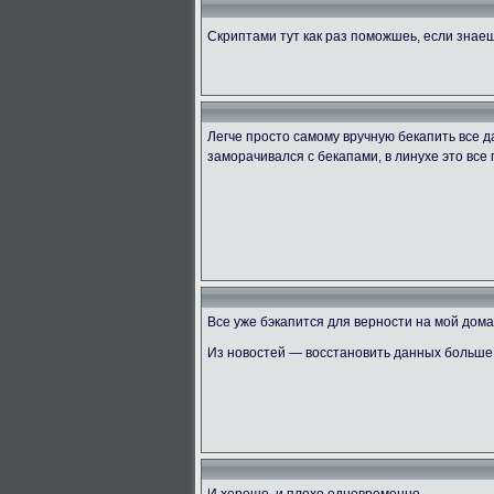
Скриптами тут как раз поможшеь, если знае
Легче просто самому вручную бекапить все да
заморачивался с бекапами, в линухе это все
Все уже бэкапится для верности на мой дом
Из новостей — восстановить данных больше н
И хорошо, и плохо одновременно.