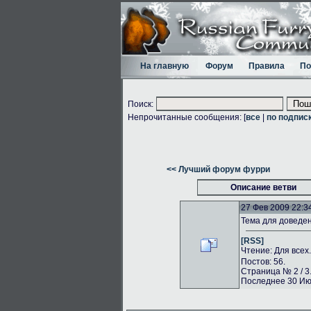
На главную
Форум
Правила
По
Поиск:
Непрочитанные сообщения: [
все
|
по подпис
<< Лучший форум фурри
Описание ветви
27 Фев 2009 22:3
Тема для доведе
[RSS]
Чтение: Для всех
Постов: 56.
Страница № 2 / 3
Последнее 30 Июл