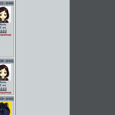
1 - [
#40
]
Хель
E wa
ератор
8 - [
#41
]
Хель
E wa
ератор
9 - [
#42
]