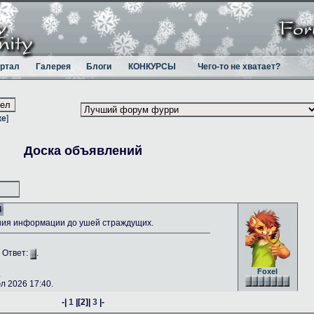
ртал
Галерея
Блоги
КОНКУРСЫ
Чего-то не хватает?
ке
]
Доска объявлений
4
ния информации до ушей страждущих.
. Ответ:
.
Foxel
.
 2026 17:40.
-|
1
|
[2]
|
3
|-