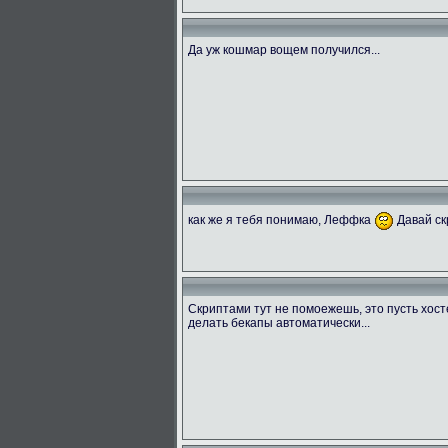
Да уж кошмар вощем получился...
как же я тебя понимаю, Леффка
Давай ск
Скриптами тут не помоежешь, это пусть хос
делать бекапы автоматически...