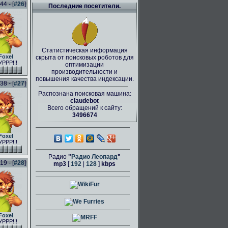
44 - [
#26
]
Последние посетители.
Статистическая информация
Foxel
скрыта от поисковых роботов для
РРР!!!
оптимизации
производительности и
повышения качества индексации.
38 - [
#27
]
Распознана поисковая машина:
claudebot
Всего обращений к сайту:
3496674
Foxel
РРР!!!
Радио
"
Радио Леопард
"
9 - [
#28
]
mp3
[
192
|
128
]
kbps
Foxel
РРР!!!