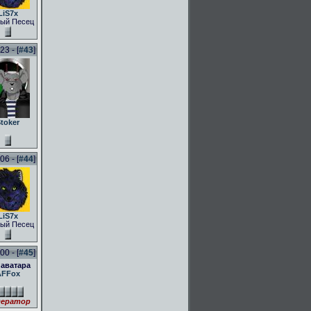
LiS7x
ый Песец
3 - [
#43
]
toker
6 - [
#44
]
LiS7x
ый Песец
0 - [
#45
]
 аватара
AFFox
ератор