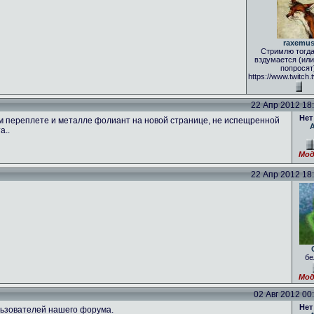
raxemu
Стримлю тогда
вздумается (ил
попросят
https://www.twitch
22 Апр 2012 18:5
Нет
м переплете и металле фолиант на новой странице, не испещренной
а..
Мод
22 Апр 2012 18:5
бе
Мод
02 Авг 2012 00:
Нет
ьзователей нашего форума.