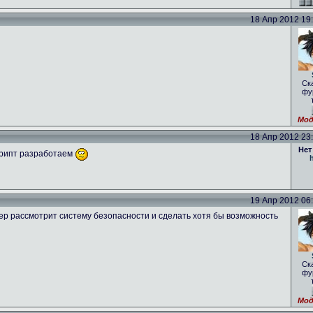
18 Апр 2012 19:4
Ск
фу
Мод
18 Апр 2012 23:2
Нет
рипт разработаем
h
19 Апр 2012 06:2
тер рассмотрит систему безопасности и сделать хотя бы возможность
Ск
фу
Мод