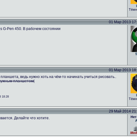
Тёмн
01 Мар 2013 17:2
us G-Pen 450. В рабочем состоянии
S
01 Мар 2013 18:0
 планшета, ведь нужно хоть на чём-то начинать учиться рисовать..
енужным планшетом(
3 18:28
Тёмн
29 Май 2014 21:0
Нет
вается. Делайте что хотите.
Мод