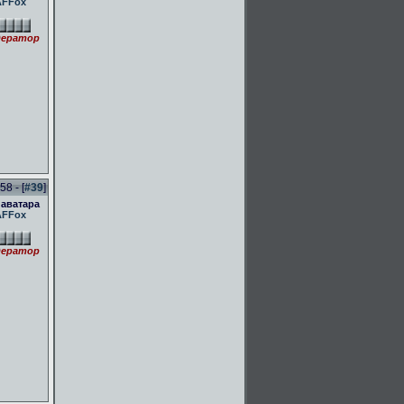
AFFox
ератор
58 - [
#39
]
 аватара
AFFox
ератор