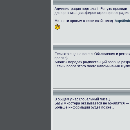
Администрация портала ImFurry.ru проводи
для организации эфиров строящегося радио 
Милости просим внести свой вклад:
http://im
Если кто еще не понял. Объявления и реклам
правил).
Анонсы передач радиостанций вообще раз
Если и после этого моего напоминания я ув
В общем у нас глобальный писец...
Базы у хостера оказывается не бэкапятся —
Больше информации будет позже...