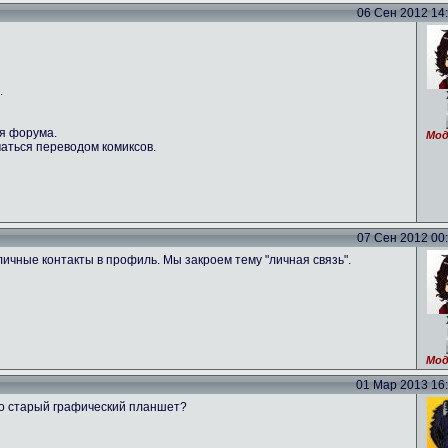
06 Сен 2012 14:2
.
ля форума.
Мод
маться переводом комиксов.
07 Сен 2012 00:3
ичные контакты в профиль. Мы закроем тему "личная связь".
Мод
01 Мар 2013 16:2
но старый графический планшет?