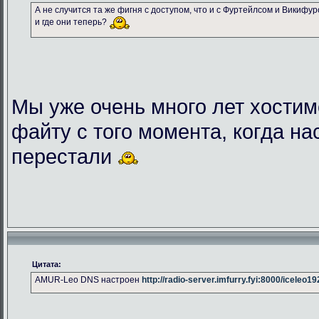
А не случится та же фигня с доступом, что и с Фуртейлсом и Викифу
и где они теперь?
Мы уже очень много лет хостим
файту с того момента, когда на
перестали
Цитата:
AMUR-Leo DNS настроен
http://radio-server.imfurry.fyi:8000/iceleo1