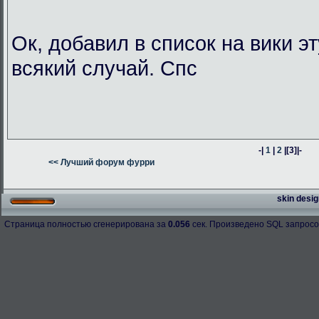
Ок, добавил в список на вики э
всякий случай. Спс
-|
1
|
2
|
[3]
|-
<< Лучший форум фурри
skin desig
Страница полностью сгенерирована за
0.056
сек. Произведено SQL запросо