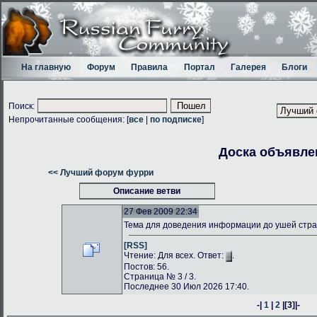
На главную
Форум
Правила
Портал
Галерея
Блоги
Поиск:
Непрочитанные сообщения: [
все
|
по подписке
]
Доска объявле
<< Лучший форум фурри
Описание ветви
27 Фев 2009 22:34
Тема для доведения информации до ушей стр
[RSS]
Чтение: Для всех. Ответ:
.
Постов: 56.
Страница № 3 / 3.
Последнее 30 Июл 2026 17:40.
-|
1
|
2
|
[3]
|-