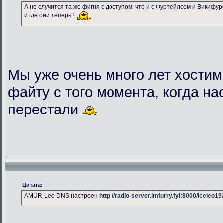
А не случится та же фигня с доступом, что и с Фуртейлсом и Викифу
и где они теперь?
Мы уже очень много лет хостим
файту с того момента, когда на
перестали
Цитата:
AMUR-Leo DNS настроен
http://radio-server.imfurry.fyi:8000/iceleo1