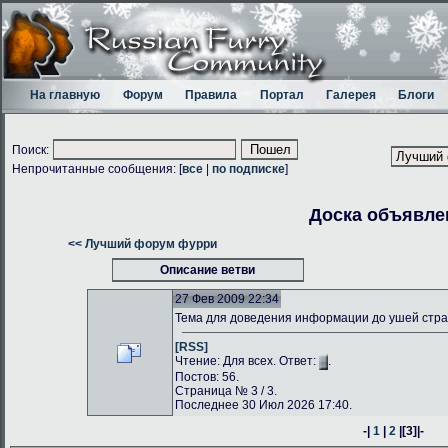
На главную
Форум
Правила
Портал
Галерея
Блоги
Поиск:
Непрочитанные сообщения: [
все
|
по подписке
]
Доска объявле
<< Лучший форум фурри
Описание ветви
27 Фев 2009 22:34
Тема для доведения информации до ушей стр
[RSS]
Чтение: Для всех. Ответ:
.
Постов: 56.
Страница № 3 / 3.
Последнее 30 Июл 2026 17:40.
-|
1
|
2
|
[3]
|-