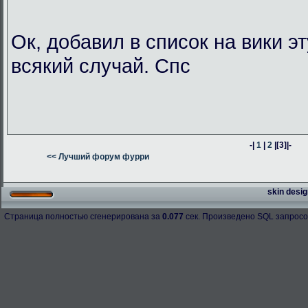
Ок, добавил в список на вики э
всякий случай. Спс
-|
1
|
2
|
[3]
|-
<< Лучший форум фурри
skin desig
Страница полностью сгенерирована за
0.077
сек. Произведено SQL запросо