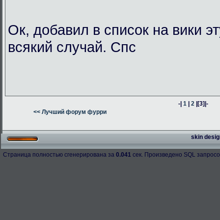
Ок, добавил в список на вики э
всякий случай. Спс
-|
1
|
2
|
[3]
|-
<< Лучший форум фурри
skin desig
Страница полностью сгенерирована за
0.041
сек. Произведено SQL запросо