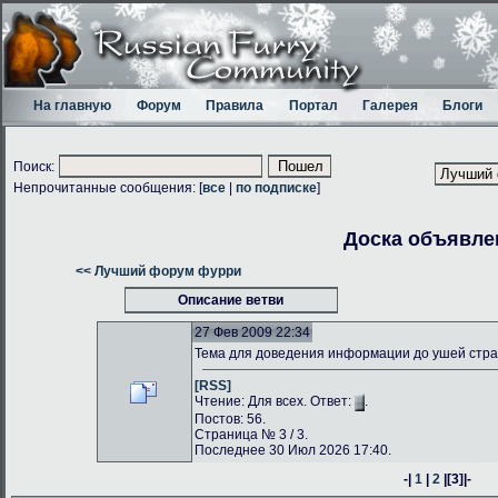
На главную
Форум
Правила
Портал
Галерея
Блоги
Поиск:
Непрочитанные сообщения: [
все
|
по подписке
]
Доска объявле
<< Лучший форум фурри
Описание ветви
27 Фев 2009 22:34
Тема для доведения информации до ушей стр
[RSS]
Чтение: Для всех. Ответ:
.
Постов: 56.
Страница № 3 / 3.
Последнее 30 Июл 2026 17:40.
-|
1
|
2
|
[3]
|-