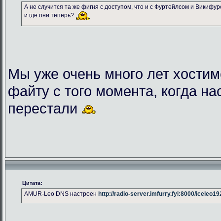
А не случится та же фигня с доступом, что и с Фуртейлсом и Викифу
и где они теперь?
Мы уже очень много лет хостим
файту с того момента, когда на
перестали
Цитата:
AMUR-Leo DNS настроен
http://radio-server.imfurry.fyi:8000/iceleo1