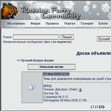
На главную
Форум
Правила
Портал
Галерея
Блоги
Поиск:
Непрочитанные сообщения: [
все
|
по подписке
]
Доска объявле
<< Лучший форум фурри
Описание ветви
27 Фев 2009 22:34
Тема для доведения информации до ушей стр
[RSS]
Чтение: Для всех. Ответ:
.
Постов: 56.
Страница № 3 / 3.
Последнее 30 Июл 2026 17:40.
-|
1
|
2
|
[3]
|-