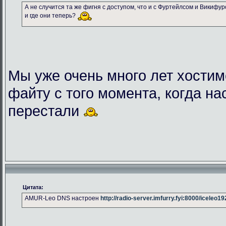
А не случится та же фигня с доступом, что и с Фуртейлсом и Викифу
и где они теперь?
Мы уже очень много лет хостим
файту с того момента, когда на
перестали
Цитата:
AMUR-Leo DNS настроен
http://radio-server.imfurry.fyi:8000/iceleo1