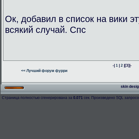
Ок, добавил в список на вики э
всякий случай. Спс
-|
1
|
2
|
[3]
|-
<< Лучший форум фурри
skin desig
Страница полностью сгенерирована за
0.071
сек. Произведено SQL запросо