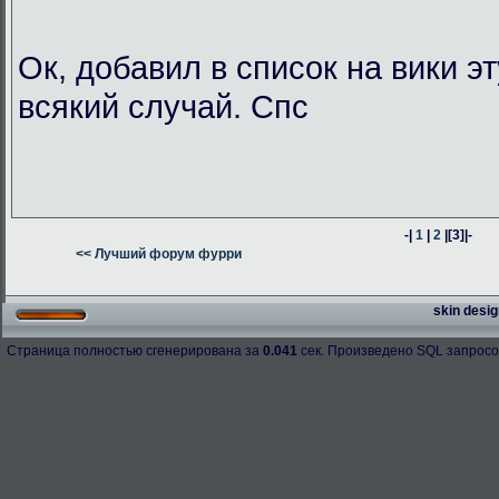
Ок, добавил в список на вики э
всякий случай. Спс
-|
1
|
2
|
[3]
|-
<< Лучший форум фурри
skin desig
Страница полностью сгенерирована за
0.041
сек. Произведено SQL запросо