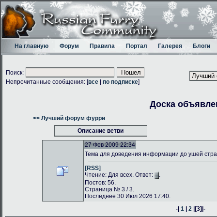
На главную
Форум
Правила
Портал
Галерея
Блоги
Поиск:
Непрочитанные сообщения: [
все
|
по подписке
]
Доска объявле
<< Лучший форум фурри
Описание ветви
27 Фев 2009 22:34
Тема для доведения информации до ушей стр
[RSS]
Чтение: Для всех. Ответ:
.
Постов: 56.
Страница № 3 / 3.
Последнее 30 Июл 2026 17:40.
-|
1
|
2
|
[3]
|-