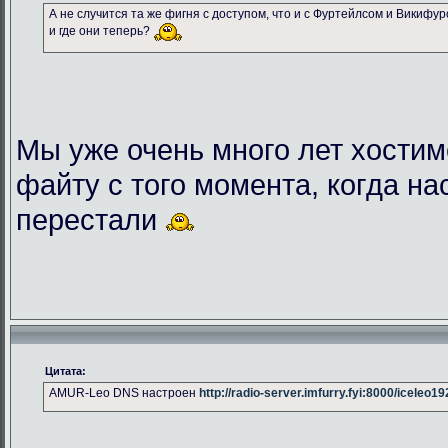
А не случится та же фигня с доступом, что и с Фуртейлсом и Викифу
и где они теперь?
Мы уже очень много лет хостим
файту с того момента, когда на
перестали
Цитата:
AMUR-Leo DNS настроен
http://radio-server.imfurry.fyi:8000/iceleo1