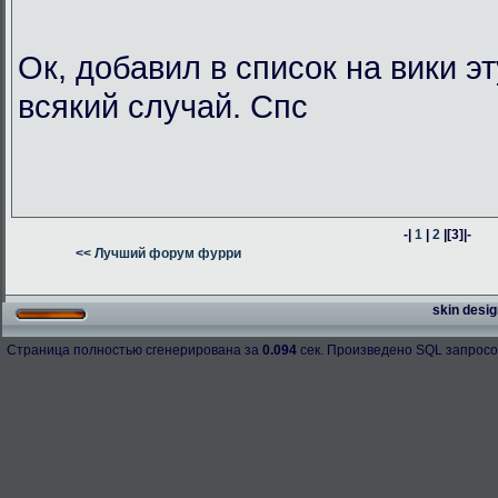
Ок, добавил в список на вики э
всякий случай. Спс
-|
1
|
2
|
[3]
|-
<< Лучший форум фурри
skin desig
Страница полностью сгенерирована за
0.094
сек. Произведено SQL запросо