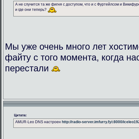
А не случится та же фигня с доступом, что и с Фуртейлсом и Викифу
и где они теперь?
Мы уже очень много лет хостим
файту с того момента, когда на
перестали
Цитата:
AMUR-Leo DNS настроен
http://radio-server.imfurry.fyi:8000/iceleo1