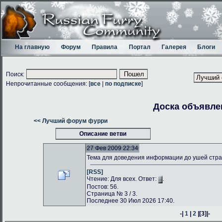
На главную
Форум
Правила
Портал
Галерея
Блоги
Поиск:
Непрочитанные сообщения: [
все
|
по подписке
]
Доска объявле
<< Лучший форум фурри
Описание ветви
27 Фев 2009 22:34
Тема для доведения информации до ушей стр
[RSS]
Чтение: Для всех. Ответ:
.
Постов: 56.
Страница № 3 / 3.
Последнее 30 Июл 2026 17:40.
-|
1
|
2
|
[3]
|-