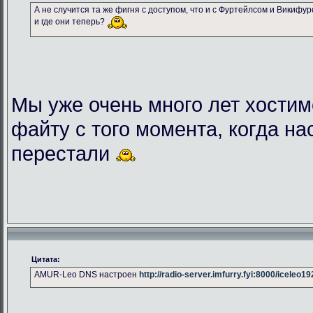
А не случится та же фигня с доступом, что и с Фуртейлсом и Викифу
и где они теперь?
Мы уже очень много лет хостим
файту с того момента, когда на
перестали
Цитата:
AMUR-Leo DNS настроен
http://radio-server.imfurry.fyi:8000/iceleo1