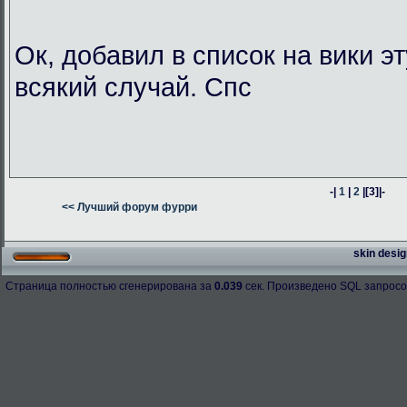
Ок, добавил в список на вики э
всякий случай. Спс
-|
1
|
2
|
[3]
|-
<< Лучший форум фурри
skin desig
Страница полностью сгенерирована за
0.039
сек. Произведено SQL запросо