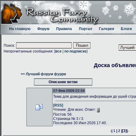
На главную
Форум
Правила
Портал
Галерея
Блоги
Поиск:
Непрочитанные сообщения: [
все
|
по подписке
]
Доска объявле
<< Лучший форум фурри
Описание ветви
27 Фев 2009 22:34
Тема для доведения информации до ушей стр
[RSS]
Чтение: Для всех. Ответ:
.
Постов: 56.
Страница № 3 / 3.
Последнее 30 Июл 2026 17:40.
-|
1
|
2
|
[3]
|-