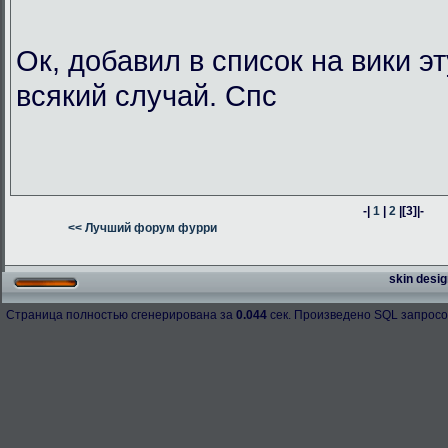
Ок, добавил в список на вики э
всякий случай. Спс
-|
1
|
2
|
[3]
|-
<< Лучший форум фурри
skin desig
Страница полностью сгенерирована за
0.044
сек. Произведено SQL запросо