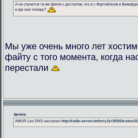
А не случится та же фигня с доступом, что и с Фуртейлсом и Викифу
и где они теперь?
Мы уже очень много лет хостим
файту с того момента, когда на
перестали
Цитата:
AMUR-Leo DNS настроен
http://radio-server.imfurry.fyi:8000/iceleo1