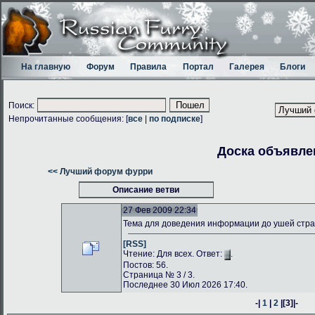
На главную
Форум
Правила
Портал
Галерея
Блоги
Поиск:
Непрочитанные сообщения: [
все
|
по подписке
]
Доска объявле
<< Лучший форум фурри
Описание ветви
27 Фев 2009 22:34
Тема для доведения информации до ушей стр
[RSS]
Чтение: Для всех. Ответ:
.
Постов: 56.
Страница № 3 / 3.
Последнее 30 Июл 2026 17:40.
-|
1
|
2
|
[3]
|-