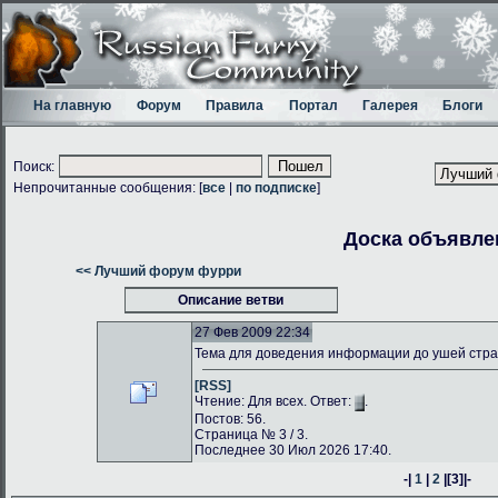
На главную
Форум
Правила
Портал
Галерея
Блоги
Поиск:
Непрочитанные сообщения: [
все
|
по подписке
]
Доска объявле
<< Лучший форум фурри
Описание ветви
27 Фев 2009 22:34
Тема для доведения информации до ушей стр
[RSS]
Чтение: Для всех. Ответ:
.
Постов: 56.
Страница № 3 / 3.
Последнее 30 Июл 2026 17:40.
-|
1
|
2
|
[3]
|-