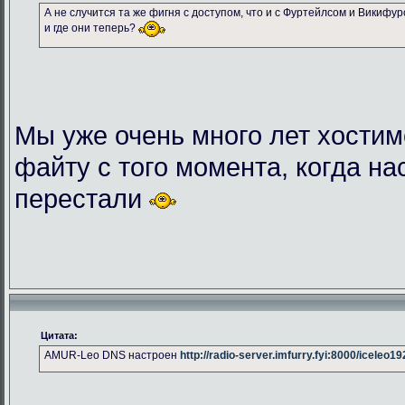
А не случится та же фигня с доступом, что и с Фуртейлсом и Викифу
и где они теперь?
Мы уже очень много лет хостим
файту с того момента, когда на
перестали
Цитата:
AMUR-Leo DNS настроен
http://radio-server.imfurry.fyi:8000/iceleo1