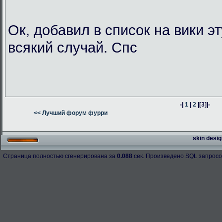
Ок, добавил в список на вики э
всякий случай. Спс
-|
1
|
2
|
[3]
|-
<< Лучший форум фурри
skin desig
Страница полностью сгенерирована за
0.088
сек. Произведено SQL запросо