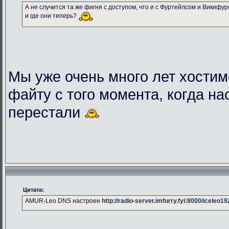
А не случится та же фигня с доступом, что и с Фуртейлсом и Викифу
и где они теперь?
Мы уже очень много лет хостим
файту с того момента, когда на
перестали
Цитата:
AMUR-Leo DNS настроен
http://radio-server.imfurry.fyi:8000/iceleo1