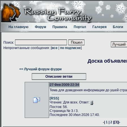
На главную
Форум
Правила
Портал
Галерея
Блоги
Поиск:
Непрочитанные сообщения: [
все
|
по подписке
]
Доска объявле
<< Лучший форум фурри
Описание ветви
27 Фев 2009 22:34
Тема для доведения информации до ушей стр
[RSS]
Чтение: Для всех. Ответ:
.
Постов: 56.
Страница № 3 / 3.
Последнее 30 Июл 2026 17:40.
-|
1
|
2
|
[3]
|-