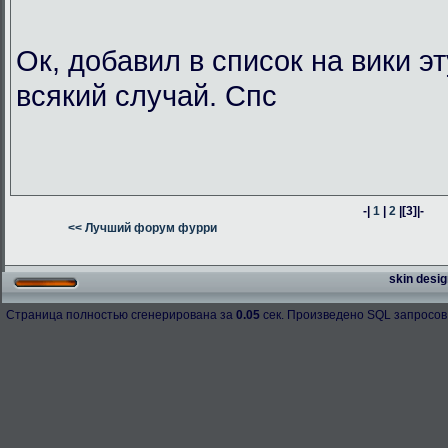
Ок, добавил в список на вики э
всякий случай. Спс
-|
1
|
2
|
[3]
|-
<< Лучший форум фурри
skin desig
Страница полностью сгенерирована за
0.05
сек. Произведено SQL запросов