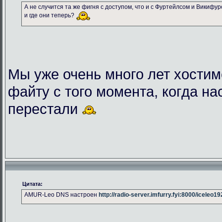
А не случится та же фигня с доступом, что и с Фуртейлсом и Викифу
и где они теперь?
Мы уже очень много лет хостим
файту с того момента, когда на
перестали
Цитата:
AMUR-Leo DNS настроен
http://radio-server.imfurry.fyi:8000/iceleo1