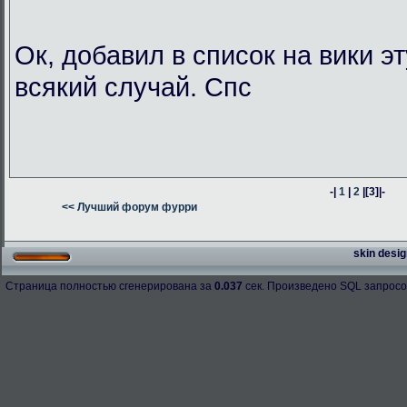
Ок, добавил в список на вики э
всякий случай. Спс
-|
1
|
2
|
[3]
|-
<< Лучший форум фурри
skin desig
Страница полностью сгенерирована за
0.037
сек. Произведено SQL запросо