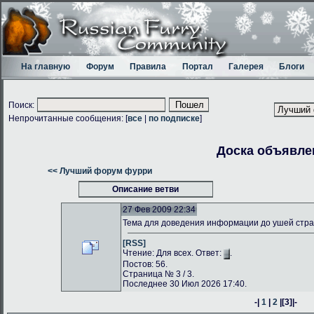
На главную
Форум
Правила
Портал
Галерея
Блоги
Поиск:
Непрочитанные сообщения: [
все
|
по подписке
]
Доска объявле
<< Лучший форум фурри
Описание ветви
27 Фев 2009 22:34
Тема для доведения информации до ушей стр
[RSS]
Чтение: Для всех. Ответ:
.
Постов: 56.
Страница № 3 / 3.
Последнее 30 Июл 2026 17:40.
-|
1
|
2
|
[3]
|-