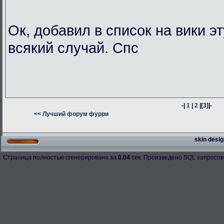
Ок, добавил в список на вики э
всякий случай. Спс
-|
1
|
2
|
[3]
|-
<< Лучший форум фурри
skin desig
Страница полностью сгенерирована за
0.04
сек. Произведено SQL запросов