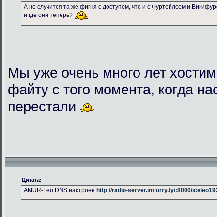
А не случится та же фигня с доступом, что и с Фуртейлсом и Викифу
и где они теперь?
Мы уже очень много лет хостим
файту с того момента, когда на
перестали
Цитата:
AMUR-Leo DNS настроен
http://radio-server.imfurry.fyi:8000/iceleo1