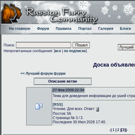
На главную
Форум
Правила
Портал
Галерея
Блоги
Поиск:
Непрочитанные сообщения: [
все
|
по подписке
]
Доска объявле
<< Лучший форум фурри
Описание ветви
27 Фев 2009 22:34
Тема для доведения информации до ушей стр
[RSS]
Чтение: Для всех. Ответ:
.
Постов: 56.
Страница № 3 / 3.
Последнее 30 Июл 2026 17:40.
-|
1
|
2
|
[3]
|-