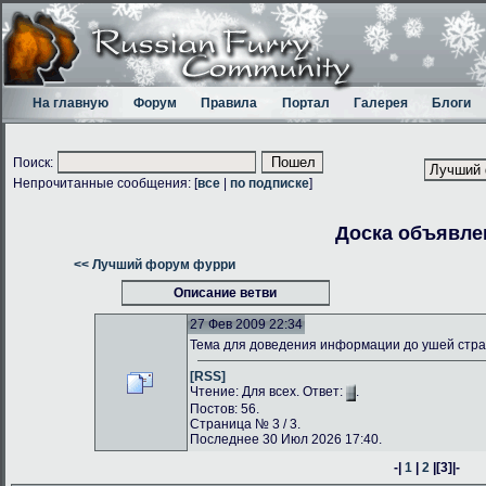
На главную
Форум
Правила
Портал
Галерея
Блоги
Поиск:
Непрочитанные сообщения: [
все
|
по подписке
]
Доска объявле
<< Лучший форум фурри
Описание ветви
27 Фев 2009 22:34
Тема для доведения информации до ушей стр
[RSS]
Чтение: Для всех. Ответ:
.
Постов: 56.
Страница № 3 / 3.
Последнее 30 Июл 2026 17:40.
-|
1
|
2
|
[3]
|-