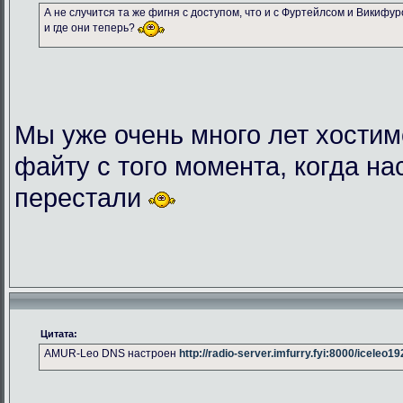
А не случится та же фигня с доступом, что и с Фуртейлсом и Викифу
и где они теперь?
Мы уже очень много лет хостим
файту с того момента, когда на
перестали
Цитата:
AMUR-Leo DNS настроен
http://radio-server.imfurry.fyi:8000/iceleo1