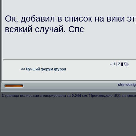
Ок, добавил в список на вики э
всякий случай. Спс
-|
1
|
2
|
[3]
|-
<< Лучший форум фурри
skin desig
Страница полностью сгенерирована за
0.044
сек. Произведено SQL запросо