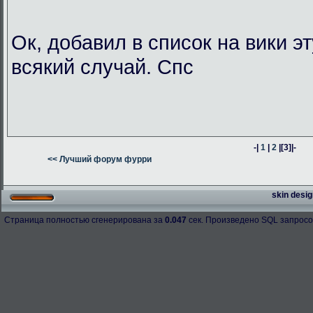
Ок, добавил в список на вики э
всякий случай. Спс
-|
1
|
2
|
[3]
|-
<< Лучший форум фурри
skin desig
Страница полностью сгенерирована за
0.047
сек. Произведено SQL запросо