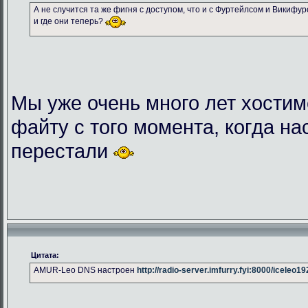
А не случится та же фигня с доступом, что и с Фуртейлсом и Викифу
и где они теперь?
Мы уже очень много лет хостим
файту с того момента, когда на
перестали
Цитата:
AMUR-Leo DNS настроен
http://radio-server.imfurry.fyi:8000/iceleo1