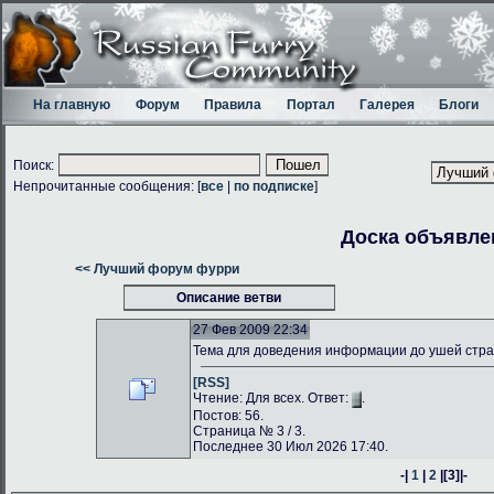
На главную
Форум
Правила
Портал
Галерея
Блоги
Поиск:
Непрочитанные сообщения: [
все
|
по подписке
]
Доска объявле
<< Лучший форум фурри
Описание ветви
27 Фев 2009 22:34
Тема для доведения информации до ушей стр
[RSS]
Чтение: Для всех. Ответ:
.
Постов: 56.
Страница № 3 / 3.
Последнее 30 Июл 2026 17:40.
-|
1
|
2
|
[3]
|-