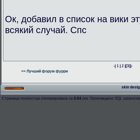
Ок, добавил в список на вики э
всякий случай. Спс
-|
1
|
2
|
[3]
|-
<< Лучший форум фурри
skin desig
Страница полностью сгенерирована за
0.04
сек. Произведено SQL запросов