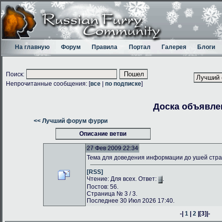
На главную
Форум
Правила
Портал
Галерея
Блоги
Поиск:
Непрочитанные сообщения: [
все
|
по подписке
]
Доска объявле
<< Лучший форум фурри
Описание ветви
27 Фев 2009 22:34
Тема для доведения информации до ушей стр
[RSS]
Чтение: Для всех. Ответ:
.
Постов: 56.
Страница № 3 / 3.
Последнее 30 Июл 2026 17:40.
-|
1
|
2
|
[3]
|-