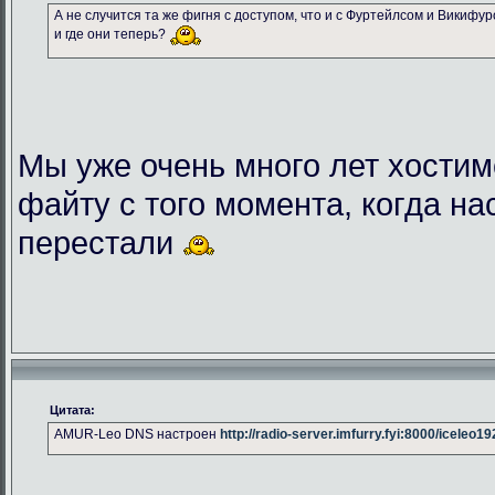
А не случится та же фигня с доступом, что и с Фуртейлсом и Викифу
и где они теперь?
Мы уже очень много лет хостим
файту с того момента, когда на
перестали
Цитата:
AMUR-Leo DNS настроен
http://radio-server.imfurry.fyi:8000/iceleo1