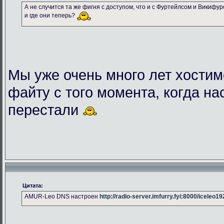
А не случится та же фигня с доступом, что и с Фуртейлсом и Викифу
и где они теперь?
Мы уже очень много лет хостим
файту с того момента, когда на
перестали
Цитата:
AMUR-Leo DNS настроен
http://radio-server.imfurry.fyi:8000/iceleo1