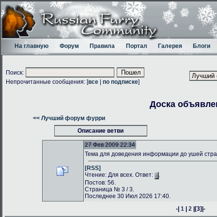
На главную
Форум
Правила
Портал
Галерея
Блоги
Поиск:
Непрочитанные сообщения: [
все
|
по подписке
]
Доска объявле
<< Лучший форум фурри
Описание ветви
27 Фев 2009 22:34
Тема для доведения информации до ушей стр
[RSS]
Чтение: Для всех. Ответ:
.
Постов: 56.
Страница № 3 / 3.
Последнее 30 Июл 2026 17:40.
-|
1
|
2
|
[3]
|-