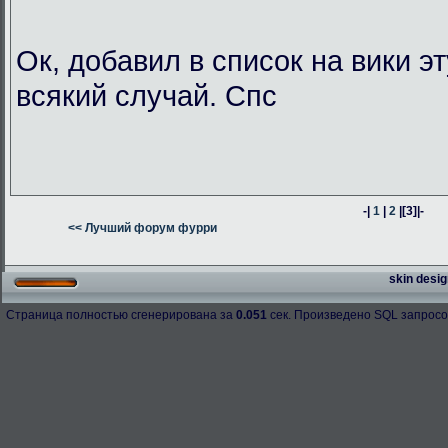
Ок, добавил в список на вики э
всякий случай. Спс
-|
1
|
2
|
[3]
|-
<< Лучший форум фурри
skin desig
Страница полностью сгенерирована за
0.051
сек. Произведено SQL запросо