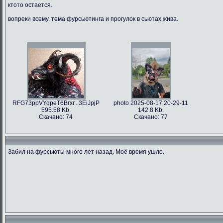
ктото остается.
вопреки всему, тема фурсьютинга и прогулок в сьютах жива.
RFG73ppVYqpeT6Brxr...3EiJpjP
photo 2025-08-17 20-29-11
595.58 Kb.
142.8 Kb.
Скачано: 74
Скачано: 77
Забил на фурсьюты много лет назад. Моё время ушло.