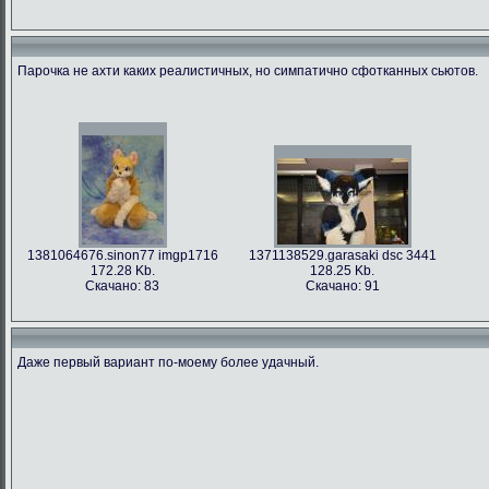
Парочка не ахти каких реалистичных, но симпатично сфотканных сьютов.
1381064676.sinon77 imgp1716
1371138529.garasaki dsc 3441
172.28 Kb.
128.25 Kb.
Скачано: 83
Скачано: 91
Даже первый вариант по-моему более удачный.