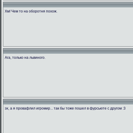
Хм! Чем то на оборотня похож.
Ага, только на львиного.
эх, а я провафлил игромир... так бы тоже пошел в фурсьюте с другом :3