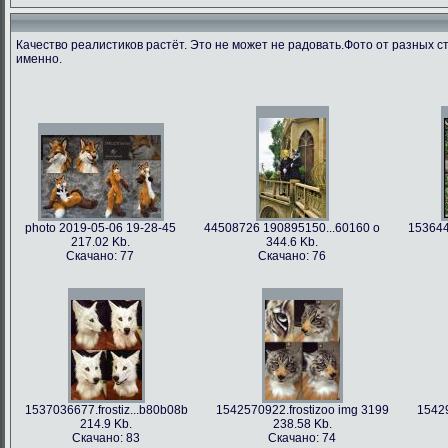
Качество реалистиков растёт. Это не может не радовать.Фото от разных с
именно.
photo 2019-05-06 19-28-45
44508726 190895150...60160 o
153644
217.02 Kb.
344.6 Kb.
Скачано: 77
Скачано: 76
1537036677.frostiz...b80b08b
1542570922.frostizoo img 3199
15429
214.9 Kb.
238.58 Kb.
Скачано: 83
Скачано: 74