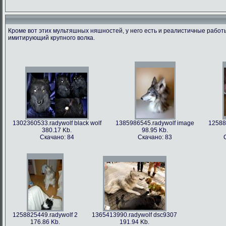
Кроме вот этих мультяшных няшностей, у него есть и реалистичные рабо
имитирующий крупного волка.
1366213712.radywolf image
1375506317.radywolf ao
1389817170.r
60.91 Kb.
492.86 Kb.
351
Скачано: 79
Скачано: 62
Скача
1302360533.radywolf black wolf
1385986545.radywolf image
12588
380.17 Kb.
98.95 Kb.
Скачано: 84
Скачано: 83
1393372244.radywolf eixin-20
1394357978.radywolf image
3836.44 Kb.
82.75 Kb.
Скачано: 70
Скачано: 70
1258825449.radywolf 2
1365413990.radywolf dsc9307
176.86 Kb.
191.94 Kb.