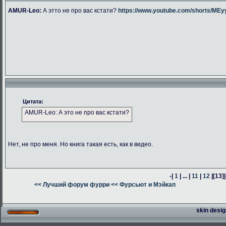
AMUR-Leo:
А этто не про вас кстати?
https://www.youtube.com/shorts/M
Цитата:
AMUR-Leo: А это не про вас кстати?
Нет, не про меня. Но книга такая есть, как в видео.
-|
1
| ... |
11
|
12
|
[13]
|
<< Лучший форум фурри
<< Фурсьют и Мэйкап
skin desig