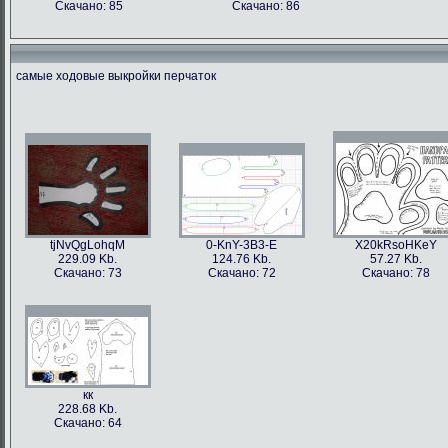
Скачано: 85
Скачано: 86
самые ходовые выкройки перчаток
tjNvQgLohqM
0-KnY-3B3-E
X20kRsoHKeY
229.09 Kb.
124.76 Kb.
57.27 Kb.
Скачано: 73
Скачано: 72
Скачано: 78
кк
228.68 Kb.
Скачано: 64