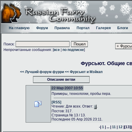
На главную
Форум
Правила
Портал
Галерея
Блоги
Поиск:
Непрочитанные сообщения: [
все
|
по подписке
]
Фурсьют. Общие с
<< Лучший форум фурри
<< Фурсьют и Мэйкап
Описание ветви
22 Мар 2007 10:55
Примеры, технологии, пробы пера.
[RSS]
Чтение: Для всех. Ответ:
.
Постов: 317.
Страница № 13 / 13.
Последнее 05 Апр 2026 23:11.
-|
1
| ... |
11
|
12
|
[13]
|