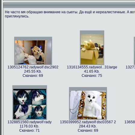
Не часто мя обращаю внимание на сьюты. Да ещё и нереалистичные. А во
приглянулись.
1305124762.radywolf dsc2902
1316134555.radywol...31large
13273
245.55 Kb.
41.65 Kb.
Скачано: 69
Скачано: 75
1328851560.radywolf rady
1350399952.radywolf dsc03567 2
13658
1176.03 Kb.
284.43 Kb.
Скачано: 71
Скачано: 69