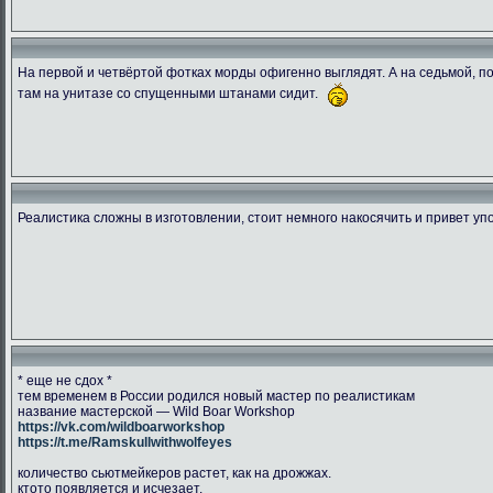
На первой и четвёртой фотках морды офигенно выглядят. А на седьмой, пок
там на унитазе со спущенными штанами сидит.
1538849995.ransu90 dsc 5448
CGLJHKVWwAAcY2r
DbtpeYvWA
266.47 Kb.
204.42 Kb.
134.03 
Скачано: 76
Скачано: 78
Скачано:
Реалистика сложны в изготовлении, стоит немного накосячить и привет уп
* еще не сдох *
тем временем в России родился новый мастер по реалистикам
название мастерской — Wild Boar Workshop
https://vk.com/wildboarworkshop
https://t.me/Ramskullwithwolfeyes
количество сьютмейкеров растет, как на дрожжах.
ктото появляется и исчезает.