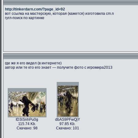
http://tinkerdarn.com/?page_id=92
вот ссылка на мастерскую, которая (кажется) изготовила cm.n
гугл-поиск по картинке
где же я его видел (в интернете)
автор или те кто его знает — получите фото с игромира2013
ID3iSnhPu0g
dbAS9PFwQjY
115.74 Kb.
97.85 Kb.
Скачано: 98
Скачано: 101