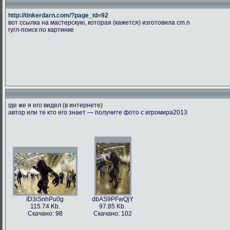
http://tinkerdarn.com/?page_id=92
вот ссылка на мастерскую, которая (кажется) изготовила cm.n
гугл-поиск по картинке
где же я его видел (в интернете)
автор или те кто его знает — получите фото с игромира2013
ID3iSnhPu0g
dbAS9PFwQjY
115.74 Kb.
97.85 Kb.
Скачано: 98
Скачано: 102