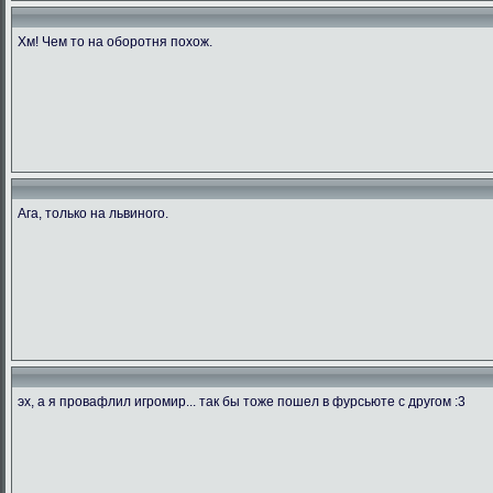
Хм! Чем то на оборотня похож.
Ага, только на львиного.
эх, а я провафлил игромир... так бы тоже пошел в фурсьюте с другом :3