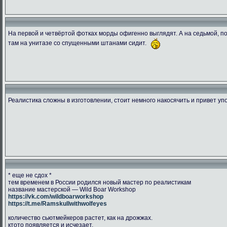
На первой и четвёртой фотках морды офигенно выглядят. А на седьмой, пок
там на унитазе со спущенными штанами сидит.
1538849995.ransu90 dsc 5448
CGLJHKVWwAAcY2r
DbtpeYvWA
266.47 Kb.
204.42 Kb.
134.03 
Скачано: 76
Скачано: 78
Скачано:
Реалистика сложны в изготовлении, стоит немного накосячить и привет уп
* еще не сдох *
тем временем в России родился новый мастер по реалистикам
название мастерской — Wild Boar Workshop
https://vk.com/wildboarworkshop
https://t.me/Ramskullwithwolfeyes
количество сьютмейкеров растет, как на дрожжах.
ктото появляется и исчезает.