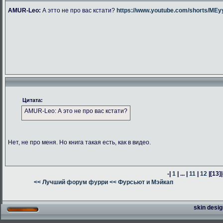
AMUR-Leo:
А этто не про вас кстати?
https://www.youtube.com/shorts/M
Цитата:
AMUR-Leo: А это не про вас кстати?
Нет, не про меня. Но книга такая есть, как в видео.
-|
1
| ... |
11
|
12
|
[13]
|
<< Лучший форум фурри
<< Фурсьют и Мэйкап
skin desig