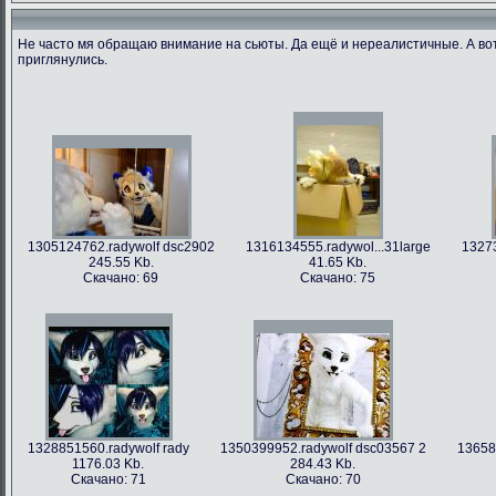
Не часто мя обращаю внимание на сьюты. Да ещё и нереалистичные. А во
приглянулись.
1305124762.radywolf dsc2902
1316134555.radywol...31large
13273
245.55 Kb.
41.65 Kb.
Скачано: 69
Скачано: 75
1328851560.radywolf rady
1350399952.radywolf dsc03567 2
13658
1176.03 Kb.
284.43 Kb.
Скачано: 71
Скачано: 70