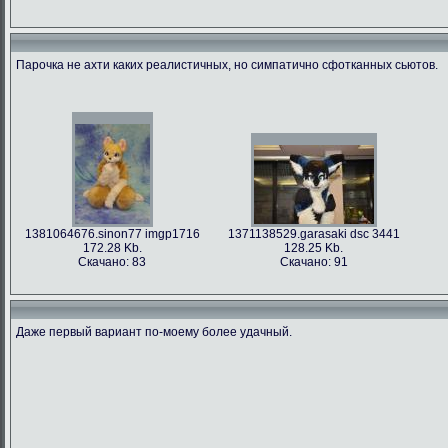
Парочка не ахти каких реалистичных, но симпатично сфотканных сьютов.
1381064676.sinon77 imgp1716
1371138529.garasaki dsc 3441
172.28 Kb.
128.25 Kb.
Скачано: 83
Скачано: 91
Даже первый вариант по-моему более удачный.