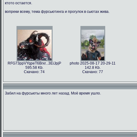
ктото остается.
вопреки всему, тема фурсьютинга и прогулок в сьютах жива.
RFG73ppVYqpeT6Brxr...3EiJpjP
photo 2025-08-17 20-29-11
595.58 Kb.
142.8 Kb.
Скачано: 74
Скачано: 77
Забил на фурсьюты много лет назад. Моё время ушло.