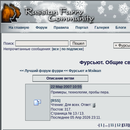
На главную
Форум
Правила
Портал
Галерея
Блоги
Поиск:
Непрочитанные сообщения: [
все
|
по подписке
]
Фурсьют. Общие с
<< Лучший форум фурри
<< Фурсьют и Мэйкап
Описание ветви
22 Мар 2007 10:55
Примеры, технологии, пробы пера.
[RSS]
Чтение: Для всех. Ответ:
.
Постов: 317.
Страница № 13 / 13.
Последнее 05 Апр 2026 23:11.
-|
1
| ... |
11
|
12
|
[13]
|