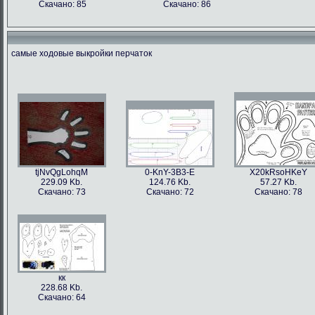
Скачано: 85
Скачано: 86
самые ходовые выкройки перчаток
tjNvQgLohqM
0-KnY-3B3-E
X20kRsoHKeY
229.09 Kb.
124.76 Kb.
57.27 Kb.
Скачано: 73
Скачано: 72
Скачано: 78
кк
228.68 Kb.
Скачано: 64