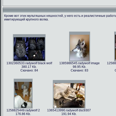
Кроме вот этих мультяшных няшностей, у него есть и реалистичные рабо
имитирующий крупного волка.
1366213712.radywolf image
1375506317.radywolf ao
1389817170.r
60.91 Kb.
492.86 Kb.
351
Скачано: 79
Скачано: 62
Скача
1302360533.radywolf black wolf
1385986545.radywolf image
12588
380.17 Kb.
98.95 Kb.
Скачано: 84
Скачано: 83
1393372244.radywolf eixin-20
1394357978.radywolf image
3836.44 Kb.
82.75 Kb.
Скачано: 70
Скачано: 70
1258825449.radywolf 2
1365413990.radywolf dsc9307
176.86 Kb.
191.94 Kb.