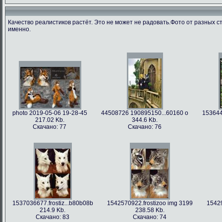
Качество реалистиков растёт. Это не может не радовать.Фото от разных с
именно.
photo 2019-05-06 19-28-45
44508726 190895150...60160 o
153644
217.02 Kb.
344.6 Kb.
Скачано: 77
Скачано: 76
1537036677.frostiz...b80b08b
1542570922.frostizoo img 3199
15429
214.9 Kb.
238.58 Kb.
Скачано: 83
Скачано: 74