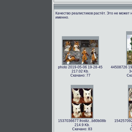
Качество реалистиков растёт. Это не может 
именно.
photo 2019-05-06 19-28-45
44508726 19
217.02 Kb.
3
Скачано: 77
Ск
1537036677.frostiz...b80b08b
1542570922
214.9 Kb.
Скачано: 83
С