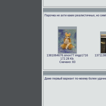
Парочка не ахти каких реалистичных, но си
1381064676.sinon77 imgp1716
1371138
172.28 Kb.
Скачано: 83
Даже первый вариант по-моему более удачн