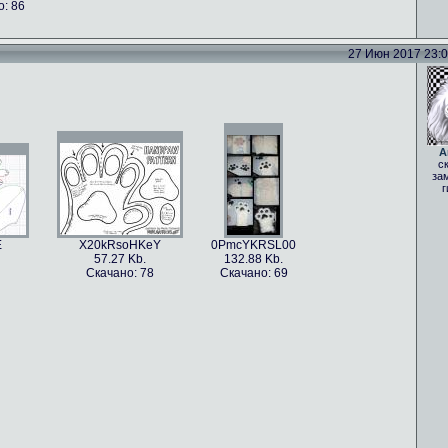
: 86
27 Июн 2017 23:06
A
с
за
г
E
X20kRsoHKeY
0PmcYKRSL00
57.27 Kb.
132.88 Kb.
Скачано: 78
Скачано: 69