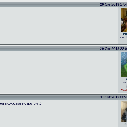
29 Окт 2013 17:40
Fu
Лис 
29 Окт 2013 22:01
бе
Мод
31 Окт 2013 00:47
ел в фурсьюте с другом :3
K