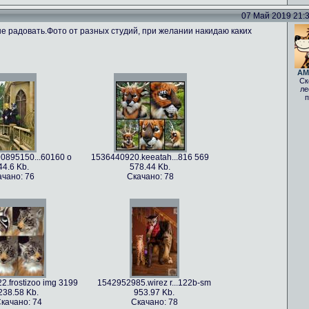
07 Май 2019 21:35
не радовать.Фото от разных студий, при желании накидаю каких
AM
Ск
ле
п
0895150...60160 o
1536440920.keeatah...816 569
44.6 Kb.
578.44 Kb.
ачано: 76
Скачано: 78
.frostizoo img 3199
1542952985.wirez r...122b-sm
238.58 Kb.
953.97 Kb.
качано: 74
Скачано: 78