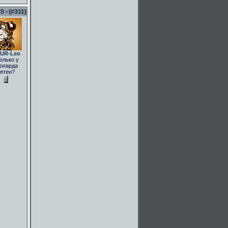
 - [
#311
]
UR-Leo
олько у
опарда
ятен?