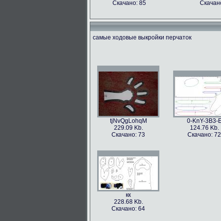
Скачано: 85
Скачано
самые ходовые выкройки перчаток
tjNvQgLohqM
0-KnY-3B3-
229.09 Kb.
124.76 Kb.
Скачано: 73
Скачано: 72
кк
228.68 Kb.
Скачано: 64