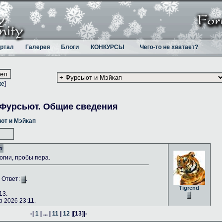
ртал
Галерея
Блоги
КОНКУРСЫ
Чего-то не хватает?
ке
]
Фурсьют. Общие сведения
ют и Мэйкап
5
гии, пробы пера.
. Ответ:
.
Tigrend
13.
 2026 23:11.
-|
1
| ... |
11
|
12
|
[13]
|-