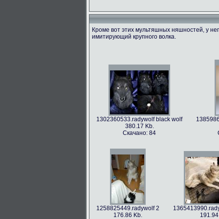
Кроме вот этих мультяшных няшностей, у не
имитирующий крупного волка.
1366213712.radywolf image
1375506317
60.91 Kb.
492.
Скачано: 79
Скача
1302360533.radywolf black wolf
1385986
380.17 Kb.
Скачано: 84
1393372244.radywolf eixin-20
139435797
3836.44 Kb.
Скачано: 70
Ск
1258825449.radywolf 2
1365413990.rady
176.86 Kb.
191.94