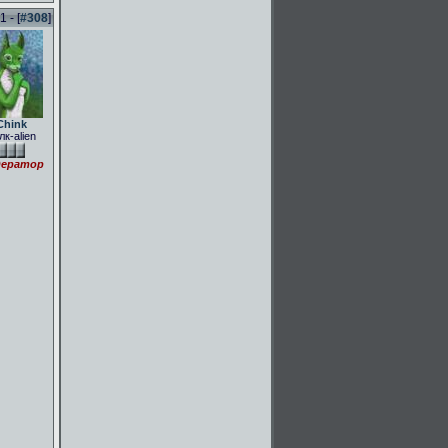
 - [
#308
]
Chink
лк-alien
ератор