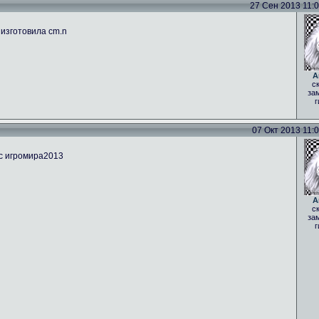
27 Сен 2013 11:05
 изготовила cm.n
A
с
за
г
07 Окт 2013 11:09
 с игромира2013
A
с
за
г