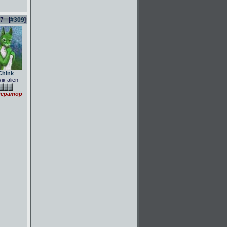
 - [
#309
]
Chink
лк-alien
ератор