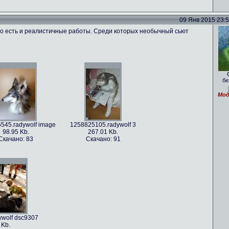
09 Янв 2015 23:57
го есть и реалистичные работы. Среди которых необычный сьют
.radywolf ao
1389817170.radywolf image
86 Kb.
351.3 Kb.
бе
но: 62
Скачано: 71
Мод
545.radywolf image
1258825105.radywolf 3
98.95 Kb.
267.01 Kb.
Скачано: 83
Скачано: 91
8.radywolf image
82.75 Kb.
ачано: 70
wolf dsc9307
 Kb.