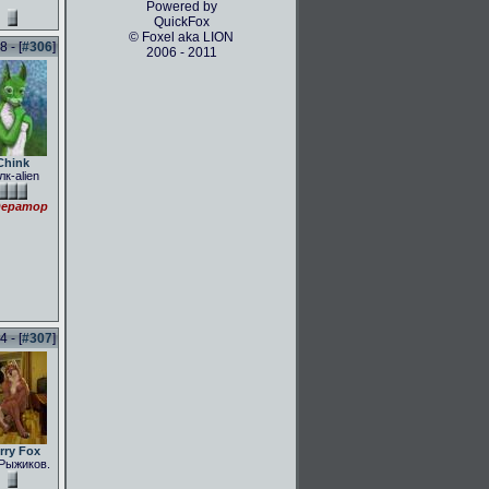
Powered by
QuickFox
© Foxel aka LION
 - [
#306
]
2006 - 2011
Chink
лк-alien
ератор
 - [
#307
]
rry Fox
Рыжиков.