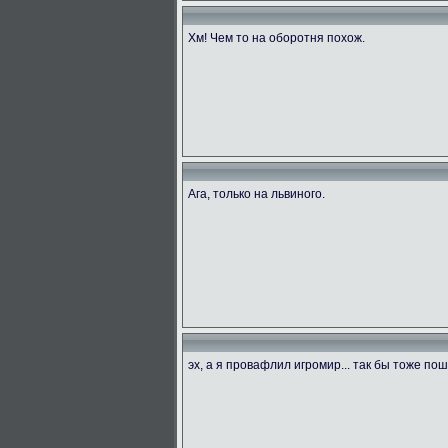
Хм! Чем то на оборотня похож.
Ага, только на львиного.
эх, а я провафлил игромир... так бы тоже пош