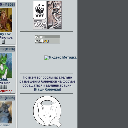
 - [
#303
]
rry Fox
Рыжиков.
 - [
#304
]
По всем вопросам касательно
Chink
размещения баннеров на форуме
лк-alien
обращаться к администрации.
[
Наши баннеры
]
ератор
 - [
#305
]
anawar