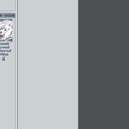
 - [
#310
]
rvin69
кучный
мкнутый
ибрид