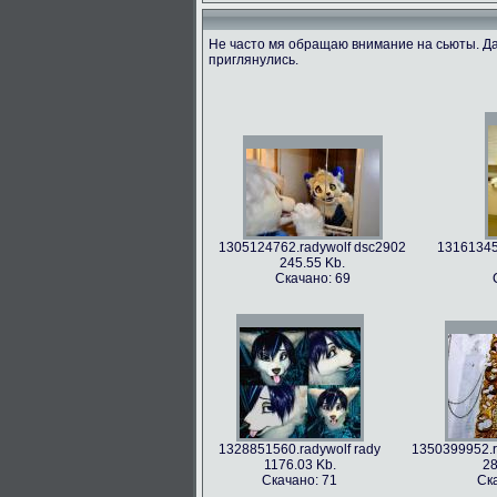
Не часто мя обращаю внимание на сьюты. Да
приглянулись.
1305124762.radywolf dsc2902
131613455
245.55 Kb.
Скачано: 69
1328851560.radywolf rady
1350399952.r
1176.03 Kb.
28
Скачано: 71
Ск