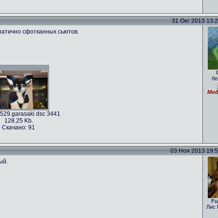
31 Окт 2013 13:28
мпатично сфотканных сьютов.
бе
Мод
529.garasaki dsc 3441
128.25 Kb.
Скачано: 91
03 Ноя 2013 19:54
ый.
Fu
Лис 