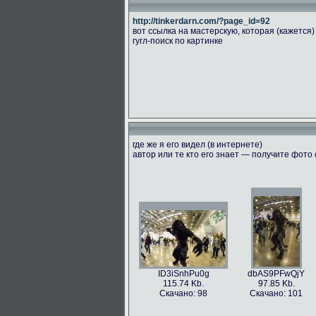
http://tinkerdarn.com/?page_id=92
вот ссылка на мастерскую, которая (кажется)
гугл-поиск по картинке
где же я его видел (в интернете)
автор или те кто его знает — получите фото
ID3iSnhPu0g
dbAS9PFwQjY
115.74 Kb.
97.85 Kb.
Скачано: 98
Скачано: 101