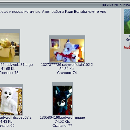
09 Янв 2015 23:41
 ещё и нереалистичные. А вот работы Рэди Вольфа чем-то мне
бе
Мод
5.radywol...31large
1327377736.radywolf eixin102 2
41.65 Kb.
54.84 Kb.
Скачано: 75
Скачано: 74
adywolf dsc03567 2
1365804198.radywolf image
4.43 Kb.
74.52 Kb.
ачано: 69
Скачано: 77