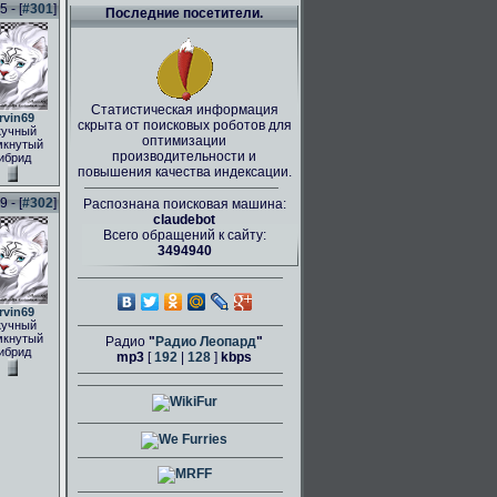
 - [
#301
]
Последние посетители.
Статистическая информация
rvin69
скрыта от поисковых роботов для
кучный
оптимизации
мкнутый
производительности и
ибрид
повышения качества индексации.
 - [
#302
]
Распознана поисковая машина:
claudebot
Всего обращений к сайту:
3494940
rvin69
кучный
мкнутый
Радио
"
Радио Леопард
"
ибрид
mp3
[
192
|
128
]
kbps