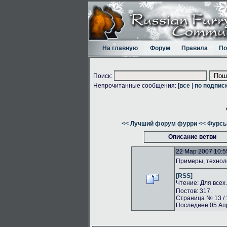
На главную
Форум
Правила
По
Поиск:
Непрочитанные сообщения: [
все
|
по подпис
<< Лучший форум фурри
<< Фурсь
Описание ветви
22 Мар 2007 10:5
Примеры, техноло
[RSS]
Чтение: Для всех
Постов: 317.
Страница № 13 / 
Последнее 05 Апр