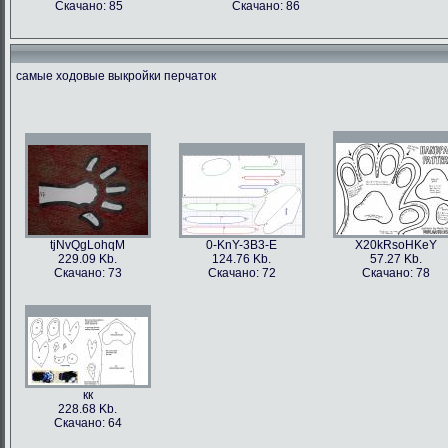
Скачано: 85
Скачано: 86
самые ходовые выкройки перчаток
tjNvQgLohqM
0-KnY-3B3-E
X20kRsoHKeY
229.09 Kb.
124.76 Kb.
57.27 Kb.
Скачано: 73
Скачано: 72
Скачано: 78
кк
228.68 Kb.
Скачано: 64