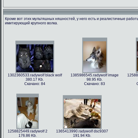
Кроме вот этих мультяшных няшностей, у него есть и реалистичные рабо
имитирующий крупного волка.
1366213712.radywolf image
1375506317.radywolf ao
1389817170.r
60.91 Kb.
492.86 Kb.
351
Скачано: 79
Скачано: 62
Скача
1302360533.radywolf black wolf
1385986545.radywolf image
12588
380.17 Kb.
98.95 Kb.
Скачано: 84
Скачано: 83
1393372244.radywolf eixin-20
1394357978.radywolf image
3836.44 Kb.
82.75 Kb.
Скачано: 70
Скачано: 70
1258825449.radywolf 2
1365413990.radywolf dsc9307
176.86 Kb.
191.94 Kb.