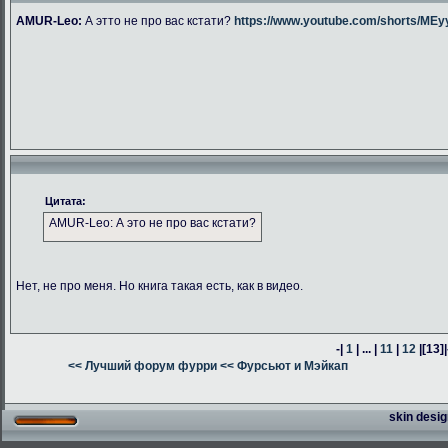
AMUR-Leo:
А этто не про вас кстати?
https://www.youtube.com/shorts/M
Цитата:
AMUR-Leo: А это не про вас кстати?
Нет, не про меня. Но книга такая есть, как в видео.
-|
1
| ... |
11
|
12
|
[13]
|
<< Лучший форум фурри
<< Фурсьют и Мэйкап
skin desig