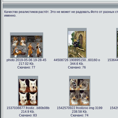
Качество реалистиков растёт. Это не может не радовать.Фото от разных с
именно.
photo 2019-05-06 19-28-45
44508726 190895150...60160 o
153644
217.02 Kb.
344.6 Kb.
Скачано: 77
Скачано: 76
1537036677.frostiz...b80b08b
1542570922.frostizoo img 3199
15429
214.9 Kb.
238.58 Kb.
Скачано: 83
Скачано: 74