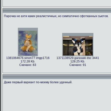
Парочка не ахти каких реалистичных, но симпатично сфотканных сьютов.
1381064676.sinon77 imgp1716
1371138529.garasaki dsc 3441
172.28 Kb.
128.25 Kb.
Скачано: 83
Скачано: 91
Даже первый вариант по-моему более удачный.