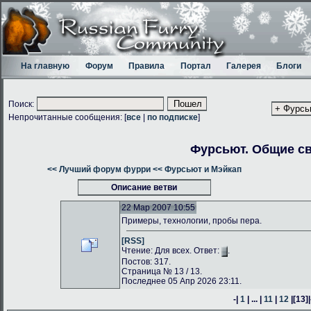
На главную
Форум
Правила
Портал
Галерея
Блоги
Поиск:
Непрочитанные сообщения: [
все
|
по подписке
]
Фурсьют. Общие с
<< Лучший форум фурри
<< Фурсьют и Мэйкап
Описание ветви
22 Мар 2007 10:55
Примеры, технологии, пробы пера.
[RSS]
Чтение: Для всех. Ответ:
.
Постов: 317.
Страница № 13 / 13.
Последнее 05 Апр 2026 23:11.
-|
1
| ... |
11
|
12
|
[13]
|