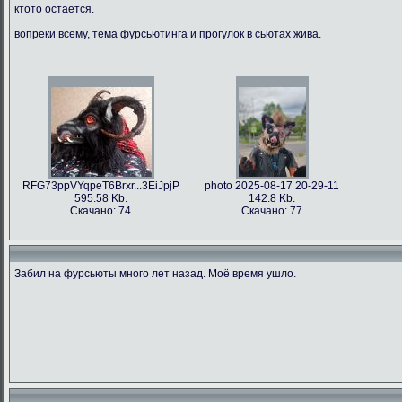
ктото остается.
вопреки всему, тема фурсьютинга и прогулок в сьютах жива.
RFG73ppVYqpeT6Brxr...3EiJpjP
photo 2025-08-17 20-29-11
595.58 Kb.
142.8 Kb.
Скачано: 74
Скачано: 77
Забил на фурсьюты много лет назад. Моё время ушло.