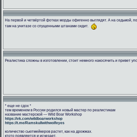
На первой и четвёртой фотках морды офигенно выглядят. А на седьмой, пок
там на унитазе со спущенными штанами сидит.
1538849995.ransu90 dsc 5448
CGLJHKVWwAAcY2r
DbtpeYvWA
266.47 Kb.
204.42 Kb.
134.03 
Скачано: 76
Скачано: 78
Скачано:
Реалистика сложны в изготовлении, стоит немного накосячить и привет уп
* еще не сдох *
тем временем в России родился новый мастер по реалистикам
название мастерской — Wild Boar Workshop
https://vk.com/wildboarworkshop
https://t.me/Ramskullwithwolfeyes
количество сьютмейкеров растет, как на дрожжах.
ктото появляется и исчезает.