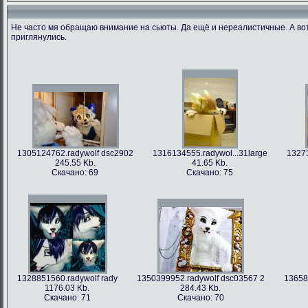
Не часто мя обращаю внимание на сьюты. Да ещё и нереалистичные. А во
приглянулись.
1305124762.radywolf dsc2902
1316134555.radywol...31large
13273
245.55 Kb.
41.65 Kb.
Скачано: 69
Скачано: 75
1328851560.radywolf rady
1350399952.radywolf dsc03567 2
13658
1176.03 Kb.
284.43 Kb.
Скачано: 71
Скачано: 70