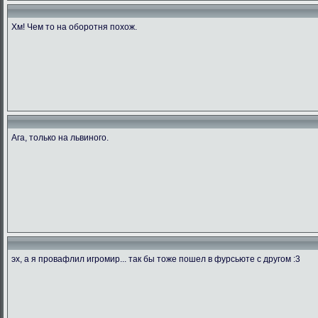
Хм! Чем то на оборотня похож.
Ага, только на львиного.
эх, а я провафлил игромир... так бы тоже пошел в фурсьюте с другом :3