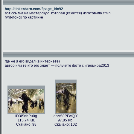
http://tinkerdarn.com/?page_id=92
вот ссылка на мастерскую, которая (кажется) изготовила cm.n
гугл-поиск по картинке
где же я его видел (в интернете)
автор или те кто его знает — получите фото с игромира2013
ID3iSnhPu0g
dbAS9PFwQjY
115.74 Kb.
97.85 Kb.
Скачано: 98
Скачано: 102