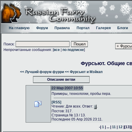
На главную
Форум
Правила
Портал
Галерея
Блоги
Поиск:
Непрочитанные сообщения: [
все
|
по подписке
]
Фурсьют. Общие с
<< Лучший форум фурри
<< Фурсьют и Мэйкап
Описание ветви
22 Мар 2007 10:55
Примеры, технологии, пробы пера.
[RSS]
Чтение: Для всех. Ответ:
.
Постов: 317.
Страница № 13 / 13.
Последнее 05 Апр 2026 23:11.
-|
1
| ... |
11
|
12
|
[13]
|