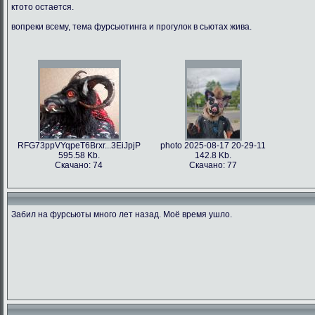
ктото остается.
вопреки всему, тема фурсьютинга и прогулок в сьютах жива.
RFG73ppVYqpeT6Brxr...3EiJpjP
photo 2025-08-17 20-29-11
595.58 Kb.
142.8 Kb.
Скачано: 74
Скачано: 77
Забил на фурсьюты много лет назад. Моё время ушло.