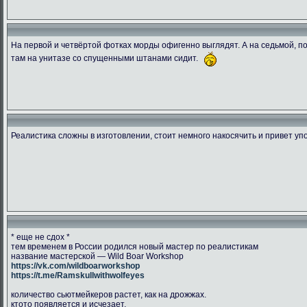
На первой и четвёртой фотках морды офигенно выглядят. А на седьмой, пок
там на унитазе со спущенными штанами сидит.
1538849995.ransu90 dsc 5448
CGLJHKVWwAAcY2r
DbtpeYvWA
266.47 Kb.
204.42 Kb.
134.03 
Скачано: 76
Скачано: 78
Скачано:
Реалистика сложны в изготовлении, стоит немного накосячить и привет уп
* еще не сдох *
тем временем в России родился новый мастер по реалистикам
название мастерской — Wild Boar Workshop
https://vk.com/wildboarworkshop
https://t.me/Ramskullwithwolfeyes
количество сьютмейкеров растет, как на дрожжах.
ктото появляется и исчезает.