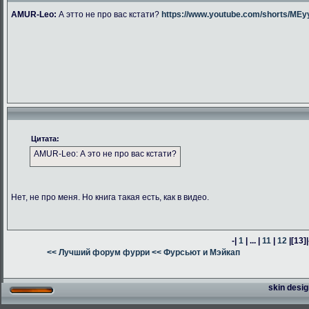
AMUR-Leo:
А этто не про вас кстати?
https://www.youtube.com/shorts/M
Цитата:
AMUR-Leo: А это не про вас кстати?
Нет, не про меня. Но книга такая есть, как в видео.
-|
1
| ... |
11
|
12
|
[13]
|
<< Лучший форум фурри
<< Фурсьют и Мэйкап
skin desig