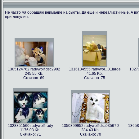
Не часто мя обращаю внимание на сьюты. Да ещё и нереалистичные. А во
приглянулись.
1305124762.radywolf dsc2902
1316134555.radywol...31large
13273
245.55 Kb.
41.65 Kb.
Скачано: 69
Скачано: 75
1328851560.radywolf rady
1350399952.radywolf dsc03567 2
13658
1176.03 Kb.
284.43 Kb.
Скачано: 71
Скачано: 70