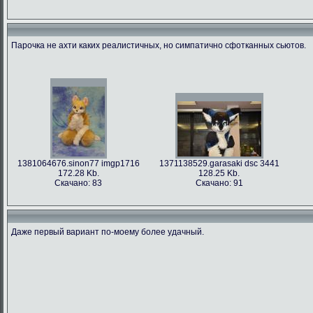
Парочка не ахти каких реалистичных, но симпатично сфотканных сьютов.
1381064676.sinon77 imgp1716
1371138529.garasaki dsc 3441
172.28 Kb.
128.25 Kb.
Скачано: 83
Скачано: 91
Даже первый вариант по-моему более удачный.