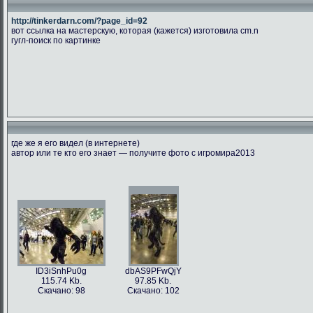
http://tinkerdarn.com/?page_id=92
вот ссылка на мастерскую, которая (кажется) изготовила cm.n
гугл-поиск по картинке
где же я его видел (в интернете)
автор или те кто его знает — получите фото с игромира2013
ID3iSnhPu0g
dbAS9PFwQjY
115.74 Kb.
97.85 Kb.
Скачано: 98
Скачано: 102