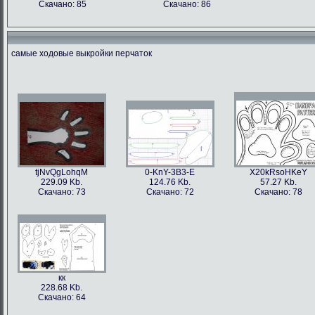
Скачано: 85
Скачано: 86
самые ходовые выкройки перчаток
tjNvQgLohqM
0-KnY-3B3-E
X20kRsoHKeY
229.09 Kb.
124.76 Kb.
57.27 Kb.
Скачано: 73
Скачано: 72
Скачано: 78
кк
228.68 Kb.
Скачано: 64