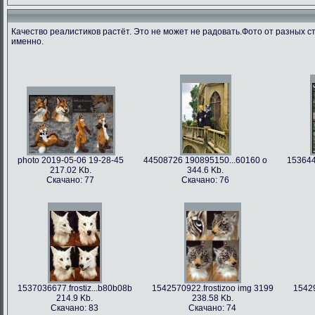
Качество реалистиков растёт. Это не может не радовать.Фото от разных с
именно.
photo 2019-05-06 19-28-45
44508726 190895150...60160 o
153644
217.02 Kb.
344.6 Kb.
Скачано: 77
Скачано: 76
1537036677.frostiz...b80b08b
1542570922.frostizoo img 3199
15429
214.9 Kb.
238.58 Kb.
Скачано: 83
Скачано: 74