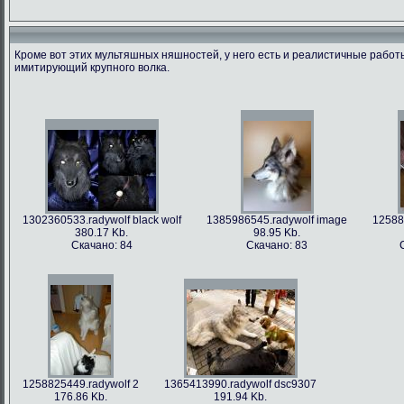
Кроме вот этих мультяшных няшностей, у него есть и реалистичные рабо
имитирующий крупного волка.
1366213712.radywolf image
1375506317.radywolf ao
1389817170.r
60.91 Kb.
492.86 Kb.
351
Скачано: 79
Скачано: 62
Скача
1302360533.radywolf black wolf
1385986545.radywolf image
12588
380.17 Kb.
98.95 Kb.
Скачано: 84
Скачано: 83
1393372244.radywolf eixin-20
1394357978.radywolf image
3836.44 Kb.
82.75 Kb.
Скачано: 70
Скачано: 70
1258825449.radywolf 2
1365413990.radywolf dsc9307
176.86 Kb.
191.94 Kb.