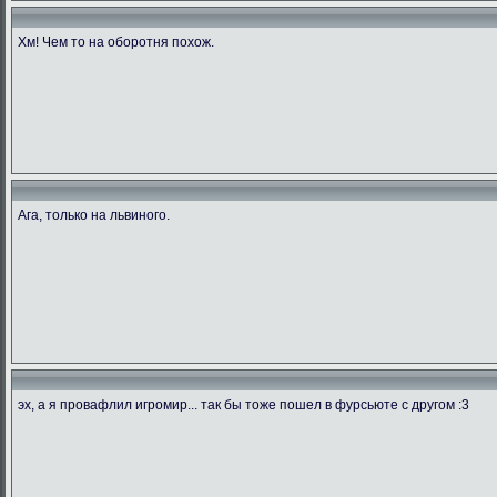
Хм! Чем то на оборотня похож.
Ага, только на львиного.
эх, а я провафлил игромир... так бы тоже пошел в фурсьюте с другом :3