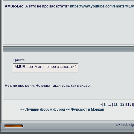
AMUR-Leo:
А этто не про вас кстати?
https://www.youtube.com/shorts/M
Цитата:
AMUR-Leo: А это не про вас кстати?
Нет, не про меня. Но книга такая есть, как в видео.
-|
1
| ... |
11
|
12
|
[13]
|
<< Лучший форум фурри
<< Фурсьют и Мэйкап
skin desig