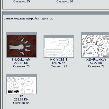
Скачано: 85
Скачано: 86
самые ходовые выкройки перчаток
tjNvQgLohqM
0-KnY-3B3-E
X20kRsoHKeY
229.09 Kb.
124.76 Kb.
57.27 Kb.
Скачано: 73
Скачано: 72
Скачано: 78
кк
228.68 Kb.
Скачано: 64