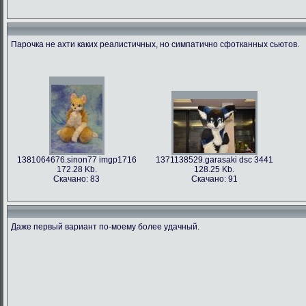
Парочка не ахти каких реалистичных, но симпатично сфотканных сьютов.
1381064676.sinon77 imgp1716
1371138529.garasaki dsc 3441
172.28 Kb.
128.25 Kb.
Скачано: 83
Скачано: 91
Даже первый вариант по-моему более удачный.