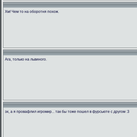
Хм! Чем то на оборотня похож.
Ага, только на львиного.
эх, а я провафлил игромир... так бы тоже пошел в фурсьюте с другом :3