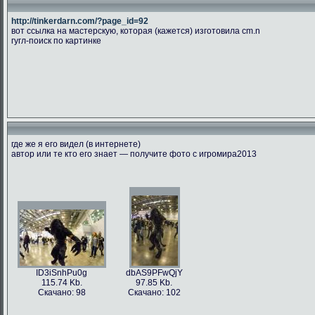
http://tinkerdarn.com/?page_id=92
вот ссылка на мастерскую, которая (кажется) изготовила cm.n
гугл-поиск по картинке
где же я его видел (в интернете)
автор или те кто его знает — получите фото с игромира2013
ID3iSnhPu0g
dbAS9PFwQjY
115.74 Kb.
97.85 Kb.
Скачано: 98
Скачано: 102