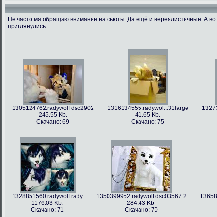
Не часто мя обращаю внимание на сьюты. Да ещё и нереалистичные. А во
приглянулись.
1305124762.radywolf dsc2902
1316134555.radywol...31large
13273
245.55 Kb.
41.65 Kb.
Скачано: 69
Скачано: 75
1328851560.radywolf rady
1350399952.radywolf dsc03567 2
13658
1176.03 Kb.
284.43 Kb.
Скачано: 71
Скачано: 70