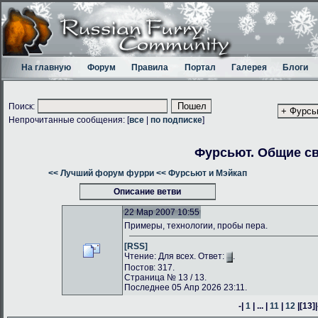
На главную
Форум
Правила
Портал
Галерея
Блоги
Поиск:
Непрочитанные сообщения: [
все
|
по подписке
]
Фурсьют. Общие с
<< Лучший форум фурри
<< Фурсьют и Мэйкап
Описание ветви
22 Мар 2007 10:55
Примеры, технологии, пробы пера.
[RSS]
Чтение: Для всех. Ответ:
.
Постов: 317.
Страница № 13 / 13.
Последнее 05 Апр 2026 23:11.
-|
1
| ... |
11
|
12
|
[13]
|