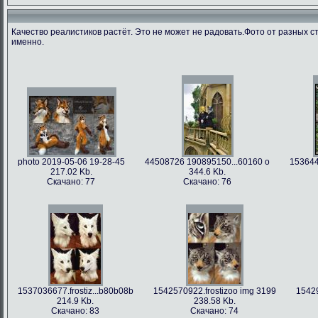
Качество реалистиков растёт. Это не может не радовать.Фото от разных с
именно.
photo 2019-05-06 19-28-45
44508726 190895150...60160 o
153644
217.02 Kb.
344.6 Kb.
Скачано: 77
Скачано: 76
1537036677.frostiz...b80b08b
1542570922.frostizoo img 3199
15429
214.9 Kb.
238.58 Kb.
Скачано: 83
Скачано: 74