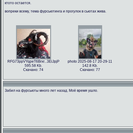
ктото остается.
вопреки всему, тема фурсьютинга и прогулок в сьютах жива.
RFG73ppVYqpeT6Brxr...3EiJpjP
photo 2025-08-17 20-29-11
595.58 Kb.
142.8 Kb.
Скачано: 74
Скачано: 77
Забил на фурсьюты много лет назад. Моё время ушло.