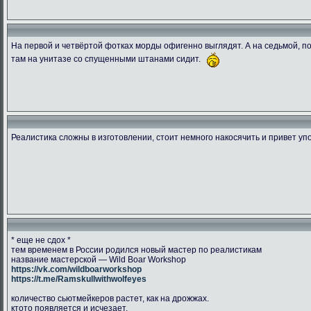
На первой и четвёртой фотках морды офигенно выглядят. А на седьмой, пок
там на унитазе со спущенными штанами сидит.
1538849995.ransu90 dsc 5448
CGLJHKVWwAAcY2r
DbtpeYvWA
266.47 Kb.
204.42 Kb.
134.03 
Скачано: 76
Скачано: 78
Скачано:
Реалистика сложны в изготовлении, стоит немного накосячить и привет уп
* еще не сдох *
тем временем в России родился новый мастер по реалистикам
название мастерской — Wild Boar Workshop
https://vk.com/wildboarworkshop
https://t.me/Ramskullwithwolfeyes
количество сьютмейкеров растет, как на дрожжах.
ктото появляется и исчезает.