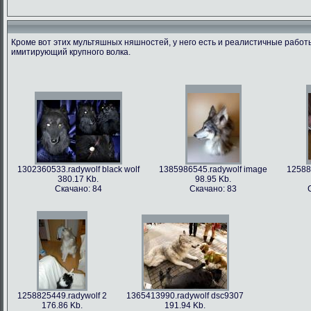
Кроме вот этих мультяшных няшностей, у него есть и реалистичные рабо
имитирующий крупного волка.
1366213712.radywolf image
1375506317.radywolf ao
1389817170.r
60.91 Kb.
492.86 Kb.
351
Скачано: 79
Скачано: 62
Скача
1302360533.radywolf black wolf
1385986545.radywolf image
12588
380.17 Kb.
98.95 Kb.
Скачано: 84
Скачано: 83
1393372244.radywolf eixin-20
1394357978.radywolf image
3836.44 Kb.
82.75 Kb.
Скачано: 70
Скачано: 70
1258825449.radywolf 2
1365413990.radywolf dsc9307
176.86 Kb.
191.94 Kb.