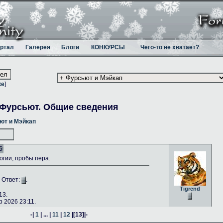
ртал
Галерея
Блоги
КОНКУРСЫ
Чего-то не хватает?
ке
]
Фурсьют. Общие сведения
ют и Мэйкап
5
гии, пробы пера.
. Ответ:
.
Tigrend
13.
 2026 23:11.
-|
1
| ... |
11
|
12
|
[13]
|-