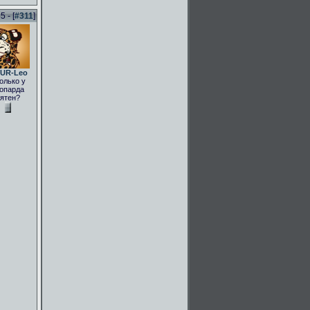
 - [
#311
]
UR-Leo
олько у
опарда
ятен?