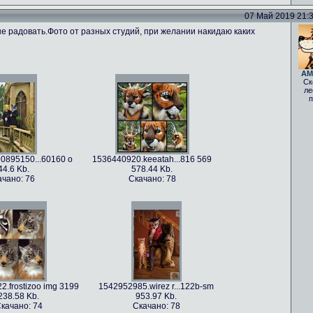
07 Май 2019 21:35
не радовать.Фото от разных студий, при желании накидаю каких
AM
Ск
ле
п
0895150...60160 o
1536440920.keeatah...816 569
44.6 Kb.
578.44 Kb.
ачано: 76
Скачано: 78
.frostizoo img 3199
1542952985.wirez r...122b-sm
238.58 Kb.
953.97 Kb.
качано: 74
Скачано: 78