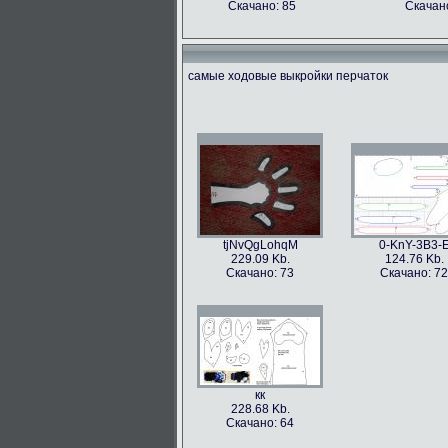
Скачано: 85
Скачано
самые ходовые выкройки перчаток
tjNvQgLohqM
0-KnY-3B3-
229.09 Kb.
124.76 Kb.
Скачано: 73
Скачано: 72
кк
228.68 Kb.
Скачано: 64