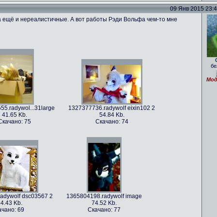
09 Янв 2015 23:41
 ещё и нереалистичные. А вот работы Рэди Вольфа чем-то мне
бе
Мод
5.radywol...31large
1327377736.radywolf eixin102 2
41.65 Kb.
54.84 Kb.
Скачано: 75
Скачано: 74
adywolf dsc03567 2
1365804198.radywolf image
4.43 Kb.
74.52 Kb.
ачано: 69
Скачано: 77