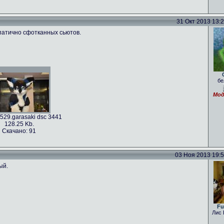
31 Окт 2013 13:28
мпатично сфотканных сьютов.
бе
Мод
529.garasaki dsc 3441
128.25 Kb.
Скачано: 91
03 Ноя 2013 19:54
ый.
Fu
Лис 