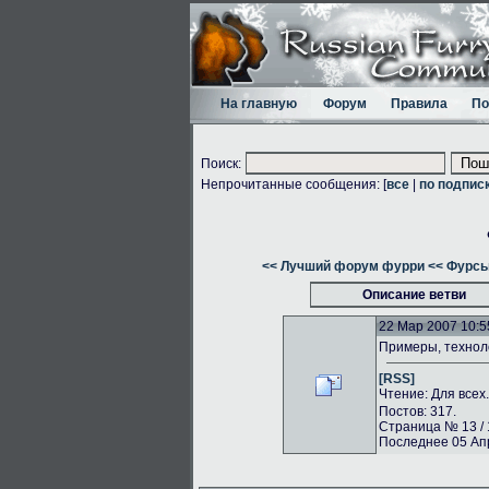
На главную
Форум
Правила
По
Поиск:
Непрочитанные сообщения: [
все
|
по подпис
<< Лучший форум фурри
<< Фурсь
Описание ветви
22 Мар 2007 10:5
Примеры, техноло
[RSS]
Чтение: Для всех
Постов: 317.
Страница № 13 / 
Последнее 05 Апр