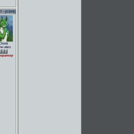
 - [
#309
]
Chink
лк-alien
ератор