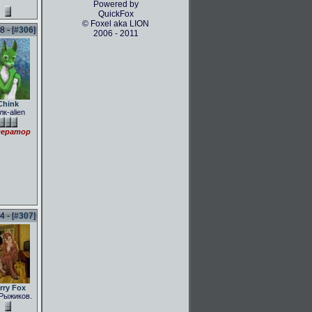
Powered by
QuickFox
© Foxel aka LION
 - [
#306
]
2006 - 2011
Chink
лк-alien
ератор
 - [
#307
]
rry Fox
Рыжиков.