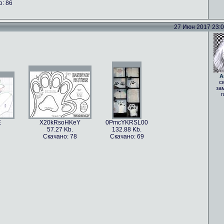
: 86
27 Июн 2017 23:06
A
с
за
г
E
X20kRsoHKeY
0PmcYKRSL00
57.27 Kb.
132.88 Kb.
Скачано: 78
Скачано: 69