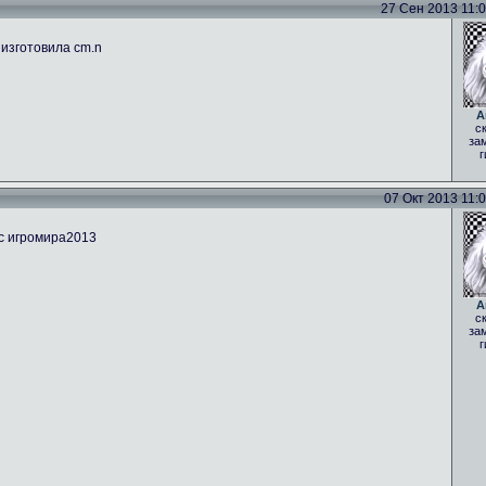
27 Сен 2013 11:05
 изготовила cm.n
A
с
за
г
07 Окт 2013 11:09
 с игромира2013
A
с
за
г