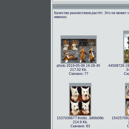
Качество реалистиков растёт. Это не может 
именно.
photo 2019-05-06 19-28-45
44508726 19
217.02 Kb.
3
Скачано: 77
Ск
1537036677.frostiz...b80b08b
1542570922
214.9 Kb.
Скачано: 83
С