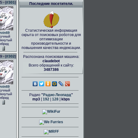
 - [
#301
]
Последние посетители.
Статистическая информация
rvin69
скрыта от поисковых роботов для
кучный
оптимизации
мкнутый
производительности и
ибрид
повышения качества индексации.
 - [
#302
]
Распознана поисковая машина:
claudebot
Всего обращений к сайту:
3487386
rvin69
кучный
мкнутый
Радио
"
Радио Леопард
"
ибрид
mp3
[
192
|
128
]
kbps