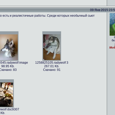
09 Янв 2015 23:57
го есть и реалистичные работы. Среди которых необычный сьют
.radywolf ao
1389817170.radywolf image
86 Kb.
351.3 Kb.
бе
но: 62
Скачано: 71
Мод
545.radywolf image
1258825105.radywolf 3
98.95 Kb.
267.01 Kb.
Скачано: 83
Скачано: 91
8.radywolf image
82.75 Kb.
ачано: 70
wolf dsc9307
 Kb.