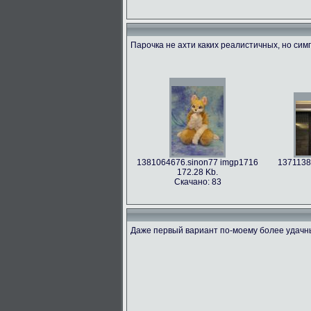
Парочка не ахти каких реалистичных, но си
1381064676.sinon77 imgp1716
1371138
172.28 Kb.
Скачано: 83
Даже первый вариант по-моему более удачн