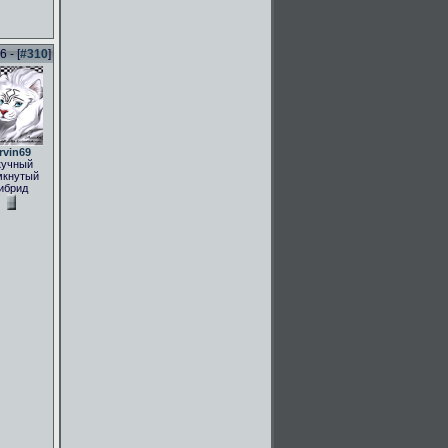
 - [
#310
]
rvin69
кучный
мкнутый
ибрид