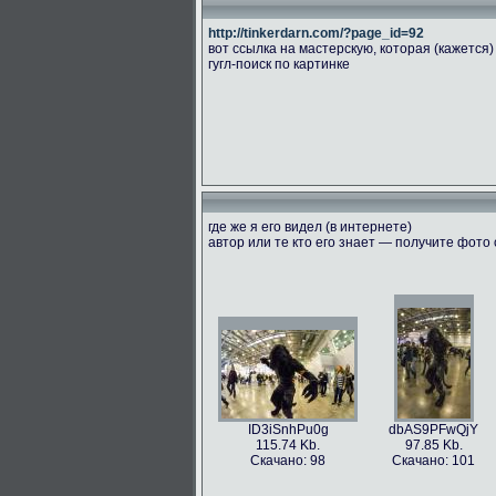
http://tinkerdarn.com/?page_id=92
вот ссылка на мастерскую, которая (кажется)
гугл-поиск по картинке
где же я его видел (в интернете)
автор или те кто его знает — получите фото
ID3iSnhPu0g
dbAS9PFwQjY
115.74 Kb.
97.85 Kb.
Скачано: 98
Скачано: 101