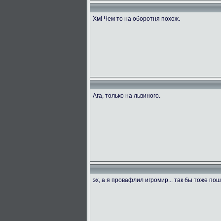
Хм! Чем то на оборотня похож.
Ага, только на львиного.
эх, а я провафлил игромир... так бы тоже пош