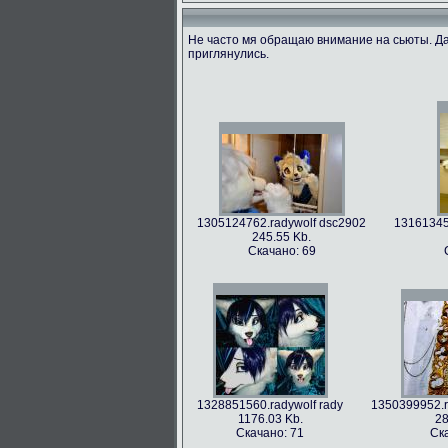
Не часто мя обращаю внимание на сьюты. Да
приглянулись.
1305124762.radywolf dsc2902
131613455
245.55 Kb.
Скачано: 69
1328851560.radywolf rady
1350399952.r
1176.03 Kb.
28
Скачано: 71
Ск