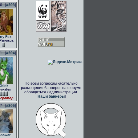
 - [
#303
]
rry Fox
Рыжиков.
 - [
#304
]
По всем вопросам касательно
Chink
размещения баннеров на форуме
лк-alien
обращаться к администрации.
[
Наши баннеры
]
ератор
 - [
#305
]
anawar