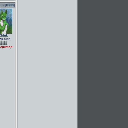
 - [
#308
]
Chink
лк-alien
ератор