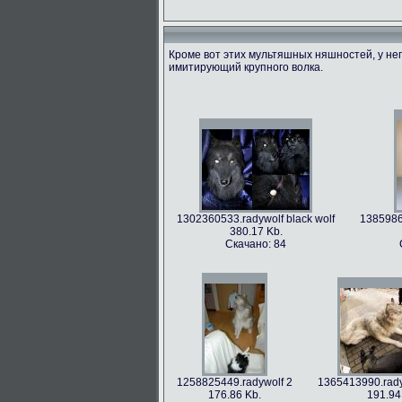
Кроме вот этих мультяшных няшностей, у не
имитирующий крупного волка.
1366213712.radywolf image
1375506317
60.91 Kb.
492.
Скачано: 79
Скача
1302360533.radywolf black wolf
1385986
380.17 Kb.
Скачано: 84
1393372244.radywolf eixin-20
139435797
3836.44 Kb.
Скачано: 70
Ск
1258825449.radywolf 2
1365413990.rady
176.86 Kb.
191.94