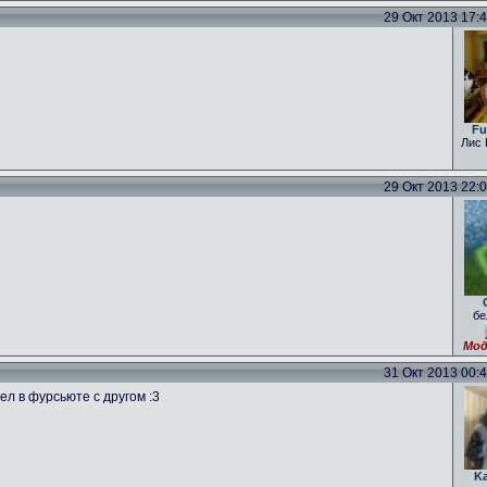
29 Окт 2013 17:40
Fu
Лис 
29 Окт 2013 22:01
бе
Мод
31 Окт 2013 00:47
ел в фурсьюте с другом :3
K