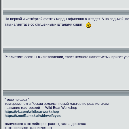
На первой и четвёртой фотках морды офигенно выглядят. А на седьмой, пок
там на унитазе со спущенными штанами сидит.
1538849995.ransu90 dsc 5448
CGLJHKVWwAAcY2r
DbtpeYvWA
266.47 Kb.
204.42 Kb.
134.03 
Скачано: 76
Скачано: 78
Скачано:
Реалистика сложны в изготовлении, стоит немного накосячить и привет уп
* еще не сдох *
тем временем в России родился новый мастер по реалистикам
название мастерской — Wild Boar Workshop
https://vk.com/wildboarworkshop
https://t.me/Ramskullwithwolfeyes
количество сьютмейкеров растет, как на дрожжах.
ктото появляется и исчезает.