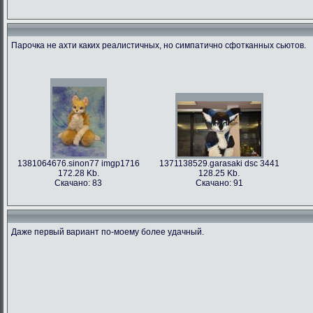
Парочка не ахти каких реалистичных, но симпатично сфотканных сьютов.
1381064676.sinon77 imgp1716
1371138529.garasaki dsc 3441
172.28 Kb.
128.25 Kb.
Скачано: 83
Скачано: 91
Даже первый вариант по-моему более удачный.