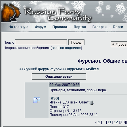
На главную
Форум
Правила
Портал
Галерея
Блоги
Поиск:
Непрочитанные сообщения: [
все
|
по подписке
]
Фурсьют. Общие с
<< Лучший форум фурри
<< Фурсьют и Мэйкап
Описание ветви
22 Мар 2007 10:55
Примеры, технологии, пробы пера.
[RSS]
Чтение: Для всех. Ответ:
.
Постов: 317.
Страница № 13 / 13.
Последнее 05 Апр 2026 23:11.
-|
1
| ... |
11
|
12
|
[13]
|