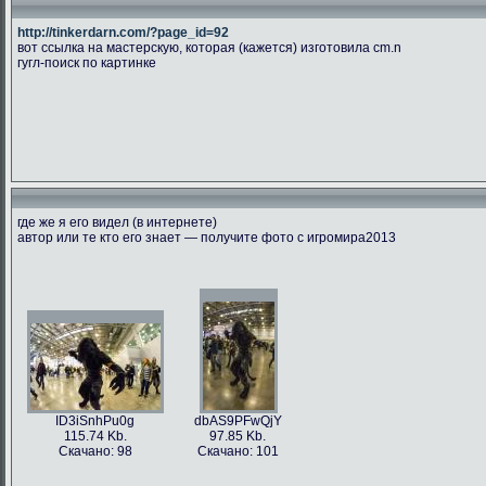
http://tinkerdarn.com/?page_id=92
вот ссылка на мастерскую, которая (кажется) изготовила cm.n
гугл-поиск по картинке
где же я его видел (в интернете)
автор или те кто его знает — получите фото с игромира2013
ID3iSnhPu0g
dbAS9PFwQjY
115.74 Kb.
97.85 Kb.
Скачано: 98
Скачано: 101