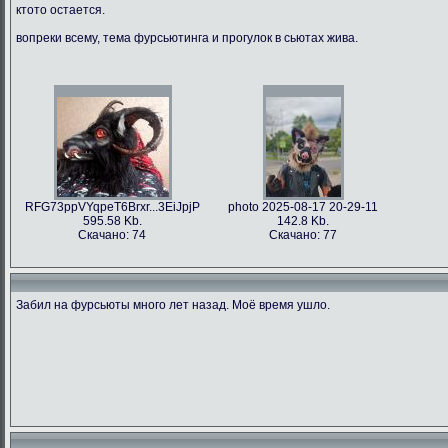
ктото остается.
вопреки всему, тема фурсьютинга и прогулок в сьютах жива.
RFG73ppVYqpeT6Brxr...3EiJpjP
photo 2025-08-17 20-29-11
595.58 Kb.
142.8 Kb.
Скачано: 74
Скачано: 77
Забил на фурсьюты много лет назад. Моё время ушло.