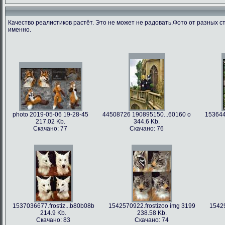
Качество реалистиков растёт. Это не может не радовать.Фото от разных с
именно.
photo 2019-05-06 19-28-45
44508726 190895150...60160 o
153644
217.02 Kb.
344.6 Kb.
Скачано: 77
Скачано: 76
1537036677.frostiz...b80b08b
1542570922.frostizoo img 3199
15429
214.9 Kb.
238.58 Kb.
Скачано: 83
Скачано: 74