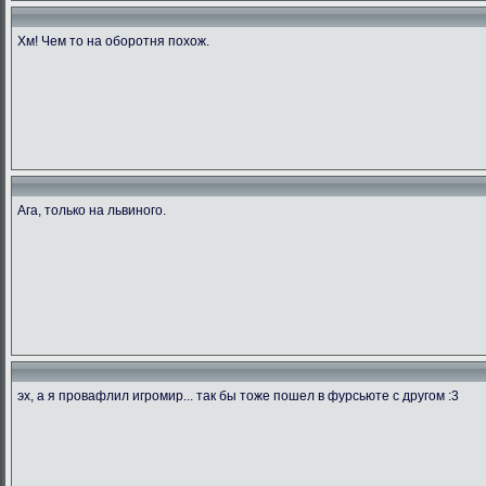
Хм! Чем то на оборотня похож.
Ага, только на львиного.
эх, а я провафлил игромир... так бы тоже пошел в фурсьюте с другом :3