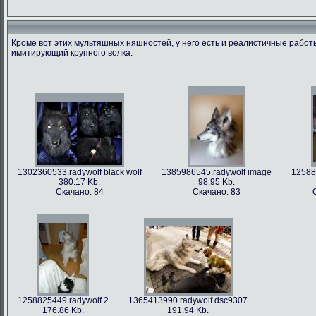
Кроме вот этих мультяшных няшностей, у него есть и реалистичные рабо
имитирующий крупного волка.
1366213712.radywolf image
1375506317.radywolf ao
1389817170.r
60.91 Kb.
492.86 Kb.
351
Скачано: 79
Скачано: 62
Скача
1302360533.radywolf black wolf
1385986545.radywolf image
12588
380.17 Kb.
98.95 Kb.
Скачано: 84
Скачано: 83
1393372244.radywolf eixin-20
1394357978.radywolf image
3836.44 Kb.
82.75 Kb.
Скачано: 70
Скачано: 70
1258825449.radywolf 2
1365413990.radywolf dsc9307
176.86 Kb.
191.94 Kb.