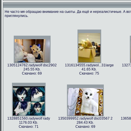
Не часто мя обращаю внимание на сьюты. Да ещё и нереалистичные. А во
приглянулись.
1305124762.radywolf dsc2902
1316134555.radywol...31large
13273
245.55 Kb.
41.65 Kb.
Скачано: 69
Скачано: 75
1328851560.radywolf rady
1350399952.radywolf dsc03567 2
13658
1176.03 Kb.
284.43 Kb.
Скачано: 71
Скачано: 69