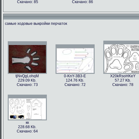
Скачано: 85
Скачано: 86
самые ходовые выкройки перчаток
tjNvQgLohqM
0-KnY-3B3-E
X20kRsoHKeY
229.09 Kb.
124.76 Kb.
57.27 Kb.
Скачано: 73
Скачано: 72
Скачано: 78
кк
228.68 Kb.
Скачано: 64