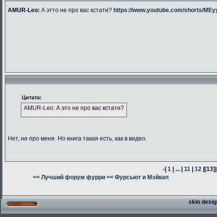
AMUR-Leo:
А этто не про вас кстати?
https://www.youtube.com/shorts/M
Цитата:
AMUR-Leo: А это не про вас кстати?
Нет, не про меня. Но книга такая есть, как в видео.
-|
1
| ... |
11
|
12
|
[13]
|
<< Лучший форум фурри
<< Фурсьют и Мэйкап
skin desig