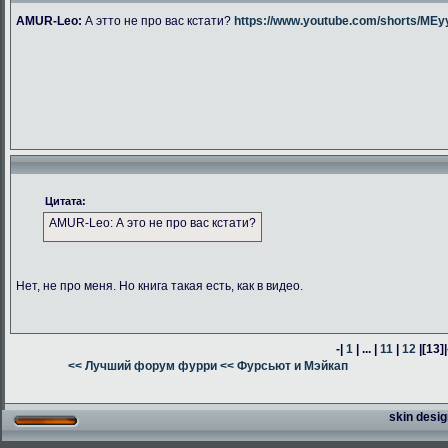
AMUR-Leo:
А этто не про вас кстати?
https://www.youtube.com/shorts/M
Цитата:
AMUR-Leo: А это не про вас кстати?
Нет, не про меня. Но книга такая есть, как в видео.
-|
1
| ... |
11
|
12
|
[13]
|
<< Лучший форум фурри
<< Фурсьют и Мэйкап
skin desig