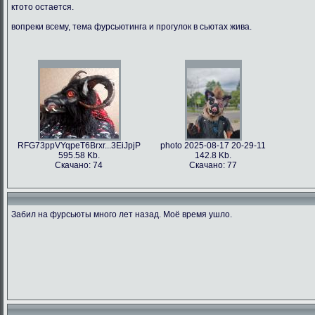
ктото остается.
вопреки всему, тема фурсьютинга и прогулок в сьютах жива.
RFG73ppVYqpeT6Brxr...3EiJpjP
photo 2025-08-17 20-29-11
595.58 Kb.
142.8 Kb.
Скачано: 74
Скачано: 77
Забил на фурсьюты много лет назад. Моё время ушло.