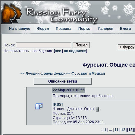
На главную
Форум
Правила
Портал
Галерея
Блоги
Поиск:
Непрочитанные сообщения: [
все
|
по подписке
]
Фурсьют. Общие с
<< Лучший форум фурри
<< Фурсьют и Мэйкап
Описание ветви
22 Мар 2007 10:55
Примеры, технологии, пробы пера.
[RSS]
Чтение: Для всех. Ответ:
.
Постов: 317.
Страница № 13 / 13.
Последнее 05 Апр 2026 23:11.
-|
1
| ... |
11
|
12
|
[13]
|