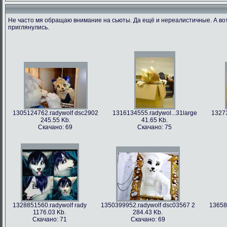
Не часто мя обращаю внимание на сьюты. Да ещё и нереалистичные. А во
приглянулись.
1305124762.radywolf dsc2902
1316134555.radywol...31large
13273
245.55 Kb.
41.65 Kb.
Скачано: 69
Скачано: 75
1328851560.radywolf rady
1350399952.radywolf dsc03567 2
13658
1176.03 Kb.
284.43 Kb.
Скачано: 71
Скачано: 69