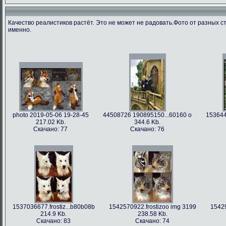
Качество реалистиков растёт. Это не может не радовать.Фото от разных с
именно.
photo 2019-05-06 19-28-45
44508726 190895150...60160 o
153644
217.02 Kb.
344.6 Kb.
Скачано: 77
Скачано: 76
1537036677.frostiz...b80b08b
1542570922.frostizoo img 3199
15429
214.9 Kb.
238.58 Kb.
Скачано: 83
Скачано: 74