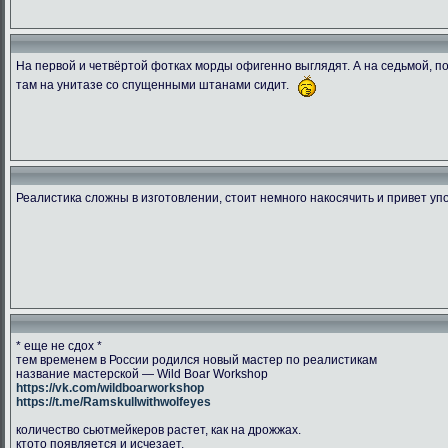
На первой и четвёртой фотках морды офигенно выглядят. А на седьмой, пок
там на унитазе со спущенными штанами сидит.
1538849995.ransu90 dsc 5448
CGLJHKVWwAAcY2r
DbtpeYvWA
266.47 Kb.
204.42 Kb.
134.03 
Скачано: 76
Скачано: 78
Скачано:
Реалистика сложны в изготовлении, стоит немного накосячить и привет уп
* еще не сдох *
тем временем в России родился новый мастер по реалистикам
название мастерской — Wild Boar Workshop
https://vk.com/wildboarworkshop
https://t.me/Ramskullwithwolfeyes
количество сьютмейкеров растет, как на дрожжах.
ктото появляется и исчезает.