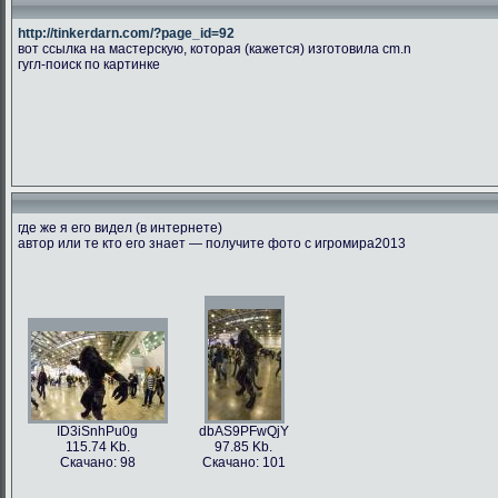
http://tinkerdarn.com/?page_id=92
вот ссылка на мастерскую, которая (кажется) изготовила cm.n
гугл-поиск по картинке
где же я его видел (в интернете)
автор или те кто его знает — получите фото с игромира2013
ID3iSnhPu0g
dbAS9PFwQjY
115.74 Kb.
97.85 Kb.
Скачано: 98
Скачано: 101