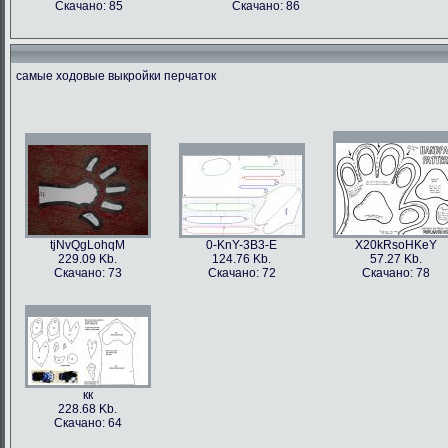
Скачано: 85
Скачано: 86
самые ходовые выкройки перчаток
tjNvQgLohqM
0-KnY-3B3-E
X20kRsoHKeY
229.09 Kb.
124.76 Kb.
57.27 Kb.
Скачано: 73
Скачано: 72
Скачано: 78
кк
228.68 Kb.
Скачано: 64