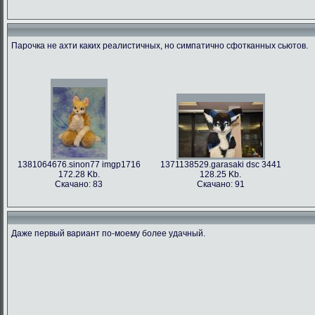
Парочка не ахти каких реалистичных, но симпатично сфотканных сьютов.
1381064676.sinon77 imgp1716
1371138529.garasaki dsc 3441
172.28 Kb.
128.25 Kb.
Скачано: 83
Скачано: 91
Даже первый вариант по-моему более удачный.