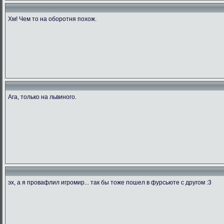
Хм! Чем то на оборотня похож.
Ага, только на львиного.
эх, а я провафлил игромир... так бы тоже пошел в фурсьюте с другом :3