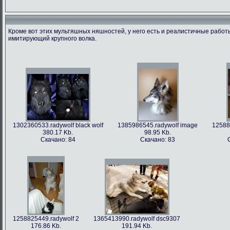
Кроме вот этих мультяшных няшностей, у него есть и реалистичные рабо
имитирующий крупного волка.
1366213712.radywolf image
1375506317.radywolf ao
1389817170.r
60.91 Kb.
492.86 Kb.
351
Скачано: 79
Скачано: 62
Скача
1302360533.radywolf black wolf
1385986545.radywolf image
12588
380.17 Kb.
98.95 Kb.
Скачано: 84
Скачано: 83
1393372244.radywolf eixin-20
1394357978.radywolf image
3836.44 Kb.
82.75 Kb.
Скачано: 70
Скачано: 70
1258825449.radywolf 2
1365413990.radywolf dsc9307
176.86 Kb.
191.94 Kb.