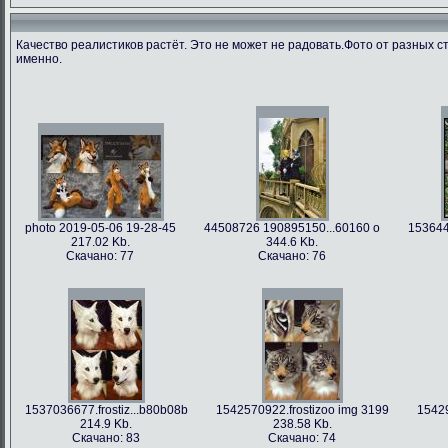
Качество реалистиков растёт. Это не может не радовать.Фото от разных с
именно.
photo 2019-05-06 19-28-45
44508726 190895150...60160 o
153644
217.02 Kb.
344.6 Kb.
Скачано: 77
Скачано: 76
1537036677.frostiz...b80b08b
1542570922.frostizoo img 3199
15429
214.9 Kb.
238.58 Kb.
Скачано: 83
Скачано: 74