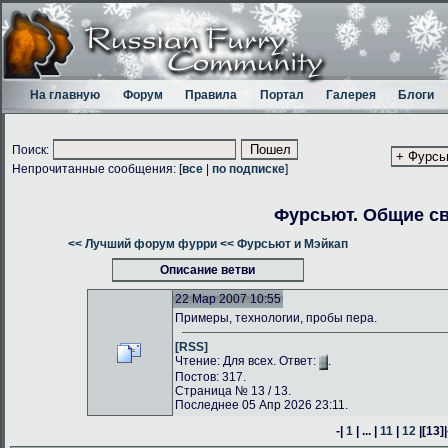
На главную
Форум
Правила
Портал
Галерея
Блоги
Поиск:
Непрочитанные сообщения: [
все
|
по подписке
]
Фурсьют. Общие с
<< Лучший форум фурри
<< Фурсьют и Мэйкап
Описание ветви
22 Мар 2007 10:55
Примеры, технологии, пробы пера.
[RSS]
Чтение: Для всех. Ответ:
.
Постов: 317.
Страница № 13 / 13.
Последнее 05 Апр 2026 23:11.
-|
1
| ... |
11
|
12
|
[13]
|