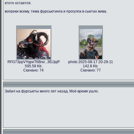
ктото остается.
вопреки всему, тема фурсьютинга и прогулок в сьютах жива.
RFG73ppVYqpeT6Brxr...3EiJpjP
photo 2025-08-17 20-29-11
595.58 Kb.
142.8 Kb.
Скачано: 74
Скачано: 77
Забил на фурсьюты много лет назад. Моё время ушло.