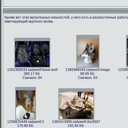
Кроме вот этих мультяшных няшностей, у него есть и реалистичные рабо
имитирующий крупного волка.
1366213712.radywolf image
1375506317.radywolf ao
1389817170.r
60.91 Kb.
492.86 Kb.
351
Скачано: 79
Скачано: 62
Скача
1302360533.radywolf black wolf
1385986545.radywolf image
12588
380.17 Kb.
98.95 Kb.
Скачано: 84
Скачано: 83
1393372244.radywolf eixin-20
1394357978.radywolf image
3836.44 Kb.
82.75 Kb.
Скачано: 70
Скачано: 70
1258825449.radywolf 2
1365413990.radywolf dsc9307
176.86 Kb.
191.94 Kb.