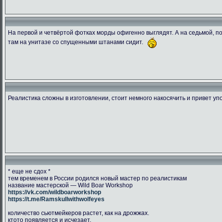
На первой и четвёртой фотках морды офигенно выглядят. А на седьмой, пок
там на унитазе со спущенными штанами сидит.
1538849995.ransu90 dsc 5448
CGLJHKVWwAAcY2r
DbtpeYvWA
266.47 Kb.
204.42 Kb.
134.03 
Скачано: 76
Скачано: 78
Скачано:
Реалистика сложны в изготовлении, стоит немного накосячить и привет уп
* еще не сдох *
тем временем в России родился новый мастер по реалистикам
название мастерской — Wild Boar Workshop
https://vk.com/wildboarworkshop
https://t.me/Ramskullwithwolfeyes
количество сьютмейкеров растет, как на дрожжах.
ктото появляется и исчезает.