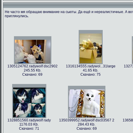
Не часто мя обращаю внимание на сьюты. Да ещё и нереалистичные. А во
приглянулись.
1305124762.radywolf dsc2902
1316134555.radywol...31large
13273
245.55 Kb.
41.65 Kb.
Скачано: 69
Скачано: 75
1328851560.radywolf rady
1350399952.radywolf dsc03567 2
13658
1176.03 Kb.
284.43 Kb.
Скачано: 71
Скачано: 69