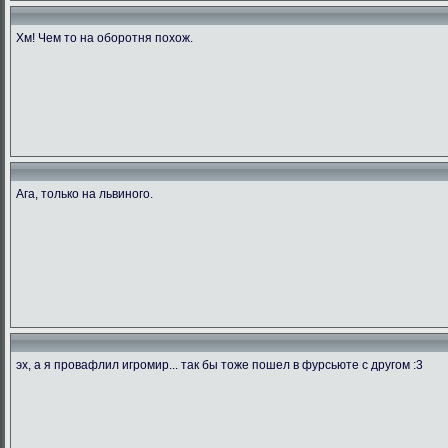
Хм! Чем то на оборотня похож.
Ага, только на львиного.
эх, а я провафлил игромир... так бы тоже пошел в фурсьюте с другом :3