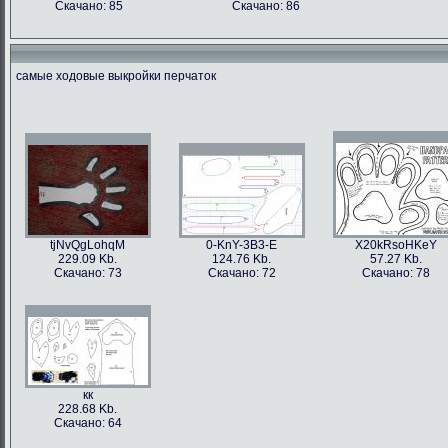
Скачано: 85
Скачано: 86
самые ходовые выкройки перчаток
tjNvQgLohqM
0-KnY-3B3-E
X20kRsoHKeY
229.09 Kb.
124.76 Kb.
57.27 Kb.
Скачано: 73
Скачано: 72
Скачано: 78
кк
228.68 Kb.
Скачано: 64