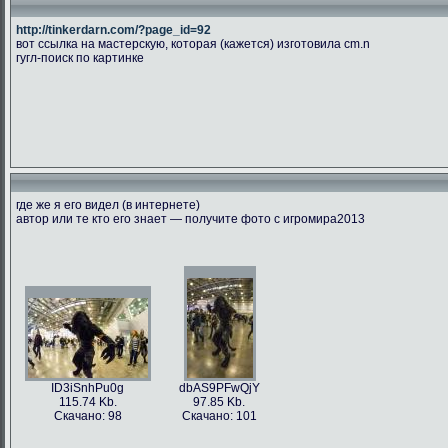
http://tinkerdarn.com/?page_id=92
вот ссылка на мастерскую, которая (кажется) изготовила cm.n
гугл-поиск по картинке
где же я его видел (в интернете)
автор или те кто его знает — получите фото с игромира2013
ID3iSnhPu0g
dbAS9PFwQjY
115.74 Kb.
97.85 Kb.
Скачано: 98
Скачано: 101