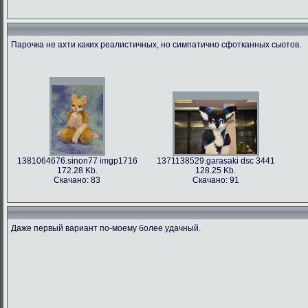
Парочка не ахти каких реалистичных, но симпатично сфотканных сьютов.
1381064676.sinon77 imgp1716
1371138529.garasaki dsc 3441
172.28 Kb.
128.25 Kb.
Скачано: 83
Скачано: 91
Даже первый вариант по-моему более удачный.