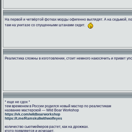
На первой и четвёртой фотках морды офигенно выглядят. А на седьмой, пок
там на унитазе со спущенными штанами сидит.
1538849995.ransu90 dsc 5448
CGLJHKVWwAAcY2r
DbtpeYvWA
266.47 Kb.
204.42 Kb.
134.03 
Скачано: 76
Скачано: 78
Скачано:
Реалистика сложны в изготовлении, стоит немного накосячить и привет уп
* еще не сдох *
тем временем в России родился новый мастер по реалистикам
название мастерской — Wild Boar Workshop
https://vk.com/wildboarworkshop
https://t.me/Ramskullwithwolfeyes
количество сьютмейкеров растет, как на дрожжах.
ктото появляется и исчезает.