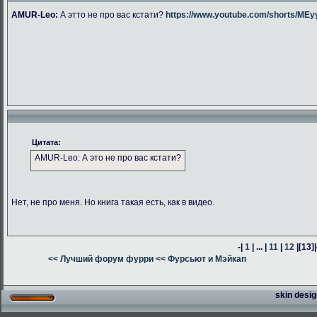
AMUR-Leo:
А этто не про вас кстати?
https://www.youtube.com/shorts/M
Цитата:
AMUR-Leo: А это не про вас кстати?
Нет, не про меня. Но книга такая есть, как в видео.
-|
1
| ... |
11
|
12
|
[13]
|
<< Лучший форум фурри
<< Фурсьют и Мэйкап
skin desig