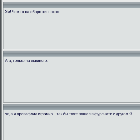
Хм! Чем то на оборотня похож.
Ага, только на львиного.
эх, а я провафлил игромир... так бы тоже пошел в фурсьюте с другом :3