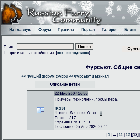
На главную
Форум
Правила
Портал
Галерея
Блоги
Поиск:
Непрочитанные сообщения: [
все
|
по подписке
]
Фурсьют. Общие с
<< Лучший форум фурри
<< Фурсьют и Мэйкап
Описание ветви
22 Мар 2007 10:55
Примеры, технологии, пробы пера.
[RSS]
Чтение: Для всех. Ответ:
.
Постов: 317.
Страница № 13 / 13.
Последнее 05 Апр 2026 23:11.
-|
1
| ... |
11
|
12
|
[13]
|