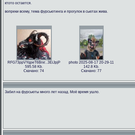
ктото остается.
вопреки всему, тема фурсьютинга и прогулок в сьютах жива.
RFG73ppVYqpeT6Brxr...3EiJpjP
photo 2025-08-17 20-29-11
595.58 Kb.
142.8 Kb.
Скачано: 74
Скачано: 77
Забил на фурсьюты много лет назад. Моё время ушло.