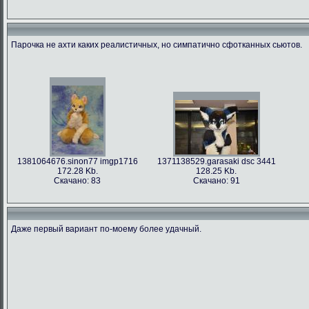
Парочка не ахти каких реалистичных, но симпатично сфотканных сьютов.
1381064676.sinon77 imgp1716
1371138529.garasaki dsc 3441
172.28 Kb.
128.25 Kb.
Скачано: 83
Скачано: 91
Даже первый вариант по-моему более удачный.