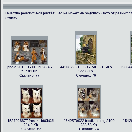
Качество реалистиков растёт. Это не может не радовать.Фото от разных с
именно.
photo 2019-05-06 19-28-45
44508726 190895150...60160 o
153644
217.02 Kb.
344.6 Kb.
Скачано: 77
Скачано: 76
1537036677.frostiz...b80b08b
1542570922.frostizoo img 3199
15429
214.9 Kb.
238.58 Kb.
Скачано: 83
Скачано: 74