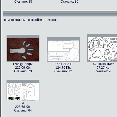
Скачано: 85
Скачано: 86
самые ходовые выкройки перчаток
tjNvQgLohqM
0-KnY-3B3-E
X20kRsoHKeY
229.09 Kb.
124.76 Kb.
57.27 Kb.
Скачано: 73
Скачано: 72
Скачано: 78
кк
228.68 Kb.
Скачано: 64