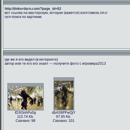
http://tinkerdarn.com/?page_id=92
вот ссылка на мастерскую, которая (кажется) изготовила cm.n
гугл-поиск по картинке
где же я его видел (в интернете)
автор или те кто его знает — получите фото с игромира2013
ID3iSnhPu0g
dbAS9PFwQjY
115.74 Kb.
97.85 Kb.
Скачано: 98
Скачано: 101