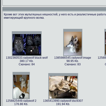
Кроме вот этих мультяшных няшностей, у него есть и реалистичные рабо
имитирующий крупного волка.
1366213712.radywolf image
1375506317.radywolf ao
1389817170.r
60.91 Kb.
492.86 Kb.
351
Скачано: 79
Скачано: 62
Скача
1302360533.radywolf black wolf
1385986545.radywolf image
12588
380.17 Kb.
98.95 Kb.
Скачано: 84
Скачано: 83
1393372244.radywolf eixin-20
1394357978.radywolf image
3836.44 Kb.
82.75 Kb.
Скачано: 70
Скачано: 70
1258825449.radywolf 2
1365413990.radywolf dsc9307
176.86 Kb.
191.94 Kb.