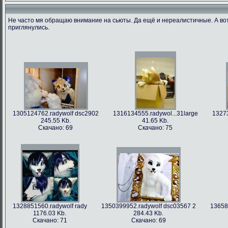
Не часто мя обращаю внимание на сьюты. Да ещё и нереалистичные. А во
приглянулись.
1305124762.radywolf dsc2902
1316134555.radywol...31large
13273
245.55 Kb.
41.65 Kb.
Скачано: 69
Скачано: 75
1328851560.radywolf rady
1350399952.radywolf dsc03567 2
13658
1176.03 Kb.
284.43 Kb.
Скачано: 71
Скачано: 69