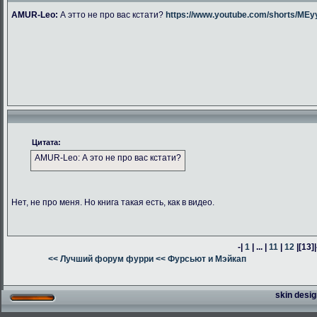
AMUR-Leo:
А этто не про вас кстати?
https://www.youtube.com/shorts/M
Цитата:
AMUR-Leo: А это не про вас кстати?
Нет, не про меня. Но книга такая есть, как в видео.
-|
1
| ... |
11
|
12
|
[13]
|
<< Лучший форум фурри
<< Фурсьют и Мэйкап
skin desig