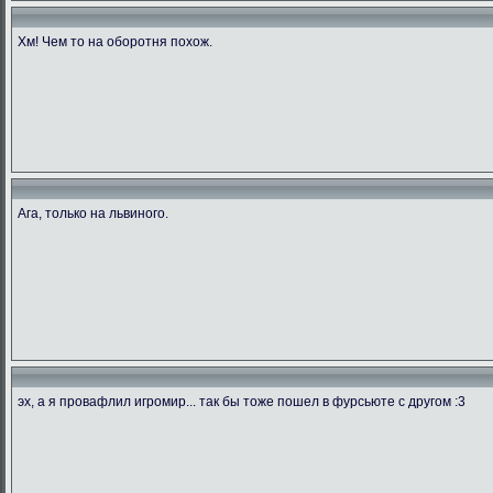
Хм! Чем то на оборотня похож.
Ага, только на львиного.
эх, а я провафлил игромир... так бы тоже пошел в фурсьюте с другом :3