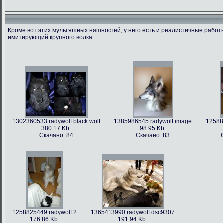
Кроме вот этих мультяшных няшностей, у него есть и реалистичные рабо
имитирующий крупного волка.
1366213712.radywolf image
1375506317.radywolf ao
1389817170.r
60.91 Kb.
492.86 Kb.
351
Скачано: 79
Скачано: 62
Скача
1302360533.radywolf black wolf
1385986545.radywolf image
12588
380.17 Kb.
98.95 Kb.
Скачано: 84
Скачано: 83
1393372244.radywolf eixin-20
1394357978.radywolf image
3836.44 Kb.
82.75 Kb.
Скачано: 70
Скачано: 70
1258825449.radywolf 2
1365413990.radywolf dsc9307
176.86 Kb.
191.94 Kb.