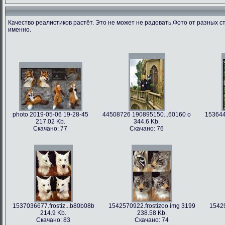
Качество реалистиков растёт. Это не может не радовать.Фото от разных с
именно.
photo 2019-05-06 19-28-45
44508726 190895150...60160 o
153644
217.02 Kb.
344.6 Kb.
Скачано: 77
Скачано: 76
1537036677.frostiz...b80b08b
1542570922.frostizoo img 3199
15429
214.9 Kb.
238.58 Kb.
Скачано: 83
Скачано: 74