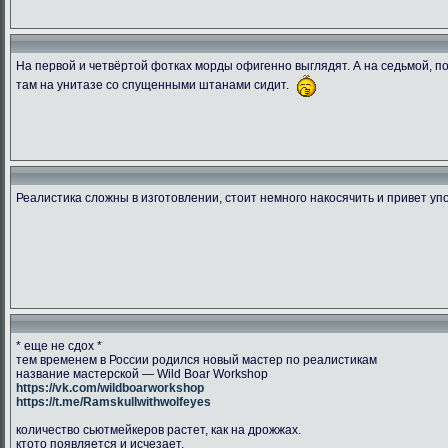
На первой и четвёртой фотках морды офигенно выглядят. А на седьмой, пок
там на унитазе со спущенными штанами сидит.
1538849995.ransu90 dsc 5448
CGLJHKVWwAAcY2r
DbtpeYvWA
266.47 Kb.
204.42 Kb.
134.03 
Скачано: 76
Скачано: 78
Скачано:
Реалистика сложны в изготовлении, стоит немного накосячить и привет уп
* еще не сдох *
тем временем в России родился новый мастер по реалистикам
название мастерской — Wild Boar Workshop
https://vk.com/wildboarworkshop
https://t.me/Ramskullwithwolfeyes
количество сьютмейкеров растет, как на дрожжах.
ктото появляется и исчезает.