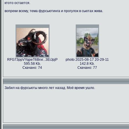
ктото остается.
вопреки всему, тема фурсьютинга и прогулок в сьютах жива.
RFG73ppVYqpeT6Brxr...3EiJpjP
photo 2025-08-17 20-29-11
595.58 Kb.
142.8 Kb.
Скачано: 74
Скачано: 77
Забил на фурсьюты много лет назад. Моё время ушло.