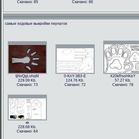
Скачано: 85
Скачано: 86
самые ходовые выкройки перчаток
tjNvQgLohqM
0-KnY-3B3-E
X20kRsoHKeY
229.09 Kb.
124.76 Kb.
57.27 Kb.
Скачано: 73
Скачано: 72
Скачано: 78
кк
228.68 Kb.
Скачано: 64