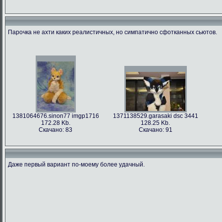
Парочка не ахти каких реалистичных, но симпатично сфотканных сьютов.
1381064676.sinon77 imgp1716
1371138529.garasaki dsc 3441
172.28 Kb.
128.25 Kb.
Скачано: 83
Скачано: 91
Даже первый вариант по-моему более удачный.