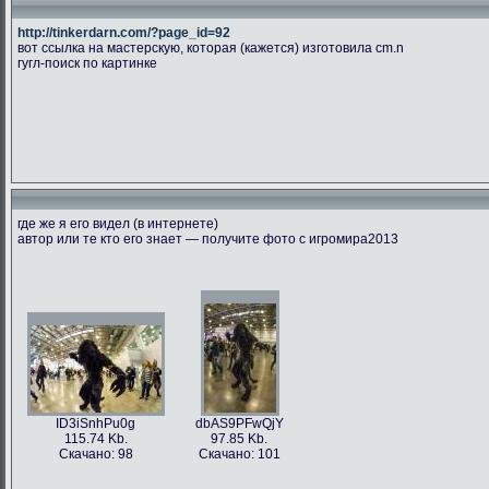
http://tinkerdarn.com/?page_id=92
вот ссылка на мастерскую, которая (кажется) изготовила cm.n
гугл-поиск по картинке
где же я его видел (в интернете)
автор или те кто его знает — получите фото с игромира2013
ID3iSnhPu0g
dbAS9PFwQjY
115.74 Kb.
97.85 Kb.
Скачано: 98
Скачано: 101