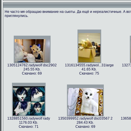
Не часто мя обращаю внимание на сьюты. Да ещё и нереалистичные. А во
приглянулись.
1305124762.radywolf dsc2902
1316134555.radywol...31large
13273
245.55 Kb.
41.65 Kb.
Скачано: 69
Скачано: 75
1328851560.radywolf rady
1350399952.radywolf dsc03567 2
13658
1176.03 Kb.
284.43 Kb.
Скачано: 71
Скачано: 69