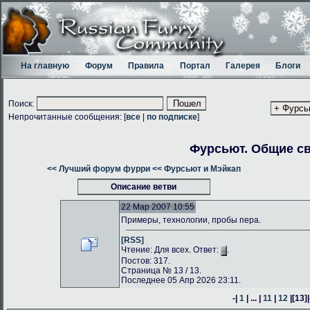
На главную
Форум
Правила
Портал
Галерея
Блоги
Поиск:
Непрочитанные сообщения: [
все
|
по подписке
]
Фурсьют. Общие с
<< Лучший форум фурри
<< Фурсьют и Мэйкап
Описание ветви
22 Мар 2007 10:55
Примеры, технологии, пробы пера.
[RSS]
Чтение: Для всех. Ответ:
.
Постов: 317.
Страница № 13 / 13.
Последнее 05 Апр 2026 23:11.
-|
1
| ... |
11
|
12
|
[13]
|