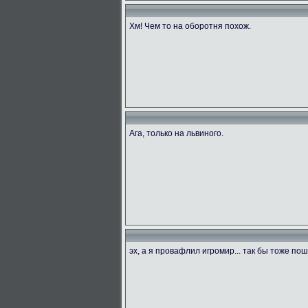
Хм! Чем то на оборотня похож.
Ага, только на львиного.
эх, а я провафлил игромир... так бы тоже пош