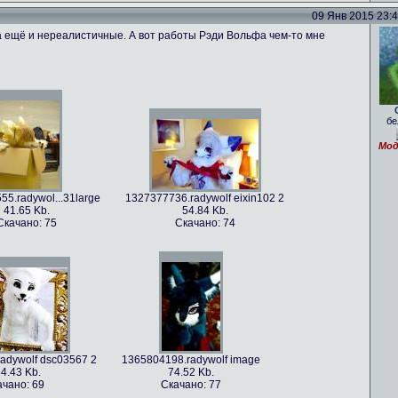
09 Янв 2015 23:41
 ещё и нереалистичные. А вот работы Рэди Вольфа чем-то мне
бе
Мод
5.radywol...31large
1327377736.radywolf eixin102 2
41.65 Kb.
54.84 Kb.
Скачано: 75
Скачано: 74
adywolf dsc03567 2
1365804198.radywolf image
4.43 Kb.
74.52 Kb.
ачано: 69
Скачано: 77