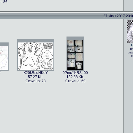
: 86
27 Июн 2017 23:06
A
с
за
г
E
X20kRsoHKeY
0PmcYKRSL00
57.27 Kb.
132.88 Kb.
Скачано: 78
Скачано: 69