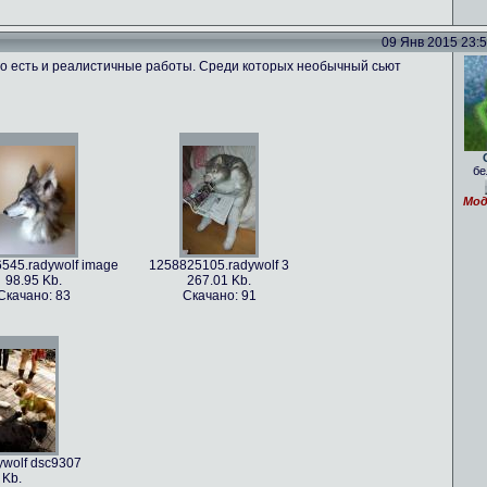
09 Янв 2015 23:57
го есть и реалистичные работы. Среди которых необычный сьют
.radywolf ao
1389817170.radywolf image
86 Kb.
351.3 Kb.
бе
но: 62
Скачано: 71
Мод
545.radywolf image
1258825105.radywolf 3
98.95 Kb.
267.01 Kb.
Скачано: 83
Скачано: 91
8.radywolf image
82.75 Kb.
ачано: 70
wolf dsc9307
 Kb.