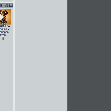
 - [
#311
]
UR-Leo
олько у
опарда
ятен?