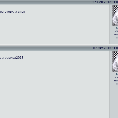
27 Сен 2013 11:05
 изготовила cm.n
A
с
за
г
07 Окт 2013 11:09
 с игромира2013
A
с
за
г