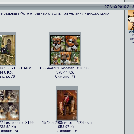
07 Май 2019 21:35
не радовать.Фото от разных студий, при желании накидаю каких
AM
Ск
ле
п
0895150...60160 o
1536440920.keeatah...816 569
44.6 Kb.
578.44 Kb.
ачано: 76
Скачано: 78
.frostizoo img 3199
1542952985.wirez r...122b-sm
238.58 Kb.
953.97 Kb.
качано: 74
Скачано: 78