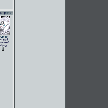
 - [
#310
]
rvin69
кучный
мкнутый
ибрид