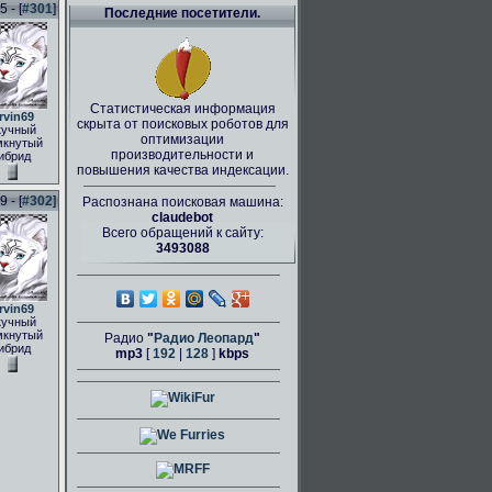
 - [
#301
]
Последние посетители.
Статистическая информация
rvin69
скрыта от поисковых роботов для
кучный
оптимизации
мкнутый
производительности и
ибрид
повышения качества индексации.
 - [
#302
]
Распознана поисковая машина:
claudebot
Всего обращений к сайту:
3493088
rvin69
кучный
мкнутый
Радио
"
Радио Леопард
"
ибрид
mp3
[
192
|
128
]
kbps