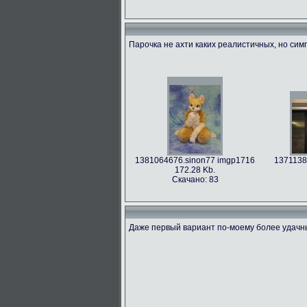
Парочка не ахти каких реалистичных, но си
1381064676.sinon77 imgp1716
1371138
172.28 Kb.
Скачано: 83
Даже первый вариант по-моему более удачн