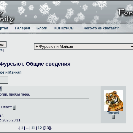
ртал
Галерея
Блоги
КОНКУРСЫ
Чего-то не хватает?
ке
]
Фурсьют. Общие сведения
ют и Мэйкап
5
гии, пробы пера.
. Ответ:
.
Tigrend
13.
 2026 23:11.
-|
1
| ... |
11
|
12
|
[13]
|-