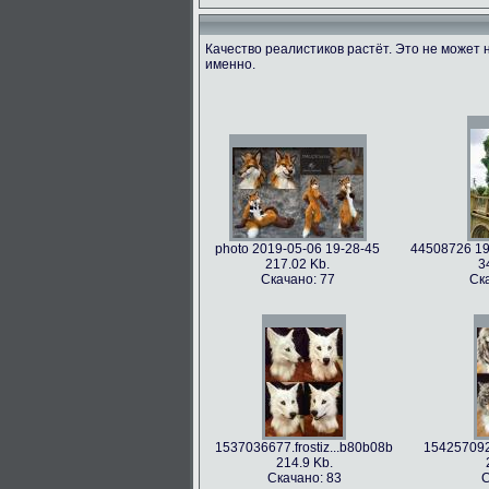
Качество реалистиков растёт. Это не может 
именно.
photo 2019-05-06 19-28-45
44508726 19
217.02 Kb.
3
Скачано: 77
Ск
1537036677.frostiz...b80b08b
1542570922
214.9 Kb.
Скачано: 83
С