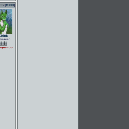
 - [
#308
]
Chink
лк-alien
ератор