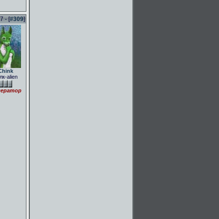
 - [
#309
]
Chink
лк-alien
ератор