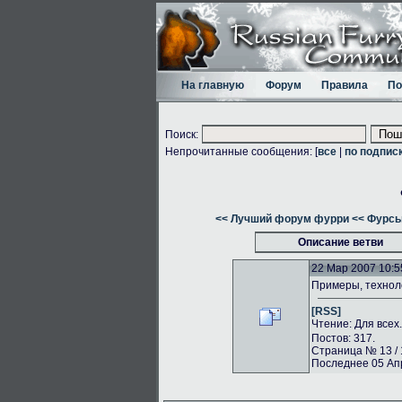
На главную
Форум
Правила
По
Поиск:
Непрочитанные сообщения: [
все
|
по подпис
<< Лучший форум фурри
<< Фурсь
Описание ветви
22 Мар 2007 10:5
Примеры, техноло
[RSS]
Чтение: Для всех
Постов: 317.
Страница № 13 / 
Последнее 05 Апр