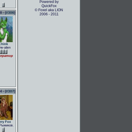
Powered by
QuickFox
© Foxel aka LION
 - [
#306
]
2006 - 2011
Chink
лк-alien
ератор
 - [
#307
]
rry Fox
Рыжиков.