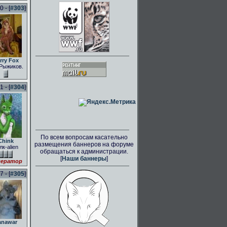
 - [
#303
]
rry Fox
Рыжиков.
 - [
#304
]
По всем вопросам касательно
Chink
размещения баннеров на форуме
лк-alien
обращаться к администрации.
[
Наши баннеры
]
ератор
 - [
#305
]
anawar