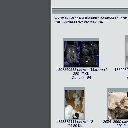
Кроме вот этих мультяшных няшностей, у не
имитирующий крупного волка.
1366213712.radywolf image
1375506317
60.91 Kb.
492.
Скачано: 79
Скача
1302360533.radywolf black wolf
1385986
380.17 Kb.
Скачано: 84
1393372244.radywolf eixin-20
139435797
3836.44 Kb.
Скачано: 70
Ск
1258825449.radywolf 2
1365413990.rady
176.86 Kb.
191.94