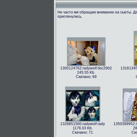
Не часто мя обращаю внимание на сьюты. Да
приглянулись.
1305124762.radywolf dsc2902
131613455
245.55 Kb.
Скачано: 69
1328851560.radywolf rady
1350399952.r
1176.03 Kb.
28
Скачано: 71
Ск