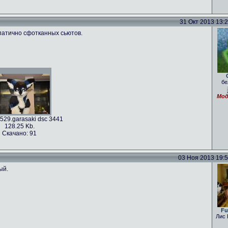
31 Окт 2013 13:28
мпатично сфотканных сьютов.
бе
Мод
529.garasaki dsc 3441
128.25 Kb.
Скачано: 91
03 Ноя 2013 19:54
ый.
Fu
Лис 