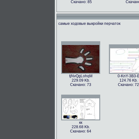
Скачано: 85
Скачано
самые ходовые выкройки перчаток
tjNvQgLohqM
0-KnY-3B3-
229.09 Kb.
124.76 Kb.
Скачано: 73
Скачано: 72
кк
228.68 Kb.
Скачано: 64