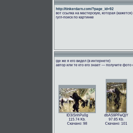
http://tinkerdarn.com/?page_id=92
вот ссылка на мастерскую, которая (кажется)
гугл-поиск по картинке
где же я его видел (в интернете)
автор или те кто его знает — получите фото
ID3iSnhPu0g
dbAS9PFwQjY
115.74 Kb.
97.85 Kb.
Скачано: 98
Скачано: 101