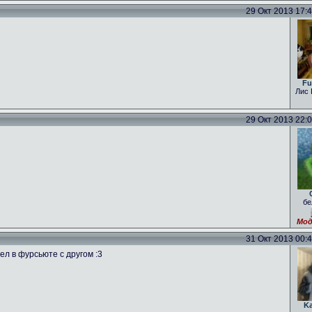
29 Окт 2013 17:40
Fu
Лис 
29 Окт 2013 22:01
бе
Мод
31 Окт 2013 00:47
ел в фурсьюте с другом :3
K