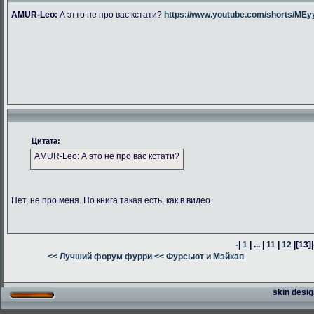
AMUR-Leo:
А этто не про вас кстати?
https://www.youtube.com/shorts/M
Цитата:
AMUR-Leo: А это не про вас кстати?
Нет, не про меня. Но книга такая есть, как в видео.
-|
1
| ... |
11
|
12
|
[13]
|
<< Лучший форум фурри
<< Фурсьют и Мэйкап
skin desig