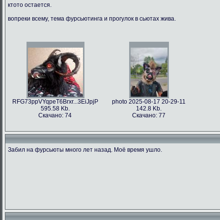
ктото остается.
вопреки всему, тема фурсьютинга и прогулок в сьютах жива.
RFG73ppVYqpeT6Brxr...3EiJpjP
photo 2025-08-17 20-29-11
595.58 Kb.
142.8 Kb.
Скачано: 74
Скачано: 77
Забил на фурсьюты много лет назад. Моё время ушло.