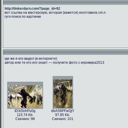
http://tinkerdarn.com/?page_id=92
вот ссылка на мастерскую, которая (кажется) изготовила cm.n
гугл-поиск по картинке
где же я его видел (в интернете)
автор или те кто его знает — получите фото с игромира2013
ID3iSnhPu0g
dbAS9PFwQjY
115.74 Kb.
97.85 Kb.
Скачано: 98
Скачано: 101