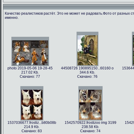
Качество реалистиков растёт. Это не может не радовать.Фото от разных с
именно.
photo 2019-05-06 19-28-45
44508726 190895150...60160 o
153644
217.02 Kb.
344.6 Kb.
Скачано: 77
Скачано: 76
1537036677.frostiz...b80b08b
1542570922.frostizoo img 3199
15429
214.9 Kb.
238.58 Kb.
Скачано: 83
Скачано: 74