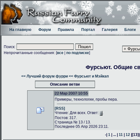
На главную
Форум
Правила
Портал
Галерея
Блоги
Поиск:
Непрочитанные сообщения: [
все
|
по подписке
]
Фурсьют. Общие с
<< Лучший форум фурри
<< Фурсьют и Мэйкап
Описание ветви
22 Мар 2007 10:55
Примеры, технологии, пробы пера.
[RSS]
Чтение: Для всех. Ответ:
.
Постов: 317.
Страница № 13 / 13.
Последнее 05 Апр 2026 23:11.
-|
1
| ... |
11
|
12
|
[13]
|