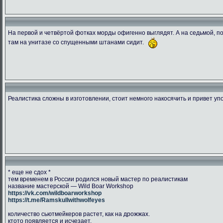
На первой и четвёртой фотках морды офигенно выглядят. А на седьмой, пок
там на унитазе со спущенными штанами сидит.
1538849995.ransu90 dsc 5448
CGLJHKVWwAAcY2r
DbtpeYvWA
266.47 Kb.
204.42 Kb.
134.03 
Скачано: 76
Скачано: 78
Скачано:
Реалистика сложны в изготовлении, стоит немного накосячить и привет уп
* еще не сдох *
тем временем в России родился новый мастер по реалистикам
название мастерской — Wild Boar Workshop
https://vk.com/wildboarworkshop
https://t.me/Ramskullwithwolfeyes
количество сьютмейкеров растет, как на дрожжах.
ктото появляется и исчезает.