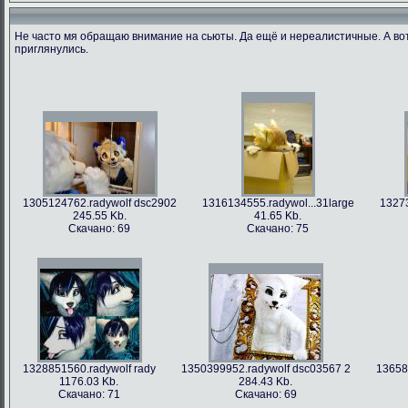
Не часто мя обращаю внимание на сьюты. Да ещё и нереалистичные. А во
приглянулись.
1305124762.radywolf dsc2902
1316134555.radywol...31large
13273
245.55 Kb.
41.65 Kb.
Скачано: 69
Скачано: 75
1328851560.radywolf rady
1350399952.radywolf dsc03567 2
13658
1176.03 Kb.
284.43 Kb.
Скачано: 71
Скачано: 69