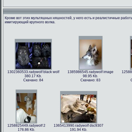
Кроме вот этих мультяшных няшностей, у него есть и реалистичные рабо
имитирующий крупного волка.
1366213712.radywolf image
1375506317.radywolf ao
1389817170.r
60.91 Kb.
492.86 Kb.
351
Скачано: 79
Скачано: 62
Скача
1302360533.radywolf black wolf
1385986545.radywolf image
12588
380.17 Kb.
98.95 Kb.
Скачано: 84
Скачано: 83
1393372244.radywolf eixin-20
1394357978.radywolf image
3836.44 Kb.
82.75 Kb.
Скачано: 70
Скачано: 70
1258825449.radywolf 2
1365413990.radywolf dsc9307
176.86 Kb.
191.94 Kb.