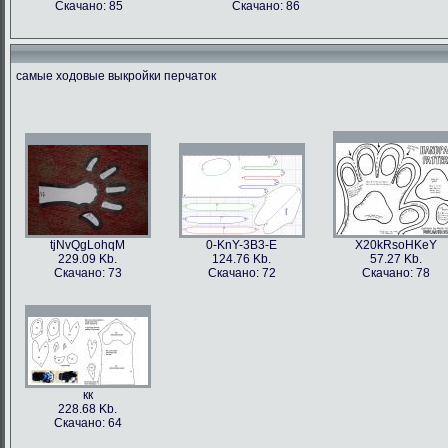
Скачано: 85
Скачано: 86
самые ходовые выкройки перчаток
tjNvQgLohqM
0-KnY-3B3-E
X20kRsoHKeY
229.09 Kb.
124.76 Kb.
57.27 Kb.
Скачано: 73
Скачано: 72
Скачано: 78
кк
228.68 Kb.
Скачано: 64