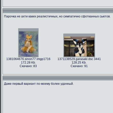
Парочка не ахти каких реалистичных, но симпатично сфотканных сьютов.
1381064676.sinon77 imgp1716
1371138529.garasaki dsc 3441
172.28 Kb.
128.25 Kb.
Скачано: 83
Скачано: 91
Даже первый вариант по-моему более удачный.