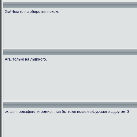
Хм! Чем то на оборотня похож.
Ага, только на львиного.
эх, а я провафлил игромир... так бы тоже пошел в фурсьюте с другом :3