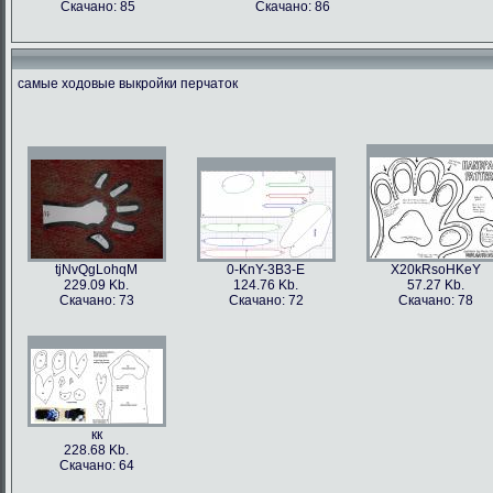
Скачано: 85
Скачано: 86
самые ходовые выкройки перчаток
tjNvQgLohqM
0-KnY-3B3-E
X20kRsoHKeY
229.09 Kb.
124.76 Kb.
57.27 Kb.
Скачано: 73
Скачано: 72
Скачано: 78
кк
228.68 Kb.
Скачано: 64