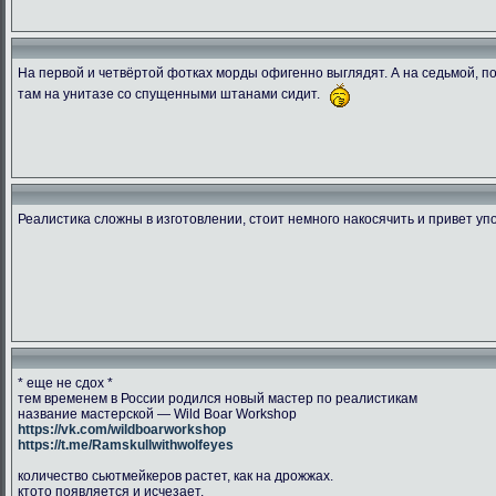
На первой и четвёртой фотках морды офигенно выглядят. А на седьмой, пок
там на унитазе со спущенными штанами сидит.
1538849995.ransu90 dsc 5448
CGLJHKVWwAAcY2r
DbtpeYvWA
266.47 Kb.
204.42 Kb.
134.03 
Скачано: 76
Скачано: 78
Скачано:
Реалистика сложны в изготовлении, стоит немного накосячить и привет уп
* еще не сдох *
тем временем в России родился новый мастер по реалистикам
название мастерской — Wild Boar Workshop
https://vk.com/wildboarworkshop
https://t.me/Ramskullwithwolfeyes
количество сьютмейкеров растет, как на дрожжах.
ктото появляется и исчезает.