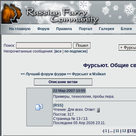
На главную
Форум
Правила
Портал
Галерея
Блоги
Поиск:
Непрочитанные сообщения: [
все
|
по подписке
]
Фурсьют. Общие с
<< Лучший форум фурри
<< Фурсьют и Мэйкап
Описание ветви
22 Мар 2007 10:55
Примеры, технологии, пробы пера.
[RSS]
Чтение: Для всех. Ответ:
.
Постов: 317.
Страница № 13 / 13.
Последнее 05 Апр 2026 23:11.
-|
1
| ... |
11
|
12
|
[13]
|