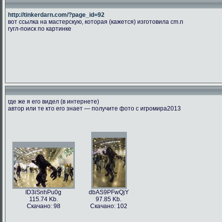
http://tinkerdarn.com/?page_id=92
вот ссылка на мастерскую, которая (кажется) изготовила cm.n
гугл-поиск по картинке
где же я его видел (в интернете)
автор или те кто его знает — получите фото с игромира2013
ID3iSnhPu0g
dbAS9PFwQjY
115.74 Kb.
97.85 Kb.
Скачано: 98
Скачано: 102