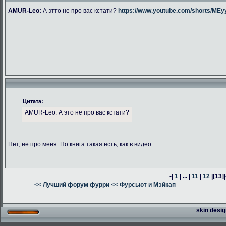
AMUR-Leo:
А этто не про вас кстати?
https://www.youtube.com/shorts/M
Цитата:
AMUR-Leo: А это не про вас кстати?
Нет, не про меня. Но книга такая есть, как в видео.
-|
1
| ... |
11
|
12
|
[13]
|
<< Лучший форум фурри
<< Фурсьют и Мэйкап
skin desig