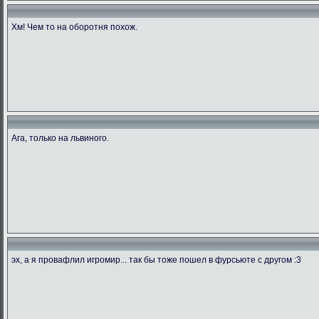
Хм! Чем то на оборотня похож.
Ага, только на львиного.
эх, а я провафлил игромир... так бы тоже пошел в фурсьюте с другом :3