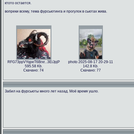
ктото остается.
вопреки всему, тема фурсьютинга и прогулок в сьютах жива.
RFG73ppVYqpeT6Brxr...3EiJpjP
photo 2025-08-17 20-29-11
595.58 Kb.
142.8 Kb.
Скачано: 74
Скачано: 77
Забил на фурсьюты много лет назад. Моё время ушло.