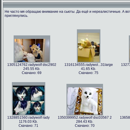
Не часто мя обращаю внимание на сьюты. Да ещё и нереалистичные. А во
приглянулись.
1305124762.radywolf dsc2902
1316134555.radywol...31large
13273
245.55 Kb.
41.65 Kb.
Скачано: 69
Скачано: 75
1328851560.radywolf rady
1350399952.radywolf dsc03567 2
13658
1176.03 Kb.
284.43 Kb.
Скачано: 71
Скачано: 70