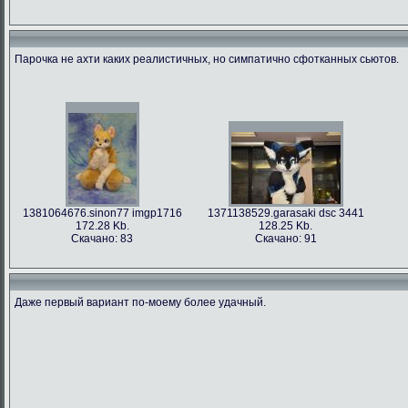
Парочка не ахти каких реалистичных, но симпатично сфотканных сьютов.
1381064676.sinon77 imgp1716
1371138529.garasaki dsc 3441
172.28 Kb.
128.25 Kb.
Скачано: 83
Скачано: 91
Даже первый вариант по-моему более удачный.