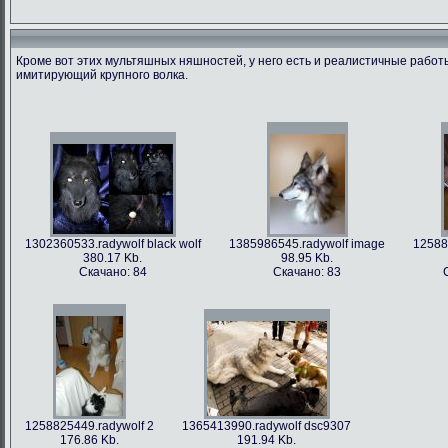
Кроме вот этих мультяшных няшностей, у него есть и реалистичные рабо
имитирующий крупного волка.
1366213712.radywolf image
1375506317.radywolf ao
1389817170.r
60.91 Kb.
492.86 Kb.
351
Скачано: 79
Скачано: 62
Скача
1302360533.radywolf black wolf
1385986545.radywolf image
12588
380.17 Kb.
98.95 Kb.
Скачано: 84
Скачано: 83
1393372244.radywolf eixin-20
1394357978.radywolf image
3836.44 Kb.
82.75 Kb.
Скачано: 70
Скачано: 70
1258825449.radywolf 2
1365413990.radywolf dsc9307
176.86 Kb.
191.94 Kb.