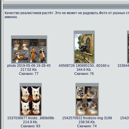
Качество реалистиков растёт. Это не может не радовать.Фото от разных с
именно.
photo 2019-05-06 19-28-45
44508726 190895150...60160 o
153644
217.02 Kb.
344.6 Kb.
Скачано: 77
Скачано: 76
1537036677.frostiz...b80b08b
1542570922.frostizoo img 3199
15429
214.9 Kb.
238.58 Kb.
Скачано: 83
Скачано: 74