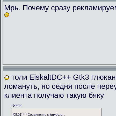
Мрь. Почему сразу рекламиру
толи EiskaltDC++ Gtk3 глюка
ломануть, но седня после пере
клиента получаю такую бяку
Цитата:
[05:01] *** Соединение с furrydc.ru...