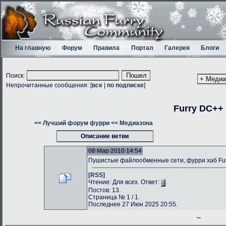
На главную
Форум
Правила
Портал
Галерея
Блоги
Поиск:
Непрочитанные сообщения: [
все
|
по подписке
]
Furry DC++
<< Лучший форум фурри
<< Медиазона
Описание ветви
08 Мар 2010 14:54
Пушистые файлообменные сети, фурри хаб Fu
[RSS]
Чтение: Для всех. Ответ:
.
Постов: 13.
Страница № 1 / 1.
Последнее 27 Июн 2025 20:55.
--