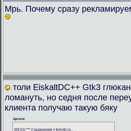
Мрь. Почему сразу рекламиру
толи EiskaltDC++ Gtk3 глюка
ломануть, но седня после пере
клиента получаю такую бяку
Цитата:
[05:01] *** Соединение с furrydc.ru...