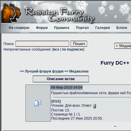
На главную
Форум
Правила
Портал
Галерея
Блоги
Поиск:
Непрочитанные сообщения: [
все
|
по подписке
]
Furry DC++
<< Лучший форум фурри
<< Медиазона
Описание ветви
08 Мар 2010 14:54
Пушистые файлообменные сети, фурри хаб Fu
[RSS]
Чтение: Для всех. Ответ:
.
Постов: 13.
Страница № 1 / 1.
Последнее 27 Июн 2025 20:55.
--