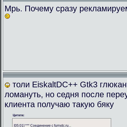
Мрь. Почему сразу рекламиру
толи EiskaltDC++ Gtk3 глюка
ломануть, но седня после пере
клиента получаю такую бяку
Цитата:
[05:01] *** Соединение с furrydc.ru...