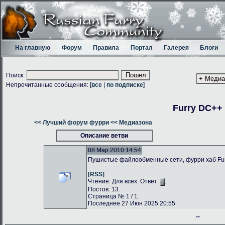
На главную
Форум
Правила
Портал
Галерея
Блоги
Поиск:
Непрочитанные сообщения: [
все
|
по подписке
]
Furry DC++
<< Лучший форум фурри
<< Медиазона
Описание ветви
08 Мар 2010 14:54
Пушистые файлообменные сети, фурри хаб Fu
[RSS]
Чтение: Для всех. Ответ:
.
Постов: 13.
Страница № 1 / 1.
Последнее 27 Июн 2025 20:55.
--