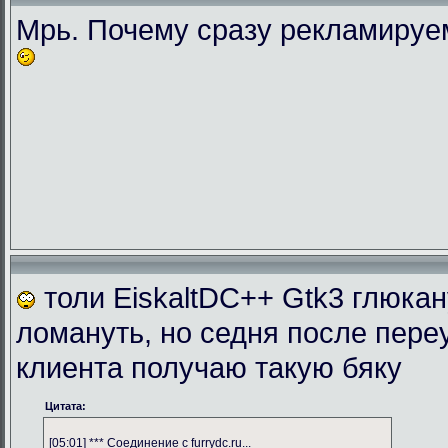
Мрь. Почему сразу рекламиру
толи EiskaltDC++ Gtk3 глюка
ломануть, но седня после пере
клиента получаю такую бяку
Цитата:
[05:01] *** Соединение с furrydc.ru...