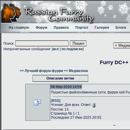
На главную
Форум
Правила
Портал
Галерея
Блоги
Поиск:
Непрочитанные сообщения: [
все
|
по подписке
]
Furry DC++
<< Лучший форум фурри
<< Медиазона
Описание ветви
08 Мар 2010 14:54
Пушистые файлообменные сети, фурри хаб Fu
[RSS]
Чтение: Для всех. Ответ:
.
Постов: 13.
Страница № 1 / 1.
Последнее 27 Июн 2025 20:55.
--