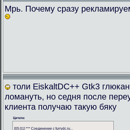
Мрь. Почему сразу рекламиру
толи EiskaltDC++ Gtk3 глюка
ломануть, но седня после пере
клиента получаю такую бяку
Цитата:
[05:01] *** Соединение с furrydc.ru...