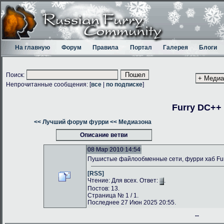
На главную
Форум
Правила
Портал
Галерея
Блоги
Поиск:
Непрочитанные сообщения: [
все
|
по подписке
]
Furry DC++
<< Лучший форум фурри
<< Медиазона
Описание ветви
08 Мар 2010 14:54
Пушистые файлообменные сети, фурри хаб Fu
[RSS]
Чтение: Для всех. Ответ:
.
Постов: 13.
Страница № 1 / 1.
Последнее 27 Июн 2025 20:55.
--