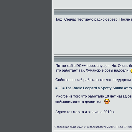
Такс. Сейчас тестирую радио-сервер. После 
Пятно хаб в DC++ перезапущен. Но. Очень бо
это работает так. Хуманские боты надоели.
Собственно хаб работает как чат поддержки
=^.^= The Radio Leopard a Spotty Sound =^.^
Многое из того что работало 10 лет назад се
забылось как это делается.
Адрес тот же что и в начале 2010-х.
Сообщение было изменено пользователем AMUR-Leo 27 Июн