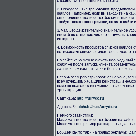
способствует повышению качества.
2. Определенные требования, предъявляемые
файлов. Например, если вы заходите на ха
определенное количество фильмов, причем 
требует некоторого времени, но зато найти
3. Чат. Это действительно значительное удо
ином файле, прежде чем его загружать, спр
интересы.
4. Возможность просмотра списков файлов о
но, исследуя списки файлов, всегда можно н
На сайте хаба можно скачать необходимый с
сразу же после запуска клиента соеденитесь
дальнейшем изменять ник и более тонко наст
Незабываем регистрироваться на хабе, толь
всем функциям хаба. Для регистрации небохо
помощи правого клика мышки на своем нике 
>регистрация.
Сайт хаба:
http://furrydc.ru
Адрес хаба:
dchub://hub.furrydc.ru
Немного статистики:
Максимальное количество фуррей на хабе о
Максимальное размер расшаренных данных 
Вобщем как то так и на правах рекламы)) да