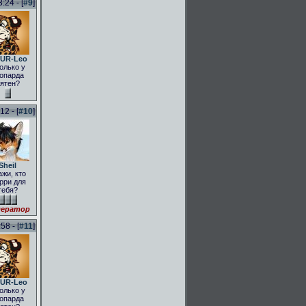
:24 - [
#9
]
UR-Leo
олько у
опарда
ятен?
2 - [
#10
]
Sheil
ажи, кто
рри для
тебя?
ератор
58 - [
#11
]
UR-Leo
олько у
опарда