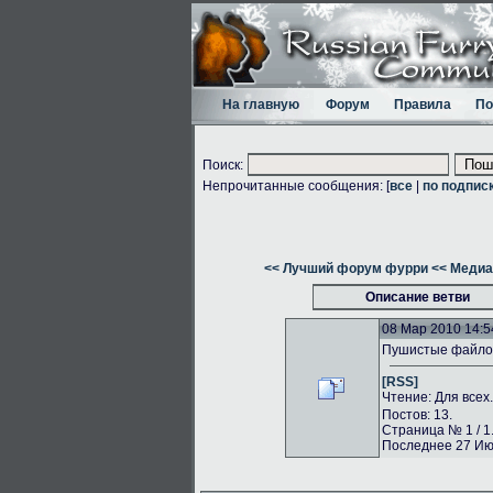
На главную
Форум
Правила
По
Поиск:
Непрочитанные сообщения: [
все
|
по подпис
<< Лучший форум фурри
<< Медиа
Описание ветви
08 Мар 2010 14:5
Пушистые файлоо
[RSS]
Чтение: Для всех
Постов: 13.
Страница № 1 / 1
Последнее 27 Июн