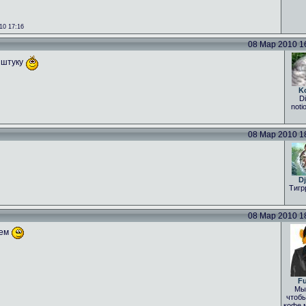
10 17:16
08 Мар 2010 16:
 штуку
K
Di
noti
08 Мар 2010 18:
Dj
Тигр
08 Мар 2010 18:
уем
Fu
Мы 
чтобы
кофе 