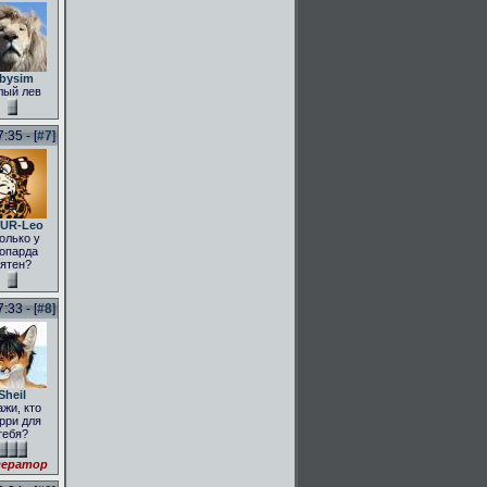
bysim
лый лев
:35 - [
#7
]
UR-Leo
олько у
опарда
ятен?
:33 - [
#8
]
Sheil
ажи, кто
рри для
тебя?
ератор