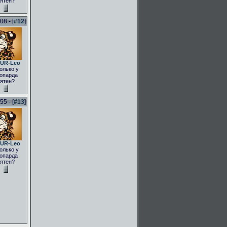
ятен?
8 - [
#12
]
UR-Leo
олько у
опарда
ятен?
5 - [
#13
]
UR-Leo
олько у
опарда
ятен?