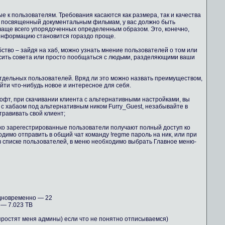
 к пользователям. Требования касаются как размера, так и качества
б, посвященный документальным фильмам, у вас должно быть
чаще всего упорядоченных определенным образом. Это, конечно,
 информацию становится гораздо проще.
бство – зайдя на хаб, можно узнать мнение пользователей о том или
осить совета или просто пообщаться с людьми, разделяющими ваши
тдельных пользователей. Вряд ли это можно назвать преимуществом,
айти что-нибудь новое и интересное для себя.
офт, при скачивании клиента с альтернативными настройками, вы
 с хабаом под альтернативным ником Furry_Guest, незабывайте в
равивать свой клиент;
ко зарегестрированные пользователи получают полный доступ ко
димо отправить в общий чат команду !regme пароль на ник, или при
в списке пользователей, в меню необходимо выбрать Главное меню-
дновременно — 22
— 7.023 TB
 простят меня админы) если что не понятно отписываемся)