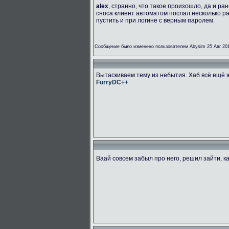
alex
, странно, что такое произошло, да и р
сноса клиент автоматом послал несколько ра
пустить и при логине с верным паролем.
Сообщение было изменено пользователем Abysim 25 Авг 201
Вытаскиваем тему из небытия. Хаб всё ещё 
FurryDC++
Ваай совсем забыл про него, решил зайти, 