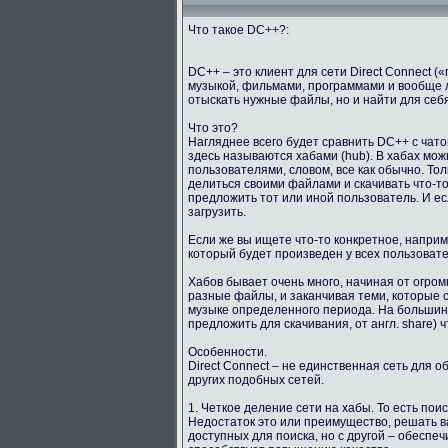
Что такое DC++?:
DC++ – это клиент для сети Direct Connect 
музыкой, фильмами, программами и вообще 
отыскать нужные файлы, но и найти для себ
Что это?
Нагляднее всего будет сравнить DC++ с чато
здесь называются хабами (hub). В хабах мо
пользователями, словом, все как обычно. Тол
делиться своими файлами и скачивать что-то
предложить тот или иной пользователь. И е
загрузить.
Если же вы ищете что-то конкретное, напри
который будет произведен у всех пользоват
Хабов бывает очень много, начиная от огро
разные файлы, и заканчивая теми, которые с
музыке определенного периода. На большинст
предложить для скачивания, от англ. share) ч
Особенности.
Direct Connect – не единственная сеть для 
других подобных сетей.
1. Четкое деление сети на хабы. То есть пои
Недостаток это или преимущество, решать в
доступных для поиска, но с другой – обеспе