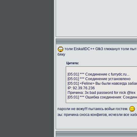
толи EiskaltDC++ Gtk3 глюканул толи пы
бяку
Цитата:
[05:01] *** Соединение с furrydc.ru...
[05:01] *** Соединение установлено
[05:01] <Feline> Вы были навсегда заба
IP: 92.39.76.236
Причина: 3x bad password for nick @lex
[05:01] *** Ошибка соединения: Соеди
пароли не вожу!!! пытаюсь войьи гостем.
эы: причина сноса конфигов, исчезли все ха