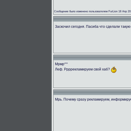
Сообщение было изменено пользователем FurLion 18 Апр 20
Заскочил сегодня. Пасиба что сделали такую
Мрмр^^
Леф. Ррррекламируем свой хаб?
Мрь. Почему сразу рекламируем, информир