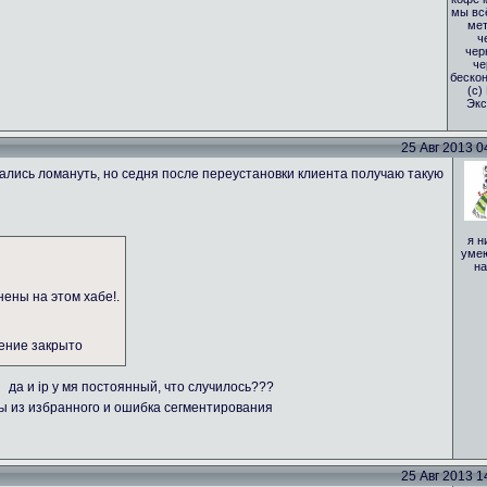
мы вс
мет
ч
чер
че
бескон
(с)
Экс
25 Авг 2013 04
тались ломануть, но седня после переустановки клиента получаю такую
я н
умею
на
нены на этом хабе!.
нение закрыто
да и ip у мя постоянный, что случилось???
бы из избранного и ошибка сегментирования
25 Авг 2013 14