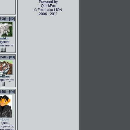
Powered by
QuickFox
© Foxel aka LION
2006 - 2011
36 - [
#2
]
oshkin
lgenter
onal mens
40 - [
#3
]
olBars
рра =^_^=
50 - [
#4
]
rLion
здесь,
 сделать
металлом,