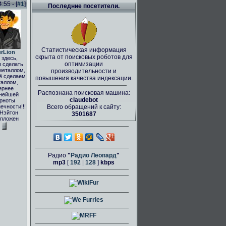
55 - [
#1
]
Последние посетители.
Статистическая информация
rLion
скрыта от поисковых роботов для
здесь,
оптимизации
 сделать
металлом,
производительности и
ё сделаем
повышения качества индексации.
аллом,
ернее
Распознана поисковая машина:
нейшей
claudebot
рноты
ечности!!!
Всего обращений к сайту:
 Нэйтон
3501687
пложен
Радио
"
Радио Леопард
"
mp3
[
192
|
128
]
kbps