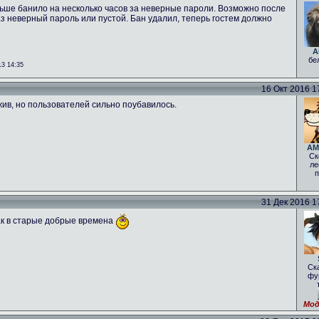
аньше банило на несколько часов за неверные пароли. Возможно после
з неверный пароль или пустой. Бан удалил, теперь гостем должно
A
бе
3 14:35
16 Окт 2016 17
жив, но пользователей сильно поубавилось.
AM
Ск
ле
п
31 Дек 2016 17
как в старые добрые времена
Ск
фу
Мод