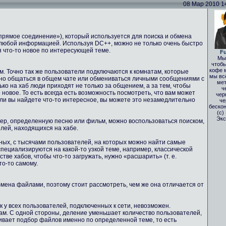
08 Мар 2010 14:
(«прямое соединение»), который используется для поиска и обмена
любой информацией. Используя DC++, можно не только очень быстро
я что-то новое по интересующей теме.
Fu
Мы 
чтобы
кофе 
м. Точно так же пользователи подключаются к комнатам, которые
мы вс
жно общаться в общем чате или обмениваться личными сообщениями с
мет
ько на хаб люди приходят не только за общением, а за тем, чтобы
ч
 новое. То есть всегда есть возможность посмотреть, что вам может
чер
сли вы найдете что-то интересное, вы можете это незамедлительно
че
бескон
(с)
Экс
мер, определенную песню или фильм, можно воспользоваться поиском,
елей, находящихся на хабе.
мных, с тысячами пользователей, на которых можно найти самые
пециализируются на какой-то узкой теме, например, классической
ве хабов, чтобы что-то загружать, нужно «расшарить» (т. е.
то-то самому.
обмена файлами, поэтому стоит рассмотреть, чем же она отличается от
ск у всех пользователей, подключенных к сети, невозможен.
ам. С одной стороны, деление уменьшает количество пользователей,
чивает подбор файлов именно по определенной теме, то есть