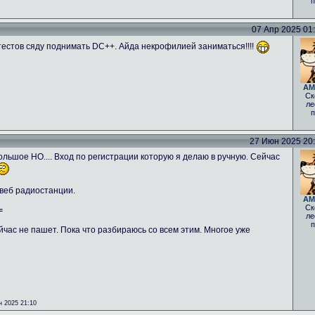
п
07 Апр 2025 01:0
тестов сяду поднимать DC++. Айда некрофилией заниматься!!!!
AM
Ск
ле
п
27 Июн 2025 20:5
льшое НО.... Вход по регистрации которую я делаю в ручную. Сейчас
 веб радиостанции.
AM
Ск
=
ле
п
йчас не пашет. Пока что разбираюсь со всем этим. Многое уже
 2025 21:10