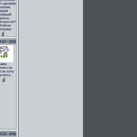
ё сделаем
аллом,
ернее
нейшей
рноты
ечности!!!
 Нэйтон
пложен
:07 - [
#5
]
alex
ичего не
 но хочу
учитсо
:22 - [
#6
]