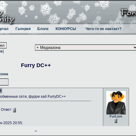
ртал
Галерея
Блоги
КОНКУРСЫ
Чего-то не хватает?
ке
]
Furry DC++
зона
4
бменные сети, фурри хаб FurryDC++
. Ответ:
.
FurLion
.
 2025 20:55.
--