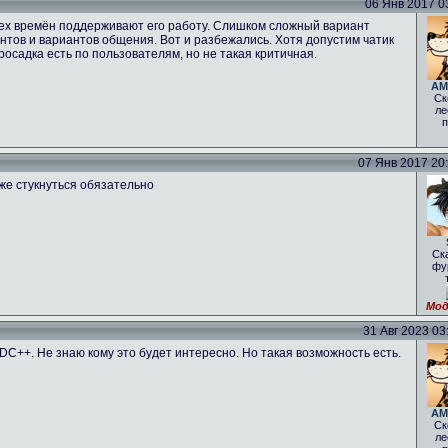
06 Янв 2017 03
 тех времён поддерживают его работу. Слишком сложный вариант
нтов и вариантов общения. Вот и разбежались. Хотя допустим чатик
росадка есть по пользователям, но не такая критичная.
AM
Ск
ле
п
07 Янв 2017 20:1
оже стукнуться обязательно
Ск
фу
Мод
31 Авг 2023 03:
 DC++. Не знаю кому это будет интересно. Но такая возможность есть.
AM
Ск
ле