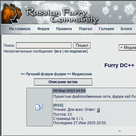
На главную
Форум
Правила
Портал
Галерея
Блоги
Поиск:
Непрочитанные сообщения: [
все
|
по подписке
]
Furry DC++
<< Лучший форум фурри
<< Медиазона
Описание ветви
08 Мар 2010 14:54
Пушистые файлообменные сети, фурри хаб Fu
[RSS]
Чтение: Для всех. Ответ:
.
Постов: 13.
Страница № 1 / 1.
Последнее 27 Июн 2025 20:55.
--