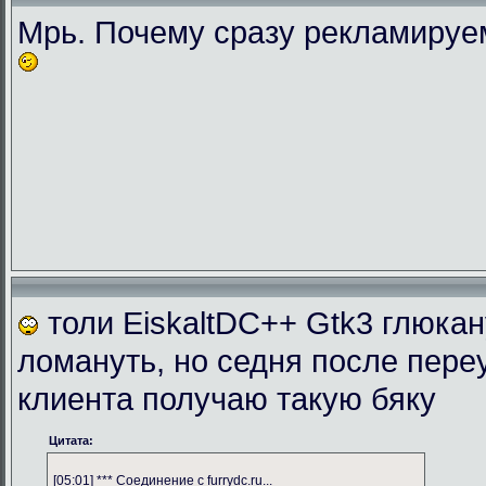
Мрь. Почему сразу рекламиру
толи EiskaltDC++ Gtk3 глюка
ломануть, но седня после пере
клиента получаю такую бяку
Цитата:
[05:01] *** Соединение с furrydc.ru...