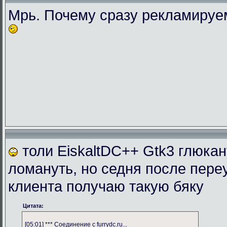
Мрь. Почему сразу рекламиру
толи EiskaltDC++ Gtk3 глюка
ломануть, но седня после пере
клиента получаю такую бяку
Цитата:
[05:01] *** Соединение с furrydc.ru...