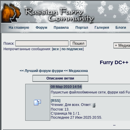
На главную
Форум
Правила
Портал
Галерея
Блоги
Поиск:
Непрочитанные сообщения: [
все
|
по подписке
]
Furry DC++
<< Лучший форум фурри
<< Медиазона
Описание ветви
08 Мар 2010 14:54
Пушистые файлообменные сети, фурри хаб Fu
[RSS]
Чтение: Для всех. Ответ:
.
Постов: 13.
Страница № 1 / 1.
Последнее 27 Июн 2025 20:55.
--