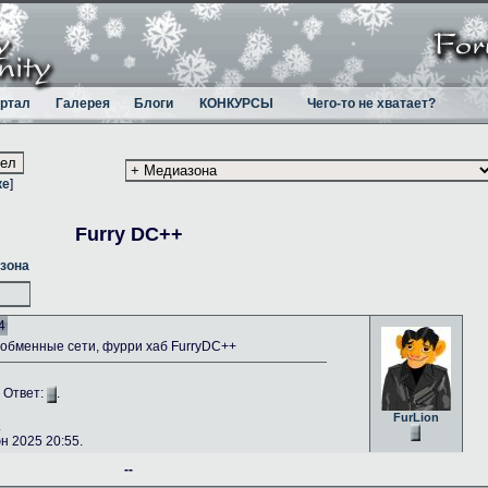
ртал
Галерея
Блоги
КОНКУРСЫ
Чего-то не хватает?
ке
]
Furry DC++
зона
4
бменные сети, фурри хаб FurryDC++
. Ответ:
.
FurLion
.
 2025 20:55.
--