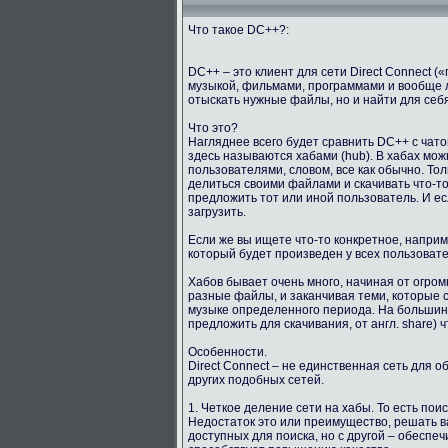
Что такое DC++?:
DC++ – это клиент для сети Direct Connect 
музыкой, фильмами, программами и вообще 
отыскать нужные файлы, но и найти для себ
Что это?
Нагляднее всего будет сравнить DC++ с чато
здесь называются хабами (hub). В хабах мо
пользователями, словом, все как обычно. Тол
делиться своими файлами и скачивать что-то
предложить тот или иной пользователь. И е
загрузить.
Если же вы ищете что-то конкретное, напри
который будет произведен у всех пользоват
Хабов бывает очень много, начиная от огро
разные файлы, и заканчивая теми, которые с
музыке определенного периода. На большинст
предложить для скачивания, от англ. share) ч
Особенности.
Direct Connect – не единственная сеть для 
других подобных сетей.
1. Четкое деление сети на хабы. То есть пои
Недостаток это или преимущество, решать в
доступных для поиска, но с другой – обеспе