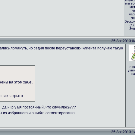
мы вс
мет
ч
чер
че
бескон
(с)
Экс
25 Авг 2013 04
тались ломануть, но седня после переустановки клиента получаю такую
я н
умею
на
нены на этом хабе!.
нение закрыто
да и ip у мя постоянный, что случилось???
бы из избранного и ошибка сегментирования
25 Авг 2013 14