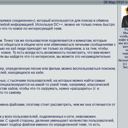
08 Мар 2010 14:
(«прямое соединение»), который используется для поиска и обмена
любой информацией. Используя DC++, можно не только очень быстро
я что-то новое по интересующей теме.
Fu
Мы 
чтобы
кофе 
м. Точно так же пользователи подключаются к комнатам, которые
мы вс
жно общаться в общем чате или обмениваться личными сообщениями с
мет
ько на хаб люди приходят не только за общением, а за тем, чтобы
ч
 новое. То есть всегда есть возможность посмотреть, что вам может
чер
сли вы найдете что-то интересное, вы можете это незамедлительно
че
бескон
(с)
Экс
мер, определенную песню или фильм, можно воспользоваться поиском,
елей, находящихся на хабе.
мных, с тысячами пользователей, на которых можно найти самые
пециализируются на какой-то узкой теме, например, классической
ве хабов, чтобы что-то загружать, нужно «расшарить» (т. е.
то-то самому.
обмена файлами, поэтому стоит рассмотреть, чем же она отличается от
ск у всех пользователей, подключенных к сети, невозможен.
ам. С одной стороны, деление уменьшает количество пользователей,
чивает подбор файлов именно по определенной теме, то есть