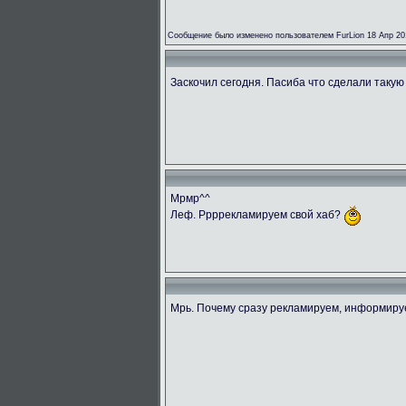
Сообщение было изменено пользователем FurLion 18 Апр 20
Заскочил сегодня. Пасиба что сделали такую
Мрмр^^
Леф. Ррррекламируем свой хаб?
Мрь. Почему сразу рекламируем, информир