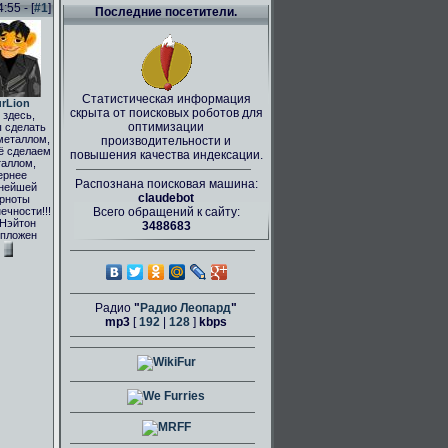
55 - [
#1
]
Последние посетители.
Статистическая информация
rLion
скрыта от поисковых роботов для
здесь,
оптимизации
 сделать
металлом,
производительности и
ё сделаем
повышения качества индексации.
аллом,
ернее
Распознана поисковая машина:
нейшей
claudebot
рноты
ечности!!!
Всего обращений к сайту:
 Нэйтон
3488683
пложен
Радио
"
Радио Леопард
"
mp3
[
192
|
128
]
kbps