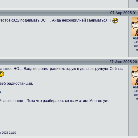
п
07 Апр 2025 01:0
тестов сяду поднимать DC++. Айда некрофилией заниматься!!!!
AM
Ск
ле
п
27 Июн 2025 20:5
льшое НО.... Вход по регистрации которую я делаю в ручную. Сейчас
 веб радиостанции.
AM
Ск
=
ле
п
йчас не пашет. Пока что разбираюсь со всем этим. Многое уже
 2025 21:10