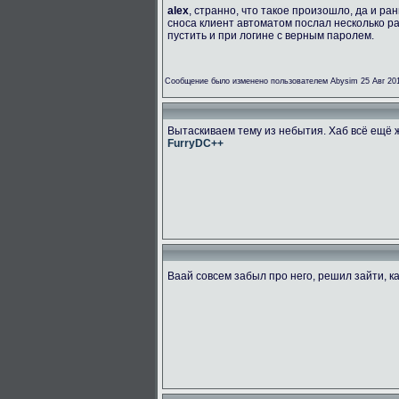
alex
, странно, что такое произошло, да и р
сноса клиент автоматом послал несколько ра
пустить и при логине с верным паролем.
Сообщение было изменено пользователем Abysim 25 Авг 201
Вытаскиваем тему из небытия. Хаб всё ещё 
FurryDC++
Ваай совсем забыл про него, решил зайти, 