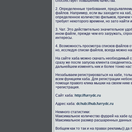
способствует повышению качества.
2. Определенные требования, предъявляемые
файлов. Например, если вы заходите на ха
определенное количество фильмов, причем 
требует некоторого времени, но зато найти
3. Чат. Это действительно значительное удо
ином файле, прежде чем его загружать, спр
интересы.
4. Возможность просмотра списков файлов о
но, исследуя списки файлов, всегда можно н
На сайте хаба можно скачать необходимый с
сразу же после запуска клиента соеденитесь
дальнейшем изменять ник и более тонко наст
Незабываем регистрироваться на хабе, толь
всем функциям хаба. Для регистрации небохо
помощи правого клика мышки на своем нике 
>регистрация.
Сайт хаба:
http://furrydc.ru
Адрес хаба:
dchub://hub.furrydc.ru
Немного статистики:
Максимальное количество фуррей на хабе о
Максимальное размер расшаренных данных 
Вобщем как то так и на правах рекламы)) да