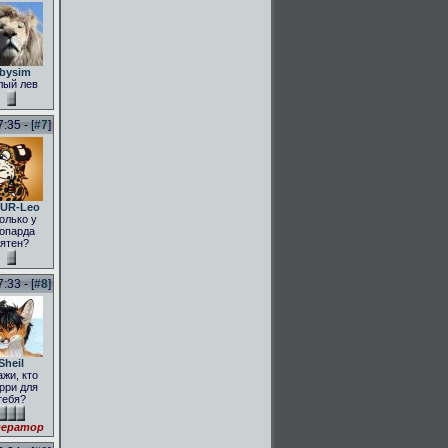
bysim
лый лев
:35 - [
#7
]
UR-Leo
олько у
опарда
ятен?
:33 - [
#8
]
Sheil
ажи, кто
рри для
тебя?
ератор