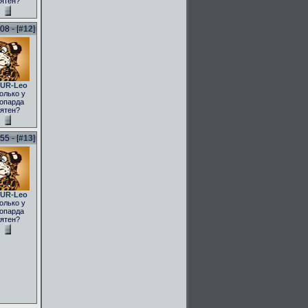
ятен?
8 - [
#12
]
UR-Leo
олько у
опарда
ятен?
5 - [
#13
]
UR-Leo
олько у
опарда
ятен?