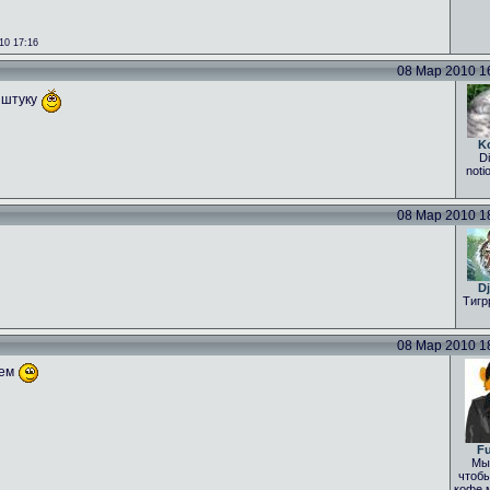
10 17:16
08 Мар 2010 16:
 штуку
K
Di
noti
08 Мар 2010 18:
Dj
Тигр
08 Мар 2010 18:
уем
Fu
Мы 
чтобы
кофе 