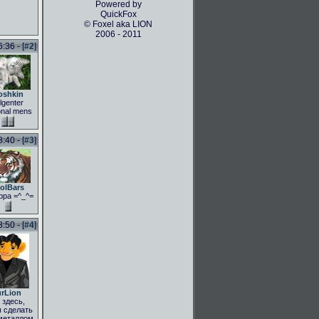
Powered by
QuickFox
© Foxel aka LION
2006 - 2011
36 - [
#2
]
oshkin
lgenter
onal mens
40 - [
#3
]
olBars
рра =^_^=
50 - [
#4
]
rLion
здесь,
 сделать
металлом,