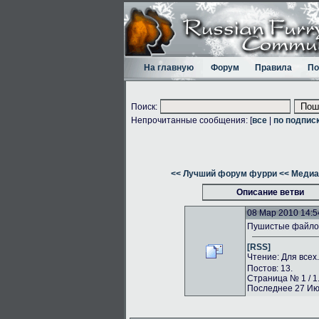
На главную
Форум
Правила
По
Поиск:
Непрочитанные сообщения: [
все
|
по подпис
<< Лучший форум фурри
<< Медиа
Описание ветви
08 Мар 2010 14:5
Пушистые файлоо
[RSS]
Чтение: Для всех
Постов: 13.
Страница № 1 / 1
Последнее 27 Июн