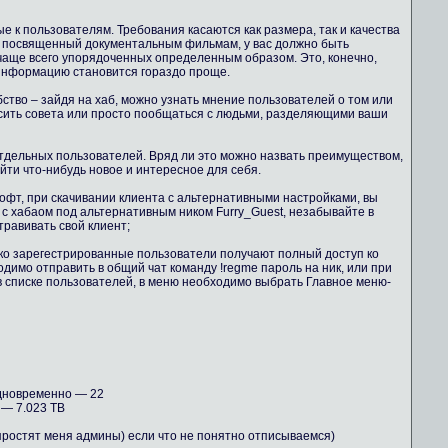
 к пользователям. Требования касаются как размера, так и качества
б, посвященный документальным фильмам, у вас должно быть
чаще всего упорядоченных определенным образом. Это, конечно,
 информацию становится гораздо проще.
бство – зайдя на хаб, можно узнать мнение пользователей о том или
осить совета или просто пообщаться с людьми, разделяющими ваши
тдельных пользователей. Вряд ли это можно назвать преимуществом,
айти что-нибудь новое и интересное для себя.
офт, при скачивании клиента с альтернативными настройками, вы
 с хабаом под альтернативным ником Furry_Guest, незабывайте в
равивать свой клиент;
ко зарегестрированные пользователи получают полный доступ ко
димо отправить в общий чат команду !regme пароль на ник, или при
в списке пользователей, в меню необходимо выбрать Главное меню-
дновременно — 22
— 7.023 TB
 простят меня админы) если что не понятно отписываемся)