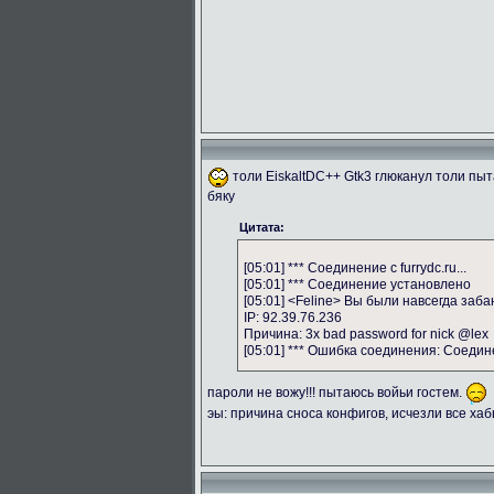
толи EiskaltDC++ Gtk3 глюканул толи пы
бяку
Цитата:
[05:01] *** Соединение с furrydc.ru...
[05:01] *** Соединение установлено
[05:01] <Feline> Вы были навсегда заба
IP: 92.39.76.236
Причина: 3x bad password for nick @lex
[05:01] *** Ошибка соединения: Соеди
пароли не вожу!!! пытаюсь войьи гостем.
эы: причина сноса конфигов, исчезли все ха