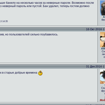
аньше банило на несколько часов за неверные пароли. Возможно после
з неверный пароль или пустой. Бан удалил, теперь гостем должно
A
бе
3 14:35
16 Окт 2016 17
жив, но пользователей сильно поубавилось.
AM
Ск
ле
п
31 Дек 2016 17
как в старые добрые времена
Ск
фу
Мод