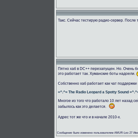
Такс. Сейчас тестирую радио-сервер. После 
Пятно хаб в DC++ перезапущен. Но. Очень бо
это работает так. Хуманские боты надоели.
Собственно хаб работает как чат поддержки
=^.^= The Radio Leopard a Spotty Sound =^.^
Многое из того что работало 10 лет назад се
забылось как это делается.
Адрес тот же что и в начале 2010-х.
Сообщение было изменено пользователем AMUR-Leo 27 Июн