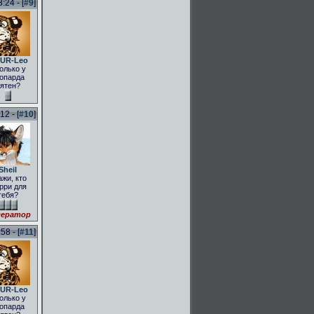
:24 - [
#9
]
UR-Leo
олько у
опарда
ятен?
2 - [
#10
]
Sheil
ажи, кто
рри для
тебя?
ератор
58 - [
#11
]
UR-Leo
олько у
опарда