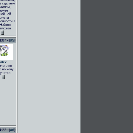
ё сделаем
аллом,
ернее
нейшей
рноты
ечности!!!
 Нэйтон
пложен
:07 - [
#5
]
alex
ичего не
 но хочу
учитсо
:22 - [
#6
]