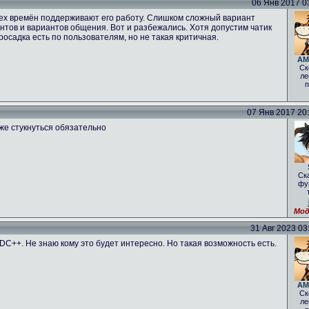
06 Янв 2017 03
 тех времён поддерживают его работу. Слишком сложный вариант
нтов и вариантов общения. Вот и разбежались. Хотя допустим чатик
росадка есть по пользователям, но не такая критичная.
AM
Ск
ле
п
07 Янв 2017 20:1
оже стукнуться обязательно
Ск
фу
Мод
31 Авг 2023 03:
 DC++. Не знаю кому это будет интересно. Но такая возможность есть.
AM
Ск
ле