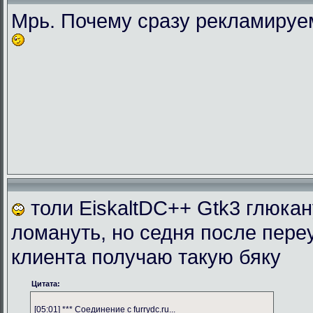
Мрь. Почему сразу рекламиру
толи EiskaltDC++ Gtk3 глюка
ломануть, но седня после пере
клиента получаю такую бяку
Цитата:
[05:01] *** Соединение с furrydc.ru...