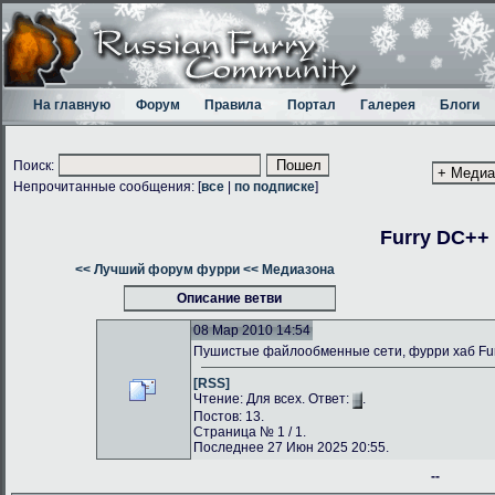
На главную
Форум
Правила
Портал
Галерея
Блоги
Поиск:
Непрочитанные сообщения: [
все
|
по подписке
]
Furry DC++
<< Лучший форум фурри
<< Медиазона
Описание ветви
08 Мар 2010 14:54
Пушистые файлообменные сети, фурри хаб Fu
[RSS]
Чтение: Для всех. Ответ:
.
Постов: 13.
Страница № 1 / 1.
Последнее 27 Июн 2025 20:55.
--