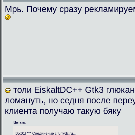
Мрь. Почему сразу рекламиру
толи EiskaltDC++ Gtk3 глюка
ломануть, но седня после пере
клиента получаю такую бяку
Цитата:
[05:01] *** Соединение с furrydc.ru...