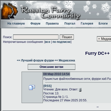
На главную
Форум
Правила
Портал
Галерея
Блоги
Поиск:
Непрочитанные сообщения: [
все
|
по подписке
]
Furry DC++
<< Лучший форум фурри
<< Медиазона
Описание ветви
08 Мар 2010 14:54
Пушистые файлообменные сети, фурри хаб Fu
[RSS]
Чтение: Для всех. Ответ:
.
Постов: 13.
Страница № 1 / 1.
Последнее 27 Июн 2025 20:55.
--