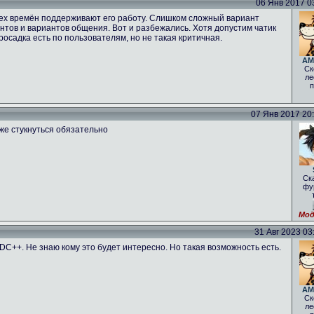
06 Янв 2017 03
 тех времён поддерживают его работу. Слишком сложный вариант
нтов и вариантов общения. Вот и разбежались. Хотя допустим чатик
росадка есть по пользователям, но не такая критичная.
AM
Ск
ле
п
07 Янв 2017 20:1
оже стукнуться обязательно
Ск
фу
Мод
31 Авг 2023 03:
 DC++. Не знаю кому это будет интересно. Но такая возможность есть.
AM
Ск
ле