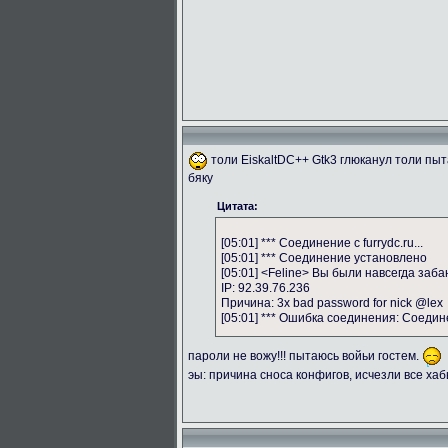
толи EiskaltDC++ Gtk3 глюканул толи пы
бяку
Цитата:
[05:01] *** Соединение с furrydc.ru...
[05:01] *** Соединение установлено
[05:01] <Feline> Вы были навсегда заба
IP: 92.39.76.236
Причина: 3x bad password for nick @lex
[05:01] *** Ошибка соединения: Соеди
пароли не вожу!!! пытаюсь войьи гостем.
эы: причина сноса конфигов, исчезли все ха