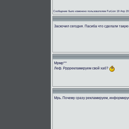
Сообщение было изменено пользователем FurLion 18 Апр 20
Заскочил сегодня. Пасиба что сделали такую
Мрмр^^
Леф. Ррррекламируем свой хаб?
Мрь. Почему сразу рекламируем, информир