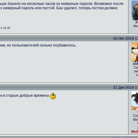
аньше банило на несколько часов за неверные пароли. Возможно после
з неверный пароль или пустой. Бан удалил, теперь гостем должно
A
бе
3 14:35
16 Окт 2016 17
жив, но пользователей сильно поубавилось.
AM
Ск
ле
п
31 Дек 2016 17
как в старые добрые времена
Ск
фу
Мод