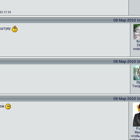
10 17:16
08 Мар 2010 16:
 штуку
K
Di
noti
08 Мар 2010 18:
Dj
Тигр
08 Мар 2010 18:
уем
Fu
Мы 
чтобы
кофе 