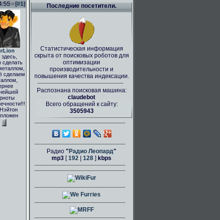
55 - [
#1
]
Последние посетители.
Статистическая информация
rLion
скрыта от поисковых роботов для
здесь,
оптимизации
 сделать
металлом,
производительности и
ё сделаем
повышения качества индексации.
аллом,
ернее
Распознана поисковая машина:
нейшей
claudebot
рноты
ечности!!!
Всего обращений к сайту:
 Нэйтон
3505943
пложен
Радио
"
Радио Леопард
"
mp3
[
192
|
128
]
kbps