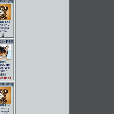
:24 - [
#9
]
UR-Leo
олько у
опарда
ятен?
2 - [
#10
]
Sheil
ажи, кто
рри для
тебя?
ератор
58 - [
#11
]
UR-Leo
олько у
опарда