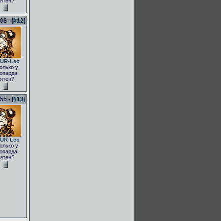
ятен?
8 - [
#12
]
UR-Leo
олько у
опарда
ятен?
5 - [
#13
]
UR-Leo
олько у
опарда
ятен?