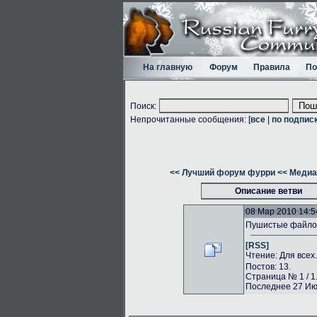
На главную
Форум
Правила
По
Поиск:
Непрочитанные сообщения: [
все
|
по подпис
<< Лучший форум фурри
<< Медиа
Описание ветви
08 Мар 2010 14:5
Пушистые файлоо
[RSS]
Чтение: Для всех
Постов: 13.
Страница № 1 / 1
Последнее 27 Июн