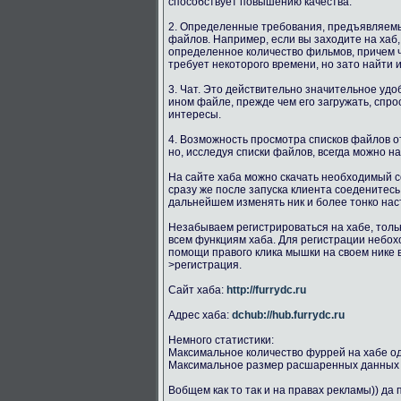
способствует повышению качества.
2. Определенные требования, предъявляемые
файлов. Например, если вы заходите на ха
определенное количество фильмов, причем 
требует некоторого времени, но зато найти
3. Чат. Это действительно значительное удо
ином файле, прежде чем его загружать, спр
интересы.
4. Возможность просмотра списков файлов о
но, исследуя списки файлов, всегда можно н
На сайте хаба можно скачать необходимый с
сразу же после запуска клиента соеденитесь
дальнейшем изменять ник и более тонко наст
Незабываем регистрироваться на хабе, толь
всем функциям хаба. Для регистрации небохо
помощи правого клика мышки на своем нике 
>регистрация.
Сайт хаба:
http://furrydc.ru
Адрес хаба:
dchub://hub.furrydc.ru
Немного статистики:
Максимальное количество фуррей на хабе о
Максимальное размер расшаренных данных 
Вобщем как то так и на правах рекламы)) да