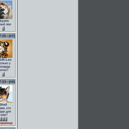
bysim
лый лев
:35 - [
#7
]
UR-Leo
олько у
опарда
ятен?
:33 - [
#8
]
Sheil
ажи, кто
рри для
тебя?
ератор