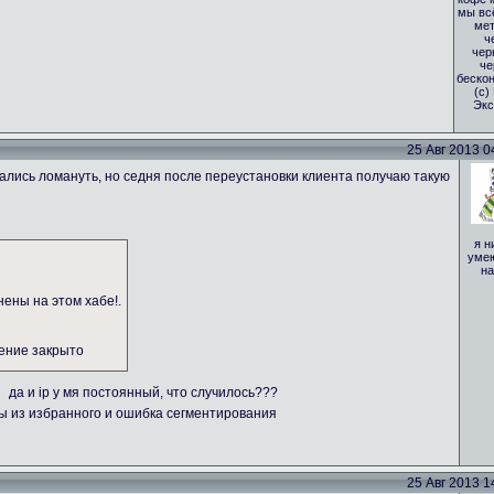
мы вс
мет
ч
чер
че
бескон
(с)
Экс
25 Авг 2013 04
тались ломануть, но седня после переустановки клиента получаю такую
я н
умею
на
нены на этом хабе!.
нение закрыто
да и ip у мя постоянный, что случилось???
бы из избранного и ошибка сегментирования
25 Авг 2013 14