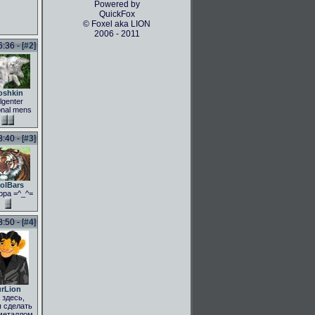
Powered by
QuickFox
© Foxel aka LION
2006 - 2011
36 - [
#2
]
oshkin
lgenter
onal mens
40 - [
#3
]
olBars
рра =^_^=
50 - [
#4
]
rLion
здесь,
 сделать
металлом,