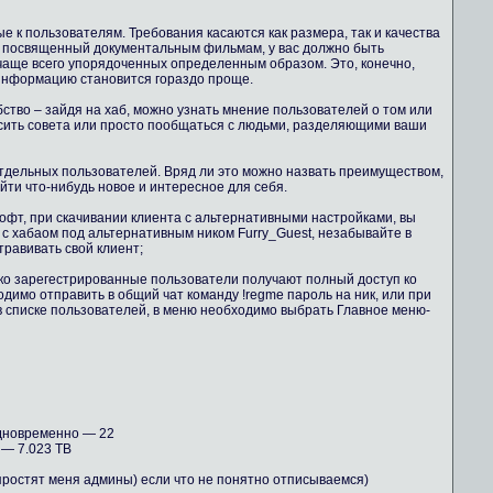
 к пользователям. Требования касаются как размера, так и качества
б, посвященный документальным фильмам, у вас должно быть
чаще всего упорядоченных определенным образом. Это, конечно,
 информацию становится гораздо проще.
бство – зайдя на хаб, можно узнать мнение пользователей о том или
осить совета или просто пообщаться с людьми, разделяющими ваши
тдельных пользователей. Вряд ли это можно назвать преимуществом,
айти что-нибудь новое и интересное для себя.
офт, при скачивании клиента с альтернативными настройками, вы
 с хабаом под альтернативным ником Furry_Guest, незабывайте в
равивать свой клиент;
ко зарегестрированные пользователи получают полный доступ ко
димо отправить в общий чат команду !regme пароль на ник, или при
в списке пользователей, в меню необходимо выбрать Главное меню-
дновременно — 22
— 7.023 TB
 простят меня админы) если что не понятно отписываемся)