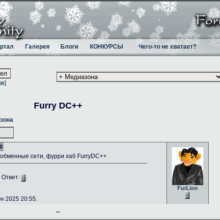
ртал
Галерея
Блоги
КОНКУРСЫ
Чего-то не хватает?
ке
]
Furry DC++
зона
4
бменные сети, фурри хаб FurryDC++
. Ответ:
.
FurLion
.
 2025 20:55.
--