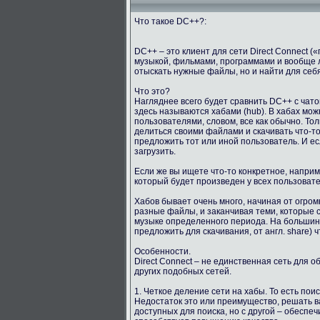
Что такое DC++?:
DC++ – это клиент для сети Direct Connect 
музыкой, фильмами, программами и вообще 
отыскать нужные файлы, но и найти для себ
Что это?
Нагляднее всего будет сравнить DC++ с чато
здесь называются хабами (hub). В хабах мо
пользователями, словом, все как обычно. Тол
делиться своими файлами и скачивать что-то
предложить тот или иной пользователь. И е
загрузить.
Если же вы ищете что-то конкретное, напри
который будет произведен у всех пользоват
Хабов бывает очень много, начиная от огро
разные файлы, и заканчивая теми, которые с
музыке определенного периода. На большинст
предложить для скачивания, от англ. share) ч
Особенности.
Direct Connect – не единственная сеть для 
других подобных сетей.
1. Четкое деление сети на хабы. То есть пои
Недостаток это или преимущество, решать в
доступных для поиска, но с другой – обеспе