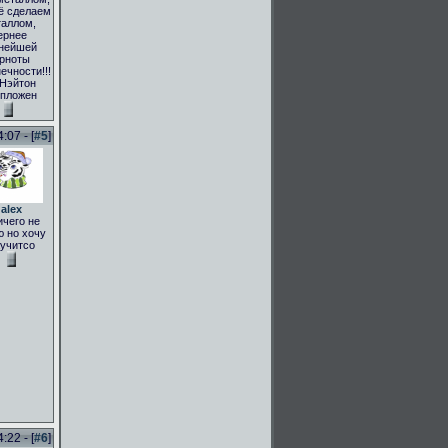
ё сделаем
аллом,
ернее
нейшей
рноты
ечности!!!
 Нэйтон
пложен
:07 - [
#5
]
alex
ичего не
 но хочу
учитсо
:22 - [
#6
]