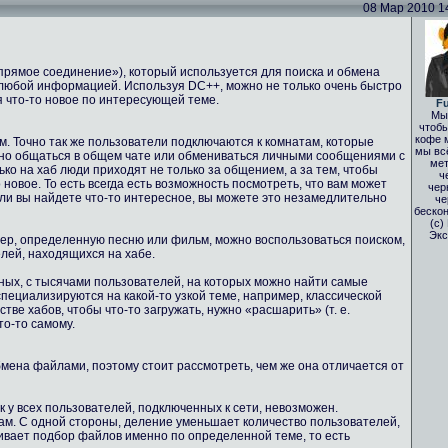
08 Мар 2010 14:
(«прямое соединение»), который используется для поиска и обмена
любой информацией. Используя DC++, можно не только очень быстро
я что-то новое по интересующей теме.
Fu
Мы 
чтобы
кофе 
м. Точно так же пользователи подключаются к комнатам, которые
мы вс
жно общаться в общем чате или обмениваться личными сообщениями с
мет
ько на хаб люди приходят не только за общением, а за тем, чтобы
ч
 новое. То есть всегда есть возможность посмотреть, что вам может
чер
сли вы найдете что-то интересное, вы можете это незамедлительно
че
бескон
(с)
Экс
мер, определенную песню или фильм, можно воспользоваться поиском,
елей, находящихся на хабе.
мных, с тысячами пользователей, на которых можно найти самые
пециализируются на какой-то узкой теме, например, классической
ве хабов, чтобы что-то загружать, нужно «расшарить» (т. е.
то-то самому.
обмена файлами, поэтому стоит рассмотреть, чем же она отличается от
ск у всех пользователей, подключенных к сети, невозможен.
ам. С одной стороны, деление уменьшает количество пользователей,
чивает подбор файлов именно по определенной теме, то есть