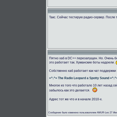
Такс. Сейчас тестирую радио-сервер. После 
Пятно хаб в DC++ перезапущен. Но. Очень бо
это работает так. Хуманские боты надоели.
Собственно хаб работает как чат поддержки
=^.^= The Radio Leopard a Spotty Sound =^.^
Многое из того что работало 10 лет назад се
забылось как это делается.
Адрес тот же что и в начале 2010-х.
Сообщение было изменено пользователем AMUR-Leo 27 Июн