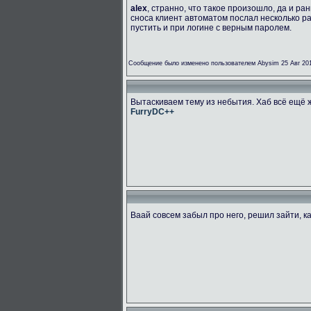
alex
, странно, что такое произошло, да и р
сноса клиент автоматом послал несколько ра
пустить и при логине с верным паролем.
Сообщение было изменено пользователем Abysim 25 Авг 201
Вытаскиваем тему из небытия. Хаб всё ещё 
FurryDC++
Ваай совсем забыл про него, решил зайти, 