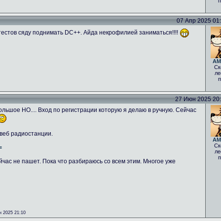
п
07 Апр 2025 01:0
тестов сяду поднимать DC++. Айда некрофилией заниматься!!!!
AM
Ск
ле
п
27 Июн 2025 20:5
льшое НО.... Вход по регистрации которую я делаю в ручную. Сейчас
 веб радиостанции.
AM
Ск
=
ле
п
йчас не пашет. Пока что разбираюсь со всем этим. Многое уже
 2025 21:10